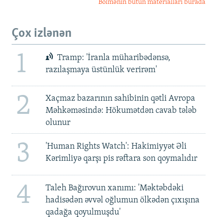
Bölmənin bütün materialları burada
Çox izlənən
1
Tramp: 'İranla müharibədənsə,
razılaşmaya üstünlük verirəm'
2
Xaçmaz bazarının sahibinin qətli Avropa
Məhkəməsində: Hökumətdən cavab tələb
olunur
3
'Human Rights Watch': Hakimiyyət Əli
Kərimliyə qarşı pis rəftara son qoymalıdır
4
Taleh Bağırovun xanımı: 'Məktəbdəki
hadisədən əvvəl oğlumun ölkədən çıxışına
qadağa qoyulmuşdu'