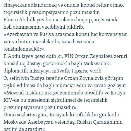
cinayətkar adlandırmaq və onunla kobud rəftar etmək
təqsirsizlik prezumpsiyasının pozulmasıdır.
Elman Abdullayev bu məsələnin hüquq çərçivəsində
həll olunmasının vacibliyini bildirib.
«Azərbaycan və Rusiya arasında konsulluq konvensiyası
var və bütün məsələlər bu sənəd əsasında
tənzimlənməlidir».
E.Abdullayev qeyd edib ki, XİN Orxan Zeynalova zəruri
konsulluq dəstəyi göstərməklə bağlı Moksvadakı
diplomatik missiyaya müvafiq tapşırıq verib.
O, səfirliyin Rusiya tərəfinə Orxan Zeynalovla görüşün
təşkil edilməsi ilə bağlı müraciət edib və cavab gözləyir:
«Mövcud insident məişət zəminində törədilib və Rusiya
KİV-də bu məsələnin şişirdilməsi də təqsirsizlik
prezumpsiyasının pozulmasıdır».
Onun sözlərinə görə, Rusiyadakı səfirlik bu günlərdə
Moskvada Azərbaycan vətəndaşı Ruslan Qaraxanlının
qətlini də araşdırır.