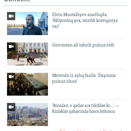
Elvin Mustafayev azadlıqda:
'Milyonluq yox, minlik korrupsiya
var'
Gürcüstan ali təhsili pulsuz etdi
Metroda 11 aylıq fasilə: 'Daşınma
pulsuz olsun'
'Binaları o qədər sıx tikiblər ki...' —
Küləklər şəhərində hava böhranı