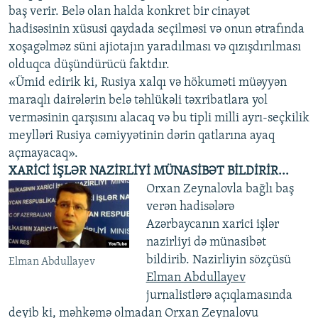
baş verir. Belə olan halda konkret bir cinayət
hadisəsinin xüsusi qaydada seçilməsi və onun ətrafında
xoşagəlməz süni ajiotajın yaradılması və qızışdırılması
olduqca düşündürücü faktdır.
«Ümid edirik ki, Rusiya xalqı və hökuməti müəyyən
maraqlı dairələrin belə təhlükəli təxribatlara yol
verməsinin qarşısını alacaq və bu tipli milli ayrı-seçkilik
meylləri Rusiya cəmiyyətinin dərin qatlarına ayaq
açmayacaq».
XARİCİ İŞLƏR NAZİRLİYİ MÜNASİBƏT BİLDİRİR...
Orxan Zeynalovla bağlı baş
verən hadisələrə
Azərbaycanın xarici işlər
nazirliyi də münasibət
bildirib. Nazirliyin sözçüsü
Elman Abdullayev
Elman Abdullayev
jurnalistlərə açıqlamasında
deyib ki, məhkəmə olmadan Orxan Zeynalovu