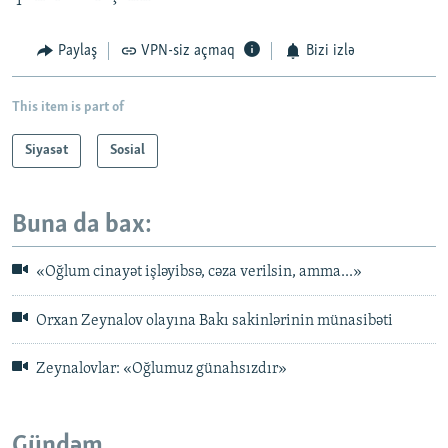
Paylaş
VPN-siz açmaq
Bizi izlə
This item is part of
Siyasət
Sosial
Buna da bax:
«Oğlum cinayət işləyibsə, cəza verilsin, amma...»
Orxan Zeynalov olayına Bakı sakinlərinin münasibəti
Zeynalovlar: «Oğlumuz günahsızdır»
Gündəm