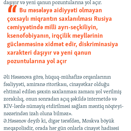
daşıyır və yeni qanun pozuntularına yol açır.
Bu məsələyə aidiyyəti olmayan
çoxsaylı miqrantın saxlanılması Rusiya
cəmiyyətində milli ayrı-seçkiliyin,
ksenofobiyanın, irqçilik meyllərinin
güclənməsinə xidmət edir, diskriminasiya
xarakteri daşıyır və yeni qanun
pozuntularına yol açır
Əli Həsənova görə, hüquq-mühafizə orqanlarının
fəaliyyəti, amiranə ritorikası, cinayətkar olduğu
ehtimal edilən şəxsin saxlanması zamanı yol verilmiş
zorakılıq, onun sonradan açıq şəkildə internetdə və
KİV-lərdə nümayiş etdirilməsi sağlam məntiq nöqteyi-
nəzərindən izah oluna bilməz».
Ə.Həsənov deyib ki, digər tərəfdən, Moskva böyük
meqapolisdir, orada hər gün onlarla cinayət hadisəsi