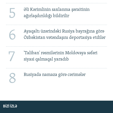
5
Əli Kərimlinin saxlanma şəraitinin
ağırlaşdırıldığı bildirilir
6
Ayaqaltı üzərindəki Rusiya bayrağına görə
Özbəkistan vətəndaşını deportasiya etdilər
7
'Taliban' rəsmilərinin Moldovaya səfəri
siyasi qalmaqal yaradıb
8
Rusiyada namaza görə cərimələr
BIZI IZLƏ