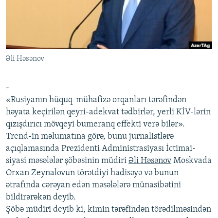
İNFOQRAFIKA
AZƏRBAYCAN ƏDƏBIYYATI KITABXANASI
MISSIYAMIZ
BIZI IZLƏ
KARIKATURA
İSLAM VƏ DEMOKRATIYA
PEŞƏ ETIKASI VƏ JURNALISTIKA STANDARTLARIMIZ
İZ - MƏDƏNIYYƏT PROQRAMI
MATERIALLARIMIZDAN ISTIFADƏ
Əli Həsənov
AZADLIQRADIOSU MOBIL TELEFONUNUZDA
RFE/RL-in bütün saytları
BIZIMLƏ ƏLAQƏ
-
XƏBƏR BÜLLETENLƏRIMIZ
«Rusiyanın hüquq-mühafizə orqanları tərəfindən
həyata keçirilən qeyri-adekvat tədbirlər, yerli KİV-lərin
qızışdırıcı mövqeyi bumeranq effekti verə bilər».
Trend-in məlumatına görə, bunu jurnalistlərə
açıqlamasında Prezidenti Administrasiyası İctimai-
siyasi məsələlər şöbəsinin müdiri
Əli Həsənov
Moskvada
Orxan Zeynalovun törətdiyi hadisəyə və bunun
ətrafında cərəyan edən məsələlərə münasibətini
bildirərəkən deyib.
Şöbə müdiri deyib ki, kimin tərəfindən törədilməsindən