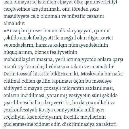
asılı olmayaraq istənilən cinayət ölkə qanunvericiliyi
cərçivəsində araşdırılmalı, onu törədən şəxs
məsuliyyətə cəlb olunmalı və müvafiq cəzasını
almalıdır:
«Ancaq bu proses həmin ölkədə yaşayan, qanuni
şəkildə əmək fəaliyyəti ilə məşğul olan digər xarici
vətəndaşların, hansısa xalqın nümayəndələrinin
hüquqlarının, biznes fəaliyyətinin
məhdudlaşdırılmasına, yerli ictimaiyyətdə onlara qarşı
mənfi rəy formalaşdırılmasına təkan verməməlidir.
Dərin təəssüf hissi ilə bildirirəm ki, Moskvada bir nəfər
ehtimal edilən qatilin tapılması üçün bu məsələyə
aidiyyəti olmayan çoxsaylı miqrantın saxlanılması,
onların incidilməsi, yaranmış vəziyyətin süni şəkildə
şişirdilməsi halları baş verir ki, bu da çoxmillətli və
çoxkonfessiyalı Rusiya cəmiyyətində milli ayrı-
seçkiliyin, ksenofobiyanın, irqçilik meyllərinin
güclənməsinə xidmət edir, diskriminasiya xarakteri