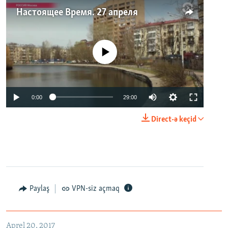
Настоящее Время. 27 апреля
No media source currently available
0:00
29:00
Direct-ə keçid
Paylaş
VPN-siz açmaq
Aprel 20, 2017