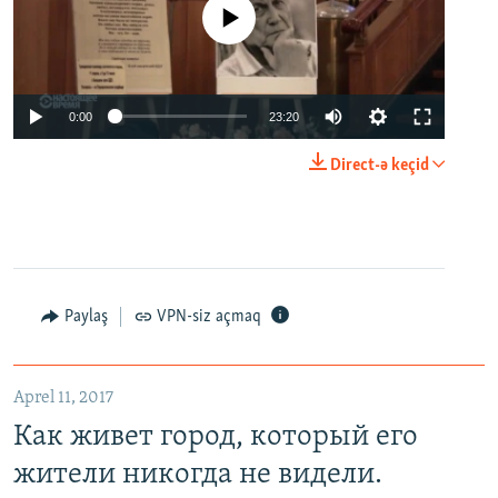
No media source currently available
0:00
23:20
Direct-ə keçid
Paylaş
VPN-siz açmaq
Aprel 11, 2017
Как живет город, который его
жители никогда не видели.