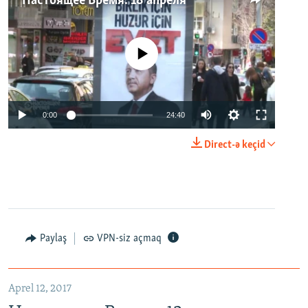
Настоящее Время. 18 апреля
No media source currently available
0:00
24:40
Direct-ə keçid
Paylaş
VPN-siz açmaq
Aprel 12, 2017