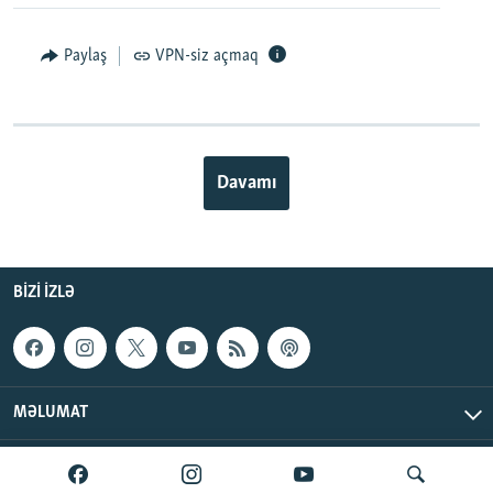
Paylaş
VPN-siz açmaq
Davamı
BIZI IZLƏ
MƏLUMAT
AzadlıqRadiosu © 2026 Inc. | Bütün hüquqlar qorunur