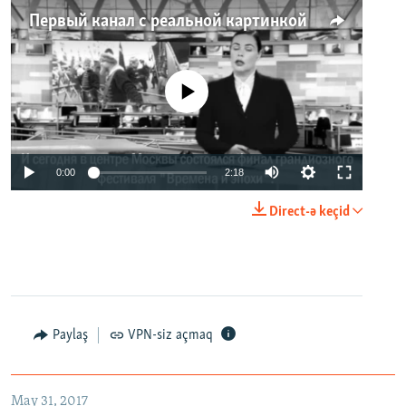
Первый канал с реальной картинкой
No media source currently available
0:00
2:18
Direct-ə keçid
Paylaş
VPN-siz açmaq
May 31, 2017