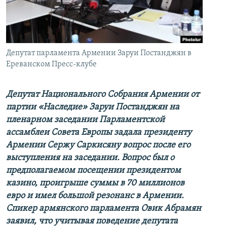
İNFOQRAFIKA
AZƏRBAYCAN ƏDƏBIYYATI KITABXANASI
MISSIYAMIZ
BIZI IZLƏ
KARIKATURA
İSLAM VƏ DEMOKRATIYA
PEŞƏ ETIKASI VƏ JURNALISTIKA STANDARTLARIMIZ
İZ - MƏDƏNIYYƏT PROQRAMI
MATERIALLARIMIZDAN ISTIFADƏ
Депутат парламента Армении Заруи Постанджян в
AZADLIQRADIOSU MOBIL TELEFONUNUZDA
Ереванском Пресс-клубе
RFE/RL-in bütün saytları
BIZIMLƏ ƏLAQƏ
Депутат Национального Собрания Армении от
XƏBƏR BÜLLETENLƏRIMIZ
партии «Наследие» Заруи Постанджян на
пленарном заседании Парламентской
ассамблеи Совета Европы задала президенту
Армении Сержу Саркисяну вопрос
после его
выступления на заседании
. Вопрос был о
предполагаемом посещении президентом
казино, проигрыше суммы в
70 миллионов
евро и имел большой резонанс в Армении.
С
пикер армянского парламента
Овик Абрамян
заявил, что учитывая поведение депутата