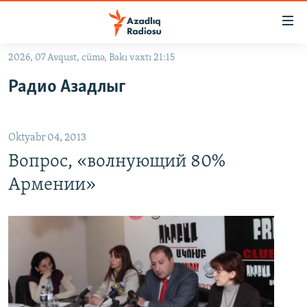
Keçid
linkləri
Əsas
2026, 07 Avqust, cümə, Bakı vaxtı 21:15
məzmuna
GÜNDƏM
Радио Азадлыг
qayıt
#İZAHLA
Əsas
KORRUPSIOMETR
naviqasiyaya
Oktyabr 04, 2013
qayıt
#ƏSLINDƏ
Axtarışa
Вопрос, «волнующий 80%
FƏRQƏ BAX
keç
Армении»
QANUNI DOĞRU
ARAŞDIRMA
MULTIMEDIA
RADIO ARXIV
VIDEO
HAQQIMIZDA
FOTOQALEREYA
OXU ZALI