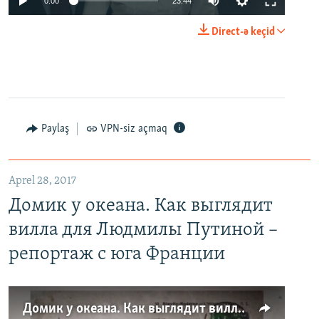
0:00
23:44
Direct-ə keçid
Paylaş
VPN-siz açmaq
Aprel 28, 2017
Домик у океана. Как выглядит
вилла для Людмилы Путиной –
репортаж с юга Франции
Домик у океана. Как выглядит вилла для Людмилы Путиной – репортаж с юга Франции