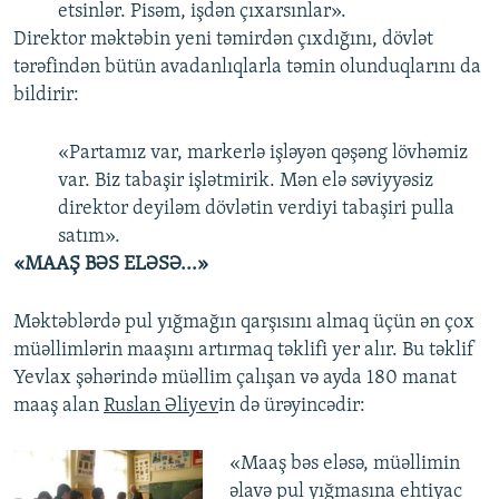
etsinlər. Pisəm, işdən çıxarsınlar».
Direktor məktəbin yeni təmirdən çıxdığını, dövlət
tərəfindən bütün avadanlıqlarla təmin olunduqlarını da
bildirir:
«Partamız var, markerlə işləyən qəşəng lövhəmiz
var. Biz tabaşir işlətmirik. Mən elə səviyyəsiz
direktor deyiləm dövlətin verdiyi tabaşiri pulla
satım».
«MAAŞ BƏS ELƏSƏ...»
Məktəblərdə pul yığmağın qarşısını almaq üçün ən çox
müəllimlərin maaşını artırmaq təklifi yer alır. Bu təklif
Yevlax şəhərində müəllim çalışan və ayda 180 manat
maaş alan
Ruslan Əliyev
in də ürəyincədir:
​«Maaş bəs eləsə, müəllimin
əlavə pul yığmasına ehtiyac