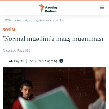
Keçid
linkləri
Əsas
2026, 07 Avqust, cümə, Bakı vaxtı 02:49
məzmuna
GÜNDƏM
SOSIAL
qayıt
#İZAHLA
Əsas
'Normal müəllim'ə maaş müəmması
KORRUPSIOMETR
naviqasiyaya
qayıt
Oktyabr 05, 2016
#ƏSLINDƏ
Axtarışa
FƏRQƏ BAX
Paylaş
VPN-siz açmaq
keç
QANUNI DOĞRU
ARAŞDIRMA
MULTIMEDIA
RADIO ARXIV
VIDEO
HAQQIMIZDA
FOTOQALEREYA
OXU ZALI