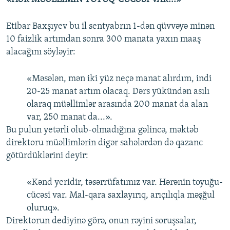
Etibar Baxşıyev bu il sentyabrın 1-dən qüvvəyə minən
10 faizlik artımdan sonra 300 manata yaxın maaş
alacağını söyləyir:
«Məsələn, mən iki yüz neçə manat alırdım, indi
20-25 manat artım olacaq. Dərs yükündən asılı
olaraq müəllimlər arasında 200 manat da alan
var, 250 manat da...».
Bu pulun yetərli olub-olmadığına gəlincə, məktəb
direktoru müəllimlərin digər sahələrdən də qazanc
götürdüklərini deyir:
«Kənd yeridir, təsərrüfatımız var. Hərənin toyuğu-
cücəsi var. Mal-qara saxlayırıq, arıçılıqla məşğul
oluruq».
Direktorun dediyinə görə, onun rəyini soruşsalar,