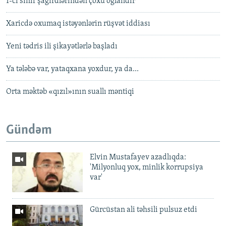
1-ci sinif şagirdlərindən çoxu oğlandır
Xaricdə oxumaq istəyənlərin rüşvət iddiası
Yeni tədris ili şikayətlərlə başladı
Ya tələbə var, yataqxana yoxdur, ya da...
Orta məktəb «qızıl»ının suallı məntiqi
Gündəm
Elvin Mustafayev azadlıqda:
'Milyonluq yox, minlik korrupsiya
var'
Gürcüstan ali təhsili pulsuz etdi