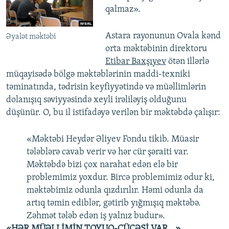
qalmaz».
Astara rayonunun Ovala kənd
Əyalət məktəbi
orta məktəbinin direktoru
Etibar Baxşıyev
ötən illərlə
müqayisədə bölgə məktəblərinin maddi-texniki
təminatında, tədrisin keyfiyyətində və müəllimlərin
dolanışıq səviyyəsində xeyli irəliləyiş olduğunu
düşünür. O, bu il istifadəyə verilən bir məktəbdə çalışır:
«Məktəbi Heydər Əliyev Fondu tikib. Müasir
tələblərə cavab verir və hər cür şəraiti var.
Məktəbdə bizi çox narahat edən elə bir
problemimiz yoxdur. Bircə problemimiz odur ki,
məktəbimiz odunla qızdırılır. Həmi odunla da
artıq təmin ediblər, gətirib yığmışıq məktəbə.
Zəhmət tələb edən iş yalnız budur».
«HƏR MÜƏLLİMİN TOYUQ-CÜCƏSİ VAR...»