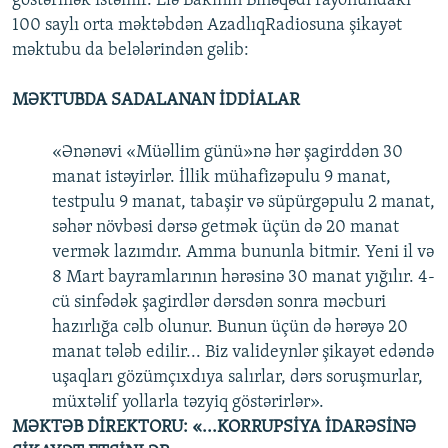
göstərmək istəmir. Elə Bakının Binəqədi rayonundakı
100 saylı orta məktəbdən AzadlıqRadiosuna şikayət
məktubu da belələrindən gəlib:
MƏKTUBDA SADALANAN İDDİALAR
«Ənənəvi «Müəllim günü»nə hər şagirddən 30
manat istəyirlər. İllik mühafizəpulu 9 manat,
testpulu 9 manat, tabaşir və süpürgəpulu 2 manat,
səhər növbəsi dərsə getmək üçün də 20 manat
vermək lazımdır. Amma bununla bitmir. Yeni il və
8 Mart bayramlarının hərəsinə 30 manat yığılır. 4-
cü sinfədək şagirdlər dərsdən sonra məcburi
hazırlığa cəlb olunur. Bunun üçün də hərəyə 20
manat tələb edilir... Biz valideynlər şikayət edəndə
uşaqları gözümçıxdıya salırlar, dərs soruşmurlar,
müxtəlif yollarla təzyiq göstərirlər».
MƏKTƏB DİREKTORU: «...KORRUPSİYA İDARƏSİNƏ