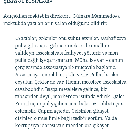
ŞİKAYƏT ETSİNLƏR»
Adıçəkilən məktəbin direktoru
Gülnarə Məmmədova
məktubda yazılanların yalan olduğunu bildirir:
«Yazıblar, gəlsinlər onu sübut etsinlər. Mühafizəyə
pul yığılmasına gəlincə, məktəbdə müəllim-
valideyn assosiasiyası fəaliyyət göstərir və mən
pulla bağlı işə qarışmıram. Mühafizə var – qanun
çərçivəsində assosiasiya ilə müqavilə bağlanıb.
Assosiasiyanın rəhbəri pulu verir. Pullar banka
qoyulur. Çeklər də var. Həmin məsələyə assosiasiya
cavabdehdir. Başqa məsələlərə gəlincə, biz
tabaşirdən deyil, markerdən istifadə edirik. Qaldı
Yeni il üçün pul yığılmasına, belə söz-söhbəti çox
eşitmişik. Qapım açıqdır. Gəlsinlər, şikayət
etsinlər, o müəllimlə bağlı tədbir görüm. Ya da
korrupsiya idarəsi var, məndən ora şikayət