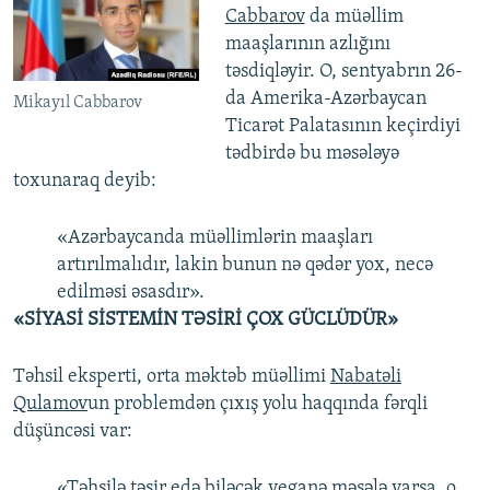
Cabbarov
da müəllim
maaşlarının azlığını
təsdiqləyir. O, sentyabrın 26-
da Amerika-Azərbaycan
Mikayıl Cabbarov
Ticarət Palatasının keçirdiyi
tədbirdə bu məsələyə
toxunaraq deyib:
«Azərbaycanda müəllimlərin maaşları
artırılmalıdır, lakin bunun nə qədər yox, necə
edilməsi əsasdır».
«SİYASİ SİSTEMİN TƏSİRİ ÇOX GÜCLÜDÜR»
Təhsil eksperti, orta məktəb müəllimi
Nabatəli
Qulamov
un problemdən çıxış yolu haqqında fərqli
düşüncəsi var:
«Təhsilə təsir edə biləcək yeganə məsələ varsa, o