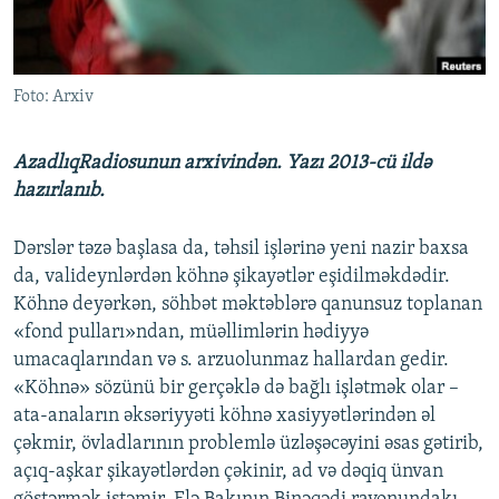
İNFOQRAFIKA
AZƏRBAYCAN ƏDƏBIYYATI KITABXANASI
MISSIYAMIZ
BIZI IZLƏ
KARIKATURA
İSLAM VƏ DEMOKRATIYA
PEŞƏ ETIKASI VƏ JURNALISTIKA STANDARTLARIMIZ
Foto: Arxiv
İZ - MƏDƏNIYYƏT PROQRAMI
MATERIALLARIMIZDAN ISTIFADƏ
AZADLIQRADIOSU MOBIL TELEFONUNUZDA
RFE/RL-in bütün saytları
AzadlıqRadiosunun arxivindən. Yazı 2013-cü ildə
BIZIMLƏ ƏLAQƏ
hazırlanıb.
XƏBƏR BÜLLETENLƏRIMIZ
Dərslər təzə başlasa da, təhsil işlərinə yeni nazir baxsa
da, valideynlərdən köhnə şikayətlər eşidilməkdədir.
Köhnə deyərkən, söhbət məktəblərə qanunsuz toplanan
«fond pulları»ndan, müəllimlərin hədiyyə
umacaqlarından və s. arzuolunmaz hallardan gedir.
«Köhnə» sözünü bir gerçəklə də bağlı işlətmək olar –
ata-anaların əksəriyyəti köhnə xasiyyətlərindən əl
çəkmir, övladlarının problemlə üzləşəcəyini əsas gətirib,
açıq-aşkar şikayətlərdən çəkinir, ad və dəqiq ünvan