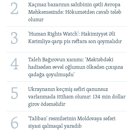
2
Xaçmaz bazarının sahibinin qətli Avropa
Məhkəməsində: Hökumətdən cavab tələb
olunur
3
'Human Rights Watch': Hakimiyyət Əli
Kərimliyə qarşı pis rəftara son qoymalıdır
4
Taleh Bağırovun xanımı: 'Məktəbdəki
hadisədən əvvəl oğlumun ölkədən çıxışına
qadağa qoyulmuşdu'
5
Ukraynanın keçmiş səfiri qanunsuz
varlanmada ittiham olunur: 134 min dollar
girov ödəməlidir
6
'Taliban' rəsmilərinin Moldovaya səfəri
siyasi qalmaqal yaradıb