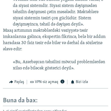
da siyasi sistemdir. Siyasi sistem dəyişmədən
təhsilin dəyişməsi çətin məsələdir. Məktəblərə
siyasi sistemin təsiri çox güclüdür. Sistem
dəyişməyincə, təhsil də dəyişən deyil».
Maaş artımının məktəblərdəki vəziyyətə təsir
imkanlarına gəlincə, ekspertin fikrincə, belə bir addım
haradasa 30 faiz təsir edə bilər və dərhal da sözlərinə
əlavə edir:
«Bu, Azərbaycan təhsilini mövcud problemlərdən
xilas edə biləcək göstərici deyil».
Paylaş
VPN-siz açmaq
Bizi izlə
Buna da bax: