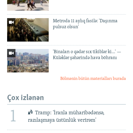
Metroda 11 aylıq fasilə: 'Daşınma
pulsuz olsun'
'Binaları o qədər sıx tikiblər ki...' —
Küləklər şəhərində hava böhranı
Bölmənin bütün materialları burada
Çox izlənən
1
Tramp: 'İranla müharibədənsə,
razılaşmaya üstünlük verirəm'