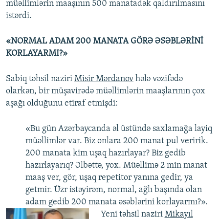
müəllimlərin maaşının 500 manatadək qaldırılmasını
istərdi.
«NORMAL ADAM 200 MANATA GÖRƏ ƏSƏBLƏRİNİ
KORLAYARMI?»
Sabiq təhsil naziri
Misir Mərdanov
hələ vəzifədə
olarkən, bir müşavirədə müəllimlərin maaşlarının çox
aşağı olduğunu etiraf etmişdi:
«Bu gün Azərbaycanda əl üstündə saxlamağa layiq
müəllimlər var. Biz onlara 200 manat pul veririk.
200 manata kim uşaq hazırlayar? Biz gedib
hazırlayarıq? Əlbəttə, yox. Müəllimə 2 min manat
maaş ver, gör, uşaq repetitor yanına gedir, ya
getmir. Üzr istəyirəm, normal, ağlı başında olan
adam gedib 200 manata əsəblərini korlayarmı?».
Yeni təhsil naziri
Mikayıl