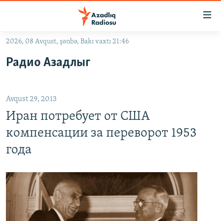
Keçid
linkləri
Əsas
2026, 08 Avqust, şənbə, Bakı vaxtı 21:46
məzmuna
GÜNDƏM
Радио Азадлыг
qayıt
#İZAHLA
Əsas
KORRUPSIOMETR
naviqasiyaya
Avqust 29, 2013
qayıt
#ƏSLINDƏ
Axtarışa
Иран потребует от США
FƏRQƏ BAX
keç
компенсации за переворот 1953
QANUNI DOĞRU
года
ARAŞDIRMA
MULTIMEDIA
RADIO ARXIV
VIDEO
HAQQIMIZDA
FOTOQALEREYA
OXU ZALI