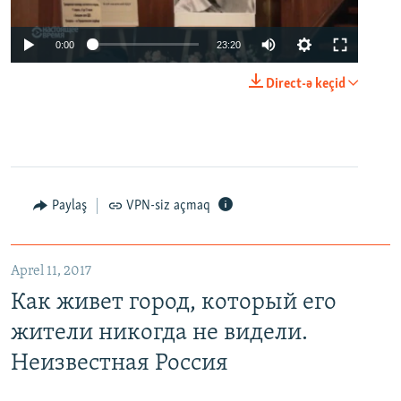
0:00
23:20
Direct-ə keçid
Paylaş
VPN-siz açmaq
Aprel 11, 2017
Как живет город, который его
жители никогда не видели.
Неизвестная Россия