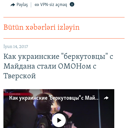
Paylaş
VPN-siz açmaq
Bütün xəbərləri izləyin
İyun 14, 2017
Как украинские "беркутовцы" с
Майдана стали ОМОНом с
Тверской
Как украинские "беркутовцы" с Майдана стали ОМОНом с Тверской
No media source currently available