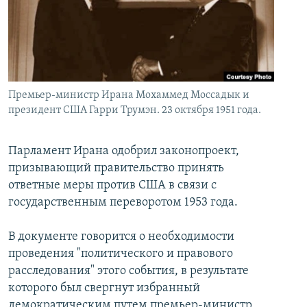
İNFOQRAFIKA
AZƏRBAYCAN ƏDƏBIYYATI KITABXANASI
MISSIYAMIZ
BIZI IZLƏ
KARIKATURA
İSLAM VƏ DEMOKRATIYA
PEŞƏ ETIKASI VƏ JURNALISTIKA STANDARTLARIMIZ
İZ - MƏDƏNIYYƏT PROQRAMI
MATERIALLARIMIZDAN ISTIFADƏ
AZADLIQRADIOSU MOBIL TELEFONUNUZDA
RFE/RL-in bütün saytları
Премьер-министр Ирана Мохаммед Моссадык и
президент США Гарри Трумэн. 23 октября 1951 года.
BIZIMLƏ ƏLAQƏ
XƏBƏR BÜLLETENLƏRIMIZ
Парламент Ирана одобрил законопроект,
призывающий правительство принять
ответные меры против США в связи с
государственным переворотом 1953 года.
В документе говорится о необходимости
проведения "политического и правового
расследования" этого события, в результате
которого был свергнут избранный
демократическим путем премьер-министр