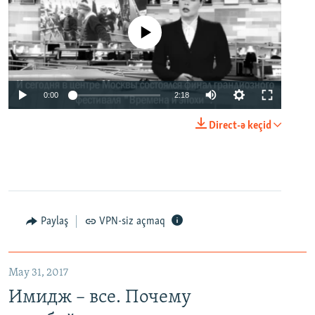
No media source currently available
0:00
2:18
Direct-ə keçid
Paylaş
VPN-siz açmaq
May 31, 2017
Имидж – все. Почему