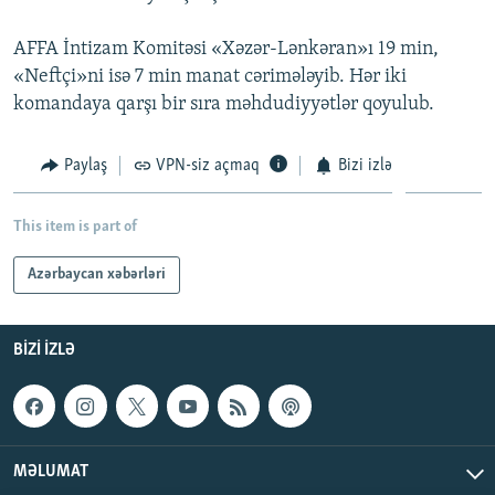
AFFA İntizam Komitəsi «Xəzər-Lənkəran»ı 19 min,
«Neftçi»ni isə 7 min manat cərimələyib. Hər iki
komandaya qarşı bir sıra məhdudiyyətlər qoyulub.
Paylaş
VPN-siz açmaq
Bizi izlə
This item is part of
Azərbaycan xəbərləri
BIZI IZLƏ
MƏLUMAT