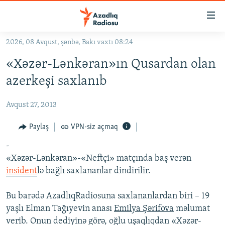
Keçid
linkləri
Əsas
2026, 08 Avqust, şənbə, Bakı vaxtı 08:24
məzmuna
GÜNDƏM
«Xəzər-Lənkəran»ın Qusardan olan
qayıt
#İZAHLA
Əsas
azerkeşi saxlanıb
KORRUPSIOMETR
naviqasiyaya
qayıt
Avqust 27, 2013
#ƏSLINDƏ
Axtarışa
FƏRQƏ BAX
Paylaş
VPN-siz açmaq
keç
QANUNI DOĞRU
-
«Xəzər-Lənkəran»-«Neftçi» matçında baş verən
ARAŞDIRMA
insident
lə bağlı saxlananlar dindirilir.
MULTIMEDIA
Bu barədə AzadlıqRadiosuna saxlananlardan biri – 19
RADIO ARXIV
VIDEO
yaşlı Elman Tağıyevin anası
Emilya Şərifova
məlumat
HAQQIMIZDA
FOTOQALEREYA
OXU ZALI
verib. Onun dediyinə görə, oğlu uşaqlıqdan «Xəzər-