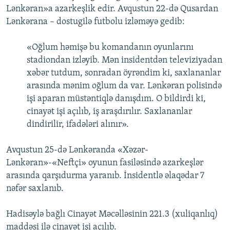
Lənkəran»a azarkeşlik edir. Avqustun 22-də Qusardan
İNFOQRAFIKA
AZƏRBAYCAN ƏDƏBIYYATI KITABXANASI
MISSIYAMIZ
BIZI IZLƏ
Lənkərana – dostugilə futbolu izləməyə gedib:
KARIKATURA
İSLAM VƏ DEMOKRATIYA
PEŞƏ ETIKASI VƏ JURNALISTIKA STANDARTLARIMIZ
«Oğlum həmişə bu komandanın oyunlarını
İZ - MƏDƏNIYYƏT PROQRAMI
MATERIALLARIMIZDAN ISTIFADƏ
stadiondan izləyib. Mən insidentdən televiziyadan
AZADLIQRADIOSU MOBIL TELEFONUNUZDA
RFE/RL-in bütün saytları
xəbər tutdum, sonradan öyrəndim ki, saxlananlar
BIZIMLƏ ƏLAQƏ
arasında mənim oğlum da var. Lənkəran polisində
işi aparan müstəntiqlə danışdım. O bildirdi ki,
XƏBƏR BÜLLETENLƏRIMIZ
cinayət işi açılıb, iş araşdırılır. Saxlananlar
dindirilir, ifadələri alınır».
Avqustun 25-də Lənkəranda «Xəzər-
Lənkəran»-«Neftçi» oyunun fasiləsində azarkeşlər
arasında qarşıdurma yaranıb. İnsidentlə əlaqədar 7
nəfər saxlanıb.
Hadisəylə bağlı Cinayət Məcəlləsinin 221.3 (xuliqanlıq)
maddəsi ilə cinayət işi açılıb.