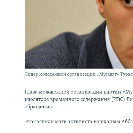
İNFOQRAFIKA
AZƏRBAYCAN ƏDƏBIYYATI KITABXANASI
MISSIYAMIZ
KARIKATURA
İSLAM VƏ DEMOKRATIYA
PEŞƏ ETIKASI VƏ JURNALISTIKA
STANDARTLARIMIZ
İZ - MƏDƏNIYYƏT PROQRAMI
MATERIALLARIMIZDAN ISTIFADƏ
AZADLIQRADIOSU MOBIL TELEFONUNUZDA
BIZIMLƏ ƏLAQƏ
XƏBƏR BÜLLETENLƏRIMIZ
Лидер молодежной организации «Мусават» Турал
Глава молодежной организации партии «Мус
изоляторе временного содержания (ИВС) Б
обращению.
Это заявили мать активиста Башханым Аббас