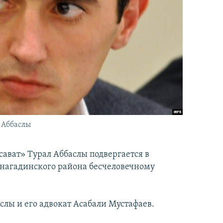
 Аббаслы
ават» Турал Аббаслы подвергается в
инагадинского района бесчеловечному
лы и его адвокат Асабали Мустафаев.