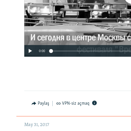
0:00
Paylaş
VPN-siz açmaq
May 31, 2017