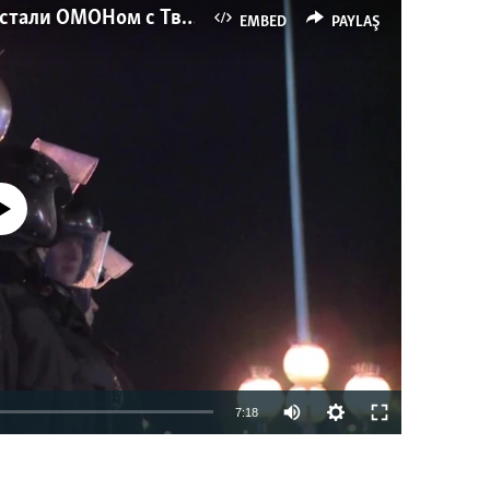
Как украинские "беркутовцы" с Майдана стали ОМОНом с Тверской
EMBED
PAYLAŞ
currently available
7:18
EMBED
PAYLAŞ