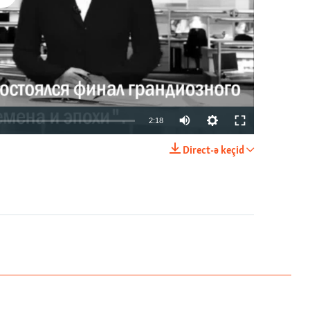
2:18
Direct-ə keçid
EMBED
PAYLAŞ