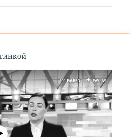
ртинкой
EMBED
PAYLAŞ
currently available