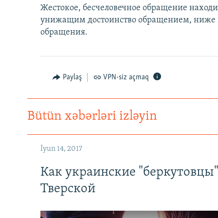
Жестокое, бесчеловечное обращение находи
унижащим достоинство обращением, ниже 
обращения.
Paylaş
VPN-siz açmaq
Bütün xəbərləri izləyin
İyun 14, 2017
Как украинские "беркутовцы
Тверской