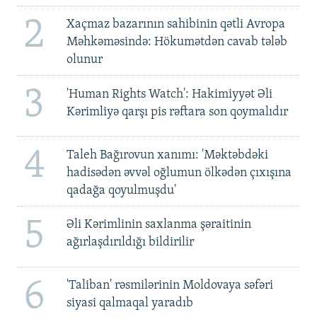
2
Xaçmaz bazarının sahibinin qətli Avropa
Məhkəməsində: Hökumətdən cavab tələb
olunur
3
'Human Rights Watch': Hakimiyyət Əli
Kərimliyə qarşı pis rəftara son qoymalıdır
4
Taleh Bağırovun xanımı: 'Məktəbdəki
hadisədən əvvəl oğlumun ölkədən çıxışına
qadağa qoyulmuşdu'
5
Əli Kərimlinin saxlanma şəraitinin
ağırlaşdırıldığı bildirilir
6
'Taliban' rəsmilərinin Moldovaya səfəri
siyasi qalmaqal yaradıb