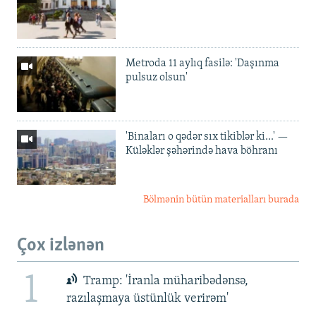
Metroda 11 aylıq fasilə: 'Daşınma
pulsuz olsun'
'Binaları o qədər sıx tikiblər ki...' —
Küləklər şəhərində hava böhranı
Bölmənin bütün materialları burada
Çox izlənən
1
Tramp: 'İranla müharibədənsə,
razılaşmaya üstünlük verirəm'