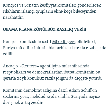
Konqres və Senatın kəşfiyyat komitələri göndəriləcək
silahların islamçı qrupların əlinə keçə biləcəyindən
narahatdır.
OBAMA PLANA KÖNÜLSÜZ RAZILIQ VERİB
Konqres komitəsinin sədri
Mike Rogers
bildirib ki,
Suriya müxalifətinin silahla təchizatı barədə razılıq əldə
edilib.
Ancaq o, «Reuters» agentliyinə müsahibəsində
respublikaçı və demokratlardan ibarət komitənin bu
qərarla xeyli könülsüz razılaşdığını da diqqətə yetirib.
Komitənin demokrat azlığına daxil
Adam Schiff
-in
sözlərinə görə, məhdud sayda silahla Suriyada nəyisə
dəyişmək artıq gecdir.