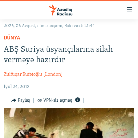
Keçid
linkləri
Əsas
2026, 06 Avqust, cümə axşamı, Bakı vaxtı 21:44
məzmuna
GÜNDƏM
DÜNYA
qayıt
#İZAHLA
Əsas
ABŞ Suriya üsyançılarına silah
KORRUPSIOMETR
naviqasiyaya
verməyə hazırdır
qayıt
#ƏSLINDƏ
Axtarışa
Zülfüqar Rüfətoğlu [London]
FƏRQƏ BAX
keç
İyul 24, 2013
QANUNI DOĞRU
ARAŞDIRMA
Paylaş
VPN-siz açmaq
MULTIMEDIA
RADIO ARXIV
VIDEO
HAQQIMIZDA
FOTOQALEREYA
OXU ZALI