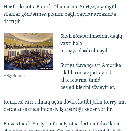
Hər iki komitə Barack Obama-nın Suriyaya yüngül
silahlar göndərmək planını bağlı qapılar arxasında
dartışıb.
Silah göndərilməsinin dəqiq
vaxtı hələ
müəyyənləşdirilməyib.
Suriya üsyançıları Amerika
silahlarını avqust ayında
ABŞ Senatı
alacaqlarına ümid
bəslədiklərini söyləyirlər.
Konqresi razı salmaq üçün dövlət katibi
John Kerry
-nin
pərdə arxasında intensiv iş apardığı xəbər verilir.
Bu vaxtadək Suriya münaqişəsinə dərin müdaxilənin