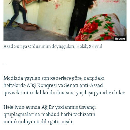
İNFOQRAFIKA
AZƏRBAYCAN ƏDƏBIYYATI KITABXANASI
MISSIYAMIZ
BIZI IZLƏ
KARIKATURA
İSLAM VƏ DEMOKRATIYA
PEŞƏ ETIKASI VƏ JURNALISTIKA STANDARTLARIMIZ
İZ - MƏDƏNIYYƏT PROQRAMI
MATERIALLARIMIZDAN ISTIFADƏ
AZADLIQRADIOSU MOBIL TELEFONUNUZDA
RFE/RL-in bütün saytları
Azad Suriya Ordusunun döyüşçüləri, Hələb, 23 iyul
BIZIMLƏ ƏLAQƏ
XƏBƏR BÜLLETENLƏRIMIZ
-
Mediada yayılan son xəbərlərə görə, qarşıdakı
həftələrdə ABŞ Konqresi və Senatı anti-Assad
qüvvələrinin silahlandırılmasına yaşıl işıq yandıra bilər.
Hələ iyun ayında Ağ Ev yoxlanmış üsyançı
qruplaşmalarına məhdud hərbi təchizatın
mümkünlüyünü dilə gətirmişdi.