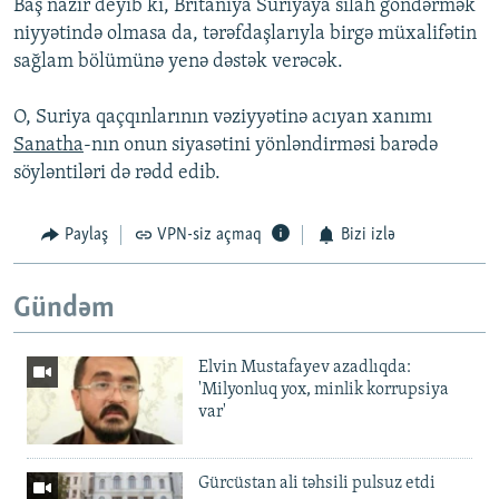
Baş nazir deyib ki, Britaniya Suriyaya silah göndərmək
niyyətində olmasa da, tərəfdaşlarıyla birgə müxalifətin
sağlam bölümünə yenə dəstək verəcək.
O, Suriya qaçqınlarının vəziyyətinə acıyan xanımı
Sanatha
-nın onun siyasətini yönləndirməsi barədə
söyləntiləri də rədd edib.
Paylaş
VPN-siz açmaq
Bizi izlə
Gündəm
Elvin Mustafayev azadlıqda:
'Milyonluq yox, minlik korrupsiya
var'
Gürcüstan ali təhsili pulsuz etdi