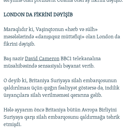
əleyhinə olan prezident Obama ötən ay fikrini dəyişib.
LONDON DA FİKRİNİ DƏYİŞİB
Maraqlıdır ki, Vaşinqtonun «hərb və sülh»
məsələlərində «danışıqsız müttəfiqi» olan London da
fikrini dəyişib.
Baş nazir
David Cameron
BBC1 telekanalına
müsahibəsində sensasiyalı bəyanat verib.
O deyib ki, Britaniya Suriyaya silah embarqosunun
qaldırılması üçün qızğın fəaliyyət göstərsə də, indilik
üsyançılara silah verilməməsi qərarına gəlib.
Hələ ayyarım öncə Britaniya bütün Avropa Birliyini
Suriyaya qarşı silah embarqosunu qaldırmağa təhrik
etmişdi.