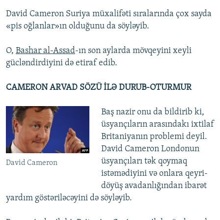
David Cameron Suriya müxalifəti sıralarında çox sayda
«pis oğlanlar»ın olduğunu da söyləyib.
O,
Bashar al-Assad
-ın son aylarda mövqeyini xeyli
gücləndirdiyini də etiraf edib.
CAMERON ARVAD SÖZÜ İLƏ DURUB-OTURMUR
Baş nazir onu da bildirib ki,
üsyançıların arasındakı ixtilaf
Britaniyanın problemi deyil.
David Cameron Londonun
üsyançıları tək qoymaq
David Cameron
istəmədiyini və onlara qeyri-
döyüş avadanlığından ibarət
yardım göstəriləcəyini də söyləyib.