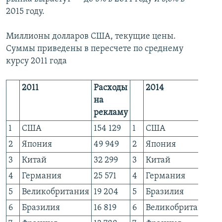
2015 году.
Миллионы долларов США, текущие цены.
Суммы приведены в пересчете по среднему
курсу 2011 года
2011
Расходы
2014
на
рекламу
1
США
154 129
1
США
1
2
Япония
49 949
2
Япония
5
3
Китай
32 299
3
Китай
4
4
Германия
25 571
4
Германия
2
5
Великобритания
19 204
5
Бразилия
2
6
Бразилия
16 819
6
Великобритания
2