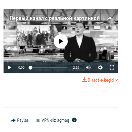
Первый канал с реальной картинкой
No media source currently available
0:00
2:18
Direct-ə keçid
Paylaş
VPN-siz açmaq