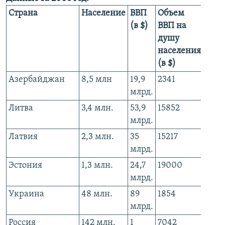
Страна
Население
ВВП
Объем
Обь
(в $)
ВВП на
рын
душу
рек
населения
(в $)
(в $)
Азербайджан
8,5 млн
19,9
2341
25 м
млрд.
Литва
3,4 млн.
53,9
15852
470 
млрд.
Латвия
2,3 млн.
35
15217
411 
млрд.
Эстония
1,3 млн.
24,7
19000
106 
млрд.
Украина
48 млн.
89
1854
691 
млрд.
Россия
142 млн.
1
7042
6516