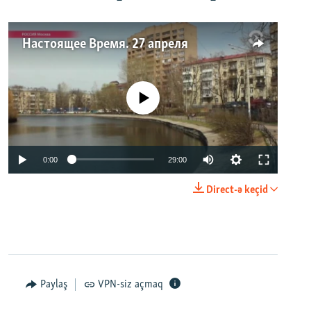
Настоящее Время. 27 апреля
No media source currently available
0:00
29:00
Direct-ə keçid
Paylaş
VPN-siz açmaq