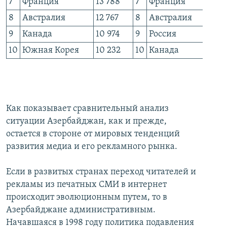
7
Франция
13 788
7
Франция
1
8
Австралия
12 767
8
Австралия
1
9
Канада
10 974
9
Россия
1
10
Южная Корея
10 232
10
Канада
1
Как показывает сравнительный анализ
ситуации Азербайджан, как и прежде,
остается в стороне от мировых тенденций
развития медиа и его рекламного рынка.
Если в развитых странах переход читателей и
рекламы из печатных СМИ в интернет
происходит эволюционным путем, то в
Азербайджане административным.
Начавшаяся в 1998 году политика подавления