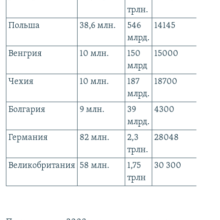
трлн.
млн.
Польша
38,6 млн.
546
14145
480
млрд.
млн.
Венгрия
10 млн.
150
15000
2676
млрд
млн.
Чехия
10 млн.
187
18700
2037
млрд.
млн.
Болгария
9 млн.
39
4300
470 
млрд.
Германия
82 млн.
2,3
28048
20,7
трлн.
млрд
Великобритания
58 млн.
1,75
30 300
22 м
трлн