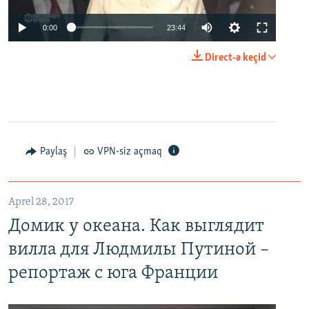
0:00
23:44
Direct-ə keçid
Paylaş
VPN-siz açmaq
Aprel 28, 2017
Домик у океана. Как выглядит
вилла для Людмилы Путиной –
репортаж с юга Франции