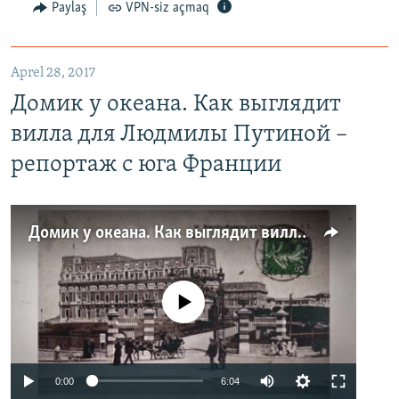
Paylaş
VPN-siz açmaq
Aprel 28, 2017
Домик у океана. Как выглядит
вилла для Людмилы Путиной –
репортаж с юга Франции
Домик у океана. Как выглядит вилла для Людмилы Путиной – репортаж с юга Франции
No media source currently available
0:00
6:04