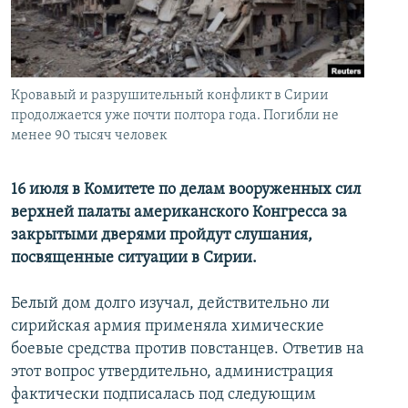
İNFOQRAFIKA
AZƏRBAYCAN ƏDƏBIYYATI KITABXANASI
MISSIYAMIZ
BIZI IZLƏ
KARIKATURA
İSLAM VƏ DEMOKRATIYA
PEŞƏ ETIKASI VƏ JURNALISTIKA STANDARTLARIMIZ
İZ - MƏDƏNIYYƏT PROQRAMI
MATERIALLARIMIZDAN ISTIFADƏ
Кровавый и разрушительный конфликт в Сирии
AZADLIQRADIOSU MOBIL TELEFONUNUZDA
продолжается уже почти полтора года. Погибли не
RFE/RL-in bütün saytları
менее 90 тысяч человек
BIZIMLƏ ƏLAQƏ
XƏBƏR BÜLLETENLƏRIMIZ
16 июля в Комитете по делам вооруженных сил
верхней палаты американского Конгресса за
закрытыми дверями пройдут слушания,
посвященные ситуации в Сирии.
Белый дом долго изучал, действительно ли
сирийская армия применяла химические
боевые средства против повстанцев. Ответив на
этот вопрос утвердительно, администрация
фактически подписалась под следующим