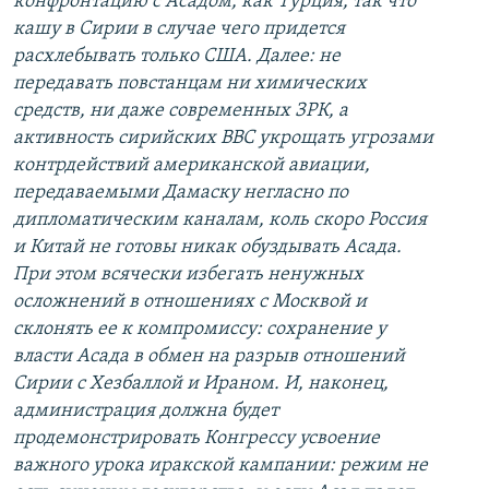
конфронтацию с Асадом, как Турция, так что
кашу в Сирии в случае чего придется
расхлебывать только США. Далее: не
передавать повстанцам ни химических
средств, ни даже современных ЗРК, а
активность сирийских ВВС укрощать угрозами
контрдействий американской авиации,
передаваемыми Дамаску негласно по
дипломатическим каналам, коль скоро Россия
и Китай не готовы никак обуздывать Асада.
При этом всячески избегать ненужных
осложнений в отношениях с Москвой и
склонять ее к компромиссу: сохранение у
власти Асада в обмен на разрыв отношений
Сирии с Хезбаллой и Ираном. И, наконец,
администрация должна будет
продемонстрировать Конгрессу усвоение
важного урока иракской кампании: режим не