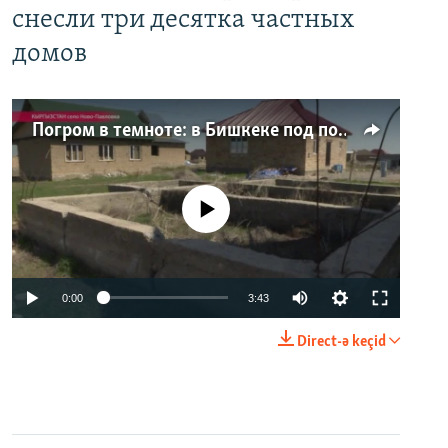
снесли три десятка частных
домов
Погром в темноте: в Бишкеке под покровом ночи неизвестные на тракторе снесли три десятка частных домов
No media source currently available
0:00
3:43
Direct-ə keçid