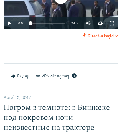
0:00
24:06
Direct-ə keçid
Paylaş
VPN-siz açmaq
Aprel 12, 2017
Погром в темноте: в Бишкеке
под покровом ночи
неизвестные на тракторе