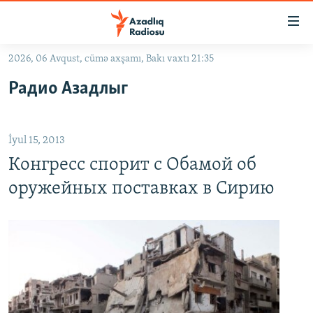
Keçid
linkləri
Əsas
2026, 06 Avqust, cümə axşamı, Bakı vaxtı 21:35
məzmuna
GÜNDƏM
Радио Азадлыг
qayıt
#İZAHLA
Əsas
KORRUPSIOMETR
naviqasiyaya
İyul 15, 2013
qayıt
#ƏSLINDƏ
Axtarışa
Конгресс спорит с Обамой об
FƏRQƏ BAX
keç
оружейных поставках в Сирию
QANUNI DOĞRU
ARAŞDIRMA
MULTIMEDIA
RADIO ARXIV
VIDEO
HAQQIMIZDA
FOTOQALEREYA
OXU ZALI