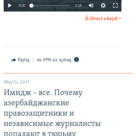
0:00
2:18
Direct-ə keçid
Paylaş
VPN-siz açmaq
May 31, 2017
Имидж – все. Почему
азербайджанские
правозащитники и
независимые журналисты
попадают в тюрьму