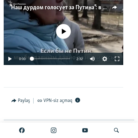
"Наш дурдом голосует за Путина": в Казани прошел арт-пикет "Открытой России"
No media source currently available
0:00
2:32
Paylaş
VPN-siz açmaq
Davamı