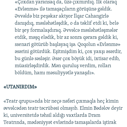
«Çoxdan yaransaq da, üzə çıxmırdıq. İlk olaraq
«Evlənmə» ilə tamaşaçıların görüşünə gəldik.
Əvvəldə biz peşəkar aktyor İlqar Cahangirlə
danışdıq, məsləhətləşdik, o da təklif etdi ki, belə
bir şey formalaşdıraq. Əvvəlcə məsləhətləşmələr
etdik, məşq elədik, bir az sonra qərara gəldik ki,
ssenari götürüb başlayaq işə. Qoqolun «Evlənmə»
əsərini götürdük. Eşitmişdim ki, çox yaxşı əsərdir,
bu günlə səsləşir. Əsər çox böyük idi, ixtisar edib,
müasirləşdirdik. Mən quruluş verdim, rolları
böldüm, hamı məsuliyyətlə yanaşdı».
«UTANIRDIM»
«Teatr qrupu»nda bir neçə nəfəri çıxmaqla heç kimin
əvvəlcədən teatr təcrübəsi olmayıb. Elmin Bədəlov deyir
ki, universitetdə təhsil aldığı vaxtlarda Dram
Teatrında, mədəniyyət evlərində tamaşalarda iştirak