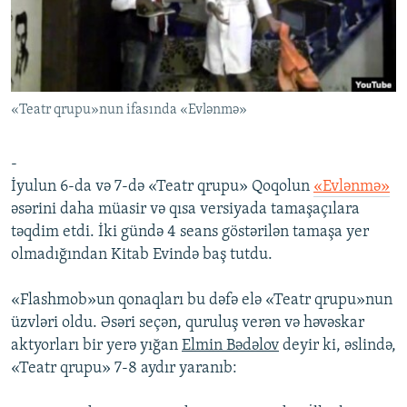
İNFOQRAFIKA
AZƏRBAYCAN ƏDƏBIYYATI KITABXANASI
MISSIYAMIZ
BIZI IZLƏ
KARIKATURA
İSLAM VƏ DEMOKRATIYA
PEŞƏ ETIKASI VƏ JURNALISTIKA STANDARTLARIMIZ
İZ - MƏDƏNIYYƏT PROQRAMI
MATERIALLARIMIZDAN ISTIFADƏ
«Teatr qrupu»nun ifasında «Evlənmə»
AZADLIQRADIOSU MOBIL TELEFONUNUZDA
RFE/RL-in bütün saytları
BIZIMLƏ ƏLAQƏ
-
XƏBƏR BÜLLETENLƏRIMIZ
İyulun 6-da və 7-də «Teatr qrupu» Qoqolun
«Evlənmə»
əsərini daha müasir və qısa versiyada tamaşaçılara
təqdim etdi. İki gündə 4 seans göstərilən tamaşa yer
olmadığından Kitab Evində baş tutdu.
«Flashmob»un qonaqları bu dəfə elə «Teatr qrupu»nun
üzvləri oldu. Əsəri seçən, quruluş verən və həvəskar
aktyorları bir yerə yığan
Elmin Bədəlov
deyir ki, əslində,
«Teatr qrupu» 7-8 aydır yaranıb: