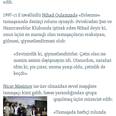
edib.
1997-ci il təvəllüdlü
Nihad Qulamzadə
«Evlənmə»
tamaşasında dənizçi rolunu oynayıb. Əvvəlcədən Şən və
Hazırcavablar Klubunda iştirak edən Nihad deyir ki,
onun üçün ən maraqlı olan tamaşaçıların reaksiyası,
gülməsi, qiymətləndirməsi olub:
«Sevinirdik ki, qiymətləndirirlər. Çətin olan isə
mənim səsimi dəyişməyim idi. Utanırdım, narahat
idim ki, pis çıxar, amma yaxşı oldu, çətinlik də
keçdi».
Nicat Məsimov
isə üzv olmazdan əvvəl məşqlərə
tamaşaçı kimi gəlib, həvəs yarandığından qrupa
qoşulmaq üçün müraciət edib:
«Tamaşada hərbçi rolunda