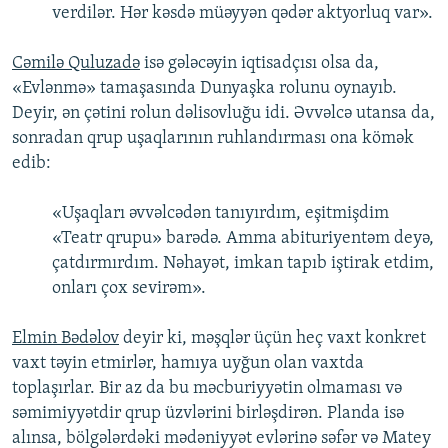
verdilər. Hər kəsdə müəyyən qədər aktyorluq var».
Cəmilə Quluzadə
isə gələcəyin iqtisadçısı olsa da,
«Evlənmə» tamaşasında Dunyaşka rolunu oynayıb.
Deyir, ən çətini rolun dəlisovluğu idi. Əvvəlcə utansa da,
sonradan qrup uşaqlarının ruhlandırması ona kömək
edib:
«Uşaqları əvvəlcədən tanıyırdım, eşitmişdim
«Teatr qrupu» barədə. Amma abituriyentəm deyə,
çatdırmırdım. Nəhayət, imkan tapıb iştirak etdim,
onları çox sevirəm».
Elmin Bədəlov
deyir ki, məşqlər üçün heç vaxt konkret
vaxt təyin etmirlər, hamıya uyğun olan vaxtda
toplaşırlar. Bir az da bu məcburiyyətin olmaması və
səmimiyyətdir qrup üzvlərini birləşdirən. Planda isə
alınsa, bölgələrdəki mədəniyyət evlərinə səfər və Matey