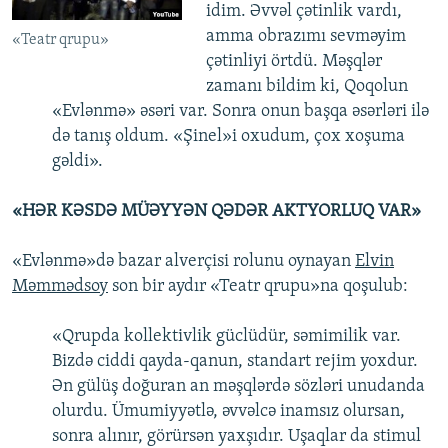
idim. Əvvəl çətinlik vardı,
amma obrazımı sevməyim
«Teatr qrupu»
çətinliyi örtdü. Məşqlər
zamanı bildim ki, Qoqolun
«Evlənmə» əsəri var. Sonra onun başqa əsərləri ilə
də tanış oldum. «Şinel»i oxudum, çox xoşuma
gəldi».
«HƏR KƏSDƏ MÜƏYYƏN QƏDƏR AKTYORLUQ VAR»
«Evlənmə»də bazar alverçisi rolunu oynayan
Elvin
Məmmədsoy
son bir aydır «Teatr qrupu»na qoşulub:
«Qrupda kollektivlik güclüdür, səmimilik var.
Bizdə ciddi qayda-qanun, standart rejim yoxdur.
Ən gülüş doğuran an məşqlərdə sözləri unudanda
olurdu. Ümumiyyətlə, əvvəlcə inamsız olursan,
sonra alınır, görürsən yaxşıdır. Uşaqlar da stimul