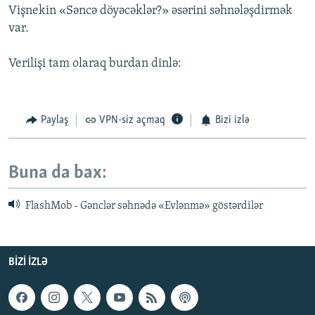
Vişnekin «Səncə döyəcəklər?» əsərini səhnələşdirmək
var.
Verilişi tam olaraq burdan dinlə:
Paylaş
VPN-siz açmaq
Bizi izlə
Buna da bax:
FlashMob - Gənclər səhnədə «Evlənmə» göstərdilər
BIZI IZLƏ