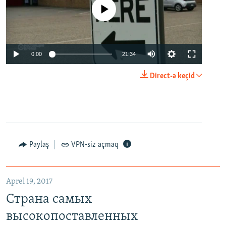
No media source currently available
0:00
21:34
Direct-ə keçid
Paylaş
VPN-siz açmaq
Aprel 19, 2017
Страна самых
высокопоставленных