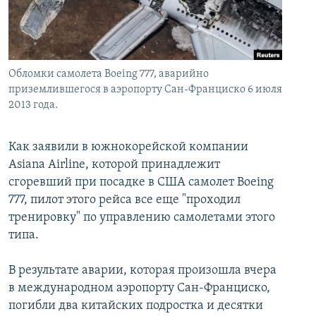
İNFOQRAFIKA
AZƏRBAYCAN ƏDƏBIYYATI KITABXANASI
MISSIYAMIZ
BIZI IZLƏ
KARIKATURA
İSLAM VƏ DEMOKRATIYA
PEŞƏ ETIKASI VƏ JURNALISTIKA STANDARTLARIMIZ
İZ - MƏDƏNIYYƏT PROQRAMI
MATERIALLARIMIZDAN ISTIFADƏ
Обломки самолета Boeing 777, аварийно
AZADLIQRADIOSU MOBIL TELEFONUNUZDA
приземлившегося в аэропорту Сан-Франциско 6 июля
RFE/RL-in bütün saytları
2013 года.
BIZIMLƏ ƏLAQƏ
XƏBƏR BÜLLETENLƏRIMIZ
Как заявили в южнокорейской компании
Asiana Airline, которой принадлежит
сгоревший при посадке в США самолет Boeing
777, пилот этого рейса все еще "проходил
тренировку" по управлению самолетами этого
типа.
В результате аварии, которая произошла вчера
в международном аэропорту Сан-Франциско,
погибли два китайских подростка и десятки