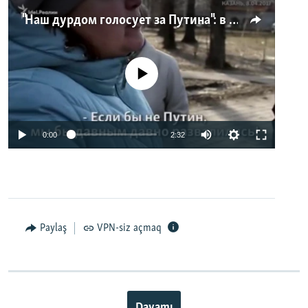
"Наш дурдом голосует за Путина": в Казани прошел арт-пикет "Открытой России"
No media source currently available
0:00
2:32
Paylaş
VPN-siz açmaq
Davamı