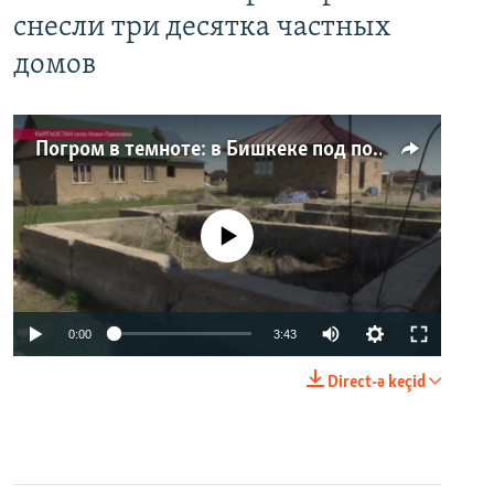
снесли три десятка частных
домов
Погром в темноте: в Бишкеке под покровом ночи неизвестные на тракторе снесли три десятка частных домов
No media source currently available
0:00
3:43
Direct-ə keçid