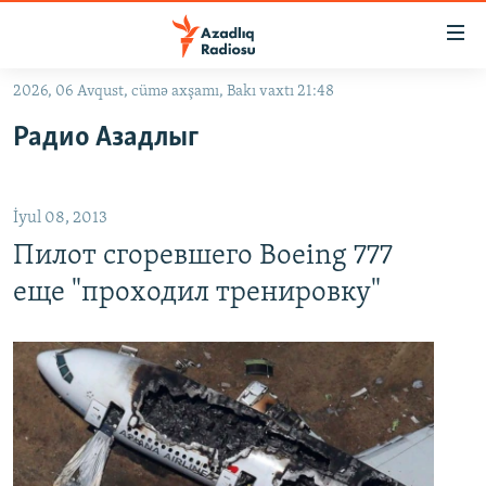
Keçid
linkləri
Əsas
2026, 06 Avqust, cümə axşamı, Bakı vaxtı 21:48
məzmuna
GÜNDƏM
Радио Азадлыг
qayıt
#İZAHLA
Əsas
KORRUPSIOMETR
naviqasiyaya
İyul 08, 2013
qayıt
#ƏSLINDƏ
Axtarışa
Пилот сгоревшего Boeing 777
FƏRQƏ BAX
keç
еще "проходил тренировку"
QANUNI DOĞRU
ARAŞDIRMA
MULTIMEDIA
RADIO ARXIV
VIDEO
HAQQIMIZDA
FOTOQALEREYA
OXU ZALI