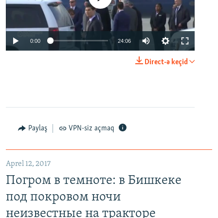
0:00
24:06
Direct-ə keçid
Paylaş
VPN-siz açmaq
Aprel 12, 2017
Погром в темноте: в Бишкеке
под покровом ночи
неизвестные на тракторе