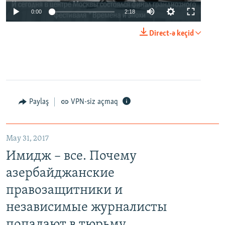
0:00
2:18
Direct-ə keçid
Paylaş
VPN-siz açmaq
May 31, 2017
Имидж – все. Почему
азербайджанские
правозащитники и
независимые журналисты
попадают в тюрьму