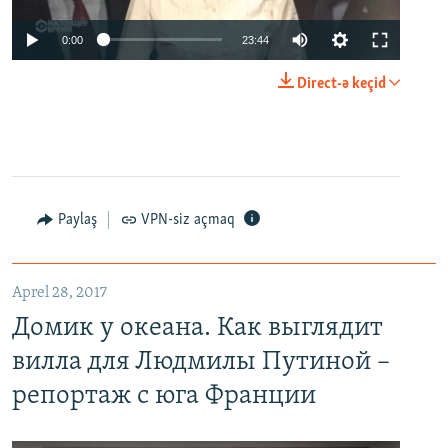
0:00
23:44
Direct-ə keçid
Paylaş
VPN-siz açmaq
Aprel 28, 2017
Домик у океана. Как выглядит
вилла для Людмилы Путиной –
репортаж с юга Франции