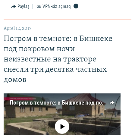
Paylaş
VPN-siz açmaq
Aprel 12, 2017
Погром в темноте: в Бишкеке
под покровом ночи
неизвестные на тракторе
снесли три десятка частных
домов
Погром в темноте: в Бишкеке под покровом ночи неизвестные на тракторе снесли три десятка частных домов
No media source currently available