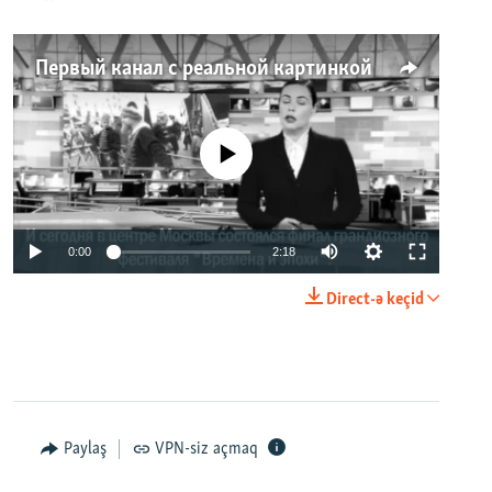
Первый канал с реальной картинкой
No media source currently available
0:00
2:18
Direct-ə keçid
Paylaş
VPN-siz açmaq