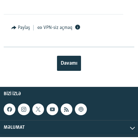
Paylaş
VPN-siz açmaq
Davamı
BIZI IZLƏ
MƏLUMAT