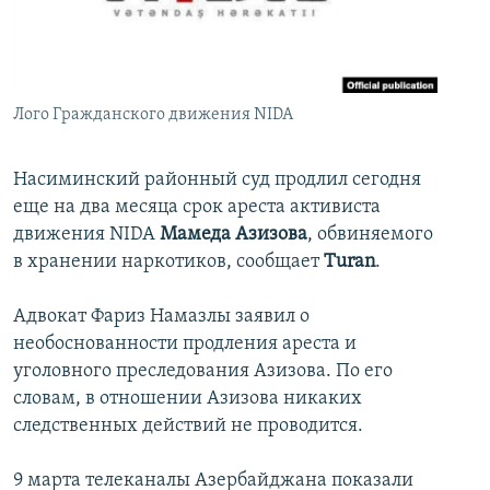
İNFOQRAFIKA
AZƏRBAYCAN ƏDƏBIYYATI KITABXANASI
MISSIYAMIZ
BIZI IZLƏ
KARIKATURA
İSLAM VƏ DEMOKRATIYA
PEŞƏ ETIKASI VƏ JURNALISTIKA STANDARTLARIMIZ
İZ - MƏDƏNIYYƏT PROQRAMI
MATERIALLARIMIZDAN ISTIFADƏ
Лого Гражданского движения NIDA
AZADLIQRADIOSU MOBIL TELEFONUNUZDA
RFE/RL-in bütün saytları
BIZIMLƏ ƏLAQƏ
Насиминский районный суд продлил сегодня
еще на два месяца срок ареста активиста
XƏBƏR BÜLLETENLƏRIMIZ
движения NIDA
Мамеда Азизова
, обвиняемого
в хранении наркотиков, cообщает
Turan
.
Адвокат Фариз Намазлы заявил о
необоснованности продления ареста и
уголовного преследования Азизова. По его
словам, в отношении Азизова никаких
следственных действий не проводится.
9 марта телеканалы Азербайджана показали