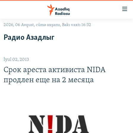
Keçid
linkləri
Əsas
2026, 06 Avqust, cümə axşamı, Bakı vaxtı 16:32
məzmuna
GÜNDƏM
Радио Азадлыг
qayıt
#İZAHLA
Əsas
KORRUPSIOMETR
naviqasiyaya
İyul 02, 2013
qayıt
#ƏSLINDƏ
Axtarışa
Срок ареста активиста NIDA
FƏRQƏ BAX
keç
продлен еще на 2 месяца
QANUNI DOĞRU
ARAŞDIRMA
MULTIMEDIA
RADIO ARXIV
VIDEO
HAQQIMIZDA
FOTOQALEREYA
OXU ZALI