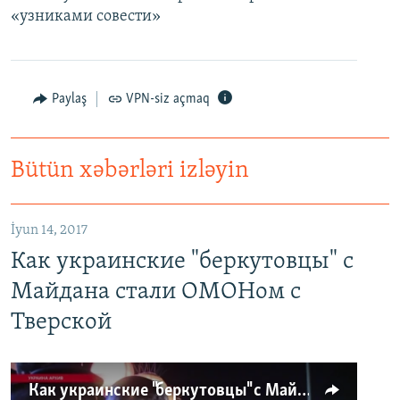
«узниками совести»
Paylaş
VPN-siz açmaq
Bütün xəbərləri izləyin
İyun 14, 2017
Как украинские "беркутовцы" с
Майдана стали ОМОНом с
Тверской
Как украинские "беркутовцы" с Майдана стали ОМОНом с Тверской