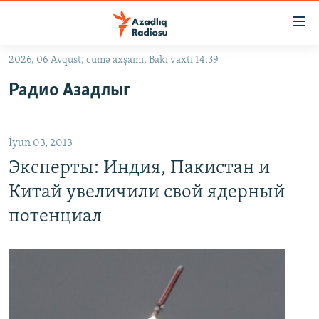
Keçid
linkləri
Əsas
2026, 06 Avqust, cümə axşamı, Bakı vaxtı 14:39
məzmuna
GÜNDƏM
Радио Азадлыг
qayıt
#İZAHLA
Əsas
KORRUPSIOMETR
naviqasiyaya
İyun 03, 2013
qayıt
#ƏSLINDƏ
Axtarışa
Эксперты: Индия, Пакистан и
FƏRQƏ BAX
keç
Китай увеличили свой ядерный
QANUNI DOĞRU
потенциал
ARAŞDIRMA
MULTIMEDIA
RADIO ARXIV
VIDEO
HAQQIMIZDA
FOTOQALEREYA
OXU ZALI