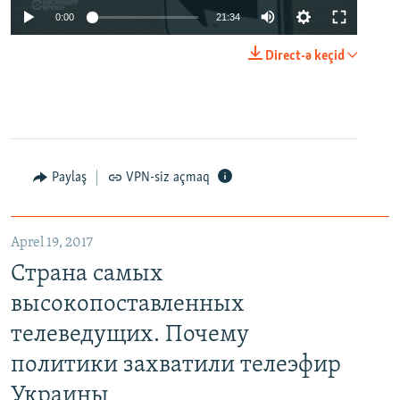
0:00
21:34
Direct-ə keçid
Paylaş
VPN-siz açmaq
Aprel 19, 2017
Страна самых
высокопоставленных
телеведущих. Почему
политики захватили телеэфир
Украины