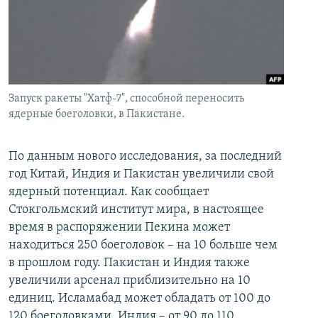
İNFOQRAFIKA
AZƏRBAYCAN ƏDƏBIYYATI KITABXANASI
MISSIYAMIZ
BIZI IZLƏ
KARIKATURA
İSLAM VƏ DEMOKRATIYA
PEŞƏ ETIKASI VƏ JURNALISTIKA STANDARTLARIMIZ
İZ - MƏDƏNIYYƏT PROQRAMI
MATERIALLARIMIZDAN ISTIFADƏ
AZADLIQRADIOSU MOBIL TELEFONUNUZDA
RFE/RL-in bütün saytları
Запуск ракеты "Хатф-7", способной переносить
ядерные боеголовки, в Пакистане.
BIZIMLƏ ƏLAQƏ
XƏBƏR BÜLLETENLƏRIMIZ
По данным нового исследования, за последний
год Китай, Индия и Пакистан увеличили свой
ядерный потенциал. Как сообщает
Стокгольмский институт мира, в настоящее
время в распоряжении Пекина может
находиться 250 боеголовок – на 10 больше чем
в прошлом году. Пакистан и Индия также
увеличили арсенал приблизительно на 10
единиц. Исламабад может обладать от 100 до
120 боеголовками, Индия – от 90 до 110.