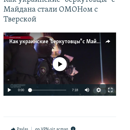
Майдана стали ОМОНом с
Тверской
Как украинские "беркутовцы" с Майдана стали ОМОНом с Тверской
No media source currently available
0:00
7:18
Paylaş
VPN-siz açmaq