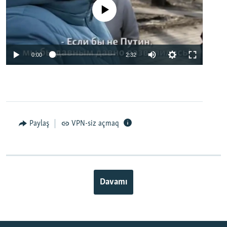
No media source currently available
0:00
2:32
Paylaş
VPN-siz açmaq
Davamı