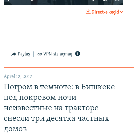
Direct-ə keçid
Paylaş
VPN-siz açmaq
Aprel 12, 2017
Погром в темноте: в Бишкеке
под покровом ночи
неизвестные на тракторе
снесли три десятка частных
домов