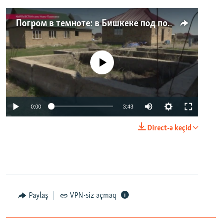
Погром в темноте: в Бишкеке под покровом ночи неизвестные на тракторе снесли три десятка частных домов
No media source currently available
0:00
3:43
Direct-ə keçid
Paylaş
VPN-siz açmaq