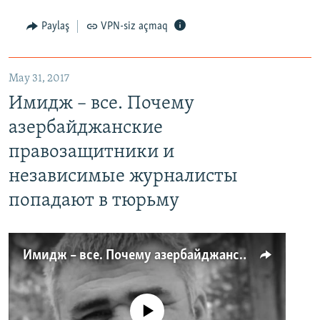
Paylaş
VPN-siz açmaq
May 31, 2017
Имидж – все. Почему
азербайджанские
правозащитники и
независимые журналисты
попадают в тюрьму
Имидж – все. Почему азербайджанские правозащитники и независимые журналисты попадают в тюрьму
No media source currently available