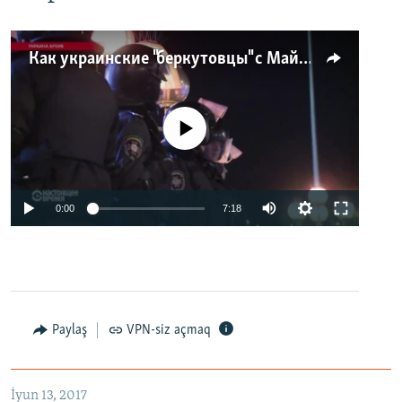
Как украинские "беркутовцы" с Майдана стали ОМОНом с Тверской
No media source currently available
0:00
7:18
Paylaş
VPN-siz açmaq
İyun 13, 2017