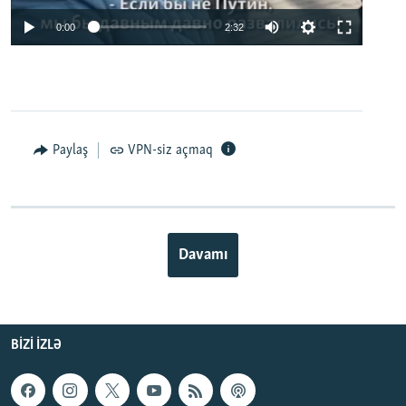
0:00
2:32
Paylaş
VPN-siz açmaq
Davamı
BIZI IZLƏ