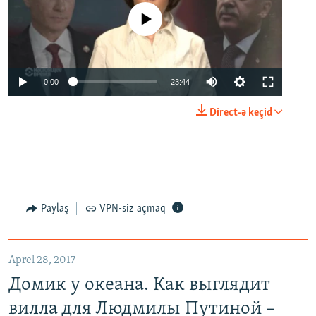
No media source currently available
0:00
23:44
Direct-ə keçid
Paylaş
VPN-siz açmaq
Aprel 28, 2017
Домик у океана. Как выглядит
вилла для Людмилы Путиной –