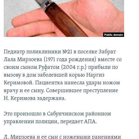
İNFOQRAFIKA
AZƏRBAYCAN ƏDƏBIYYATI KITABXANASI
MISSIYAMIZ
BIZI IZLƏ
KARIKATURA
İSLAM VƏ DEMOKRATIYA
PEŞƏ ETIKASI VƏ JURNALISTIKA STANDARTLARIMIZ
İZ - MƏDƏNIYYƏT PROQRAMI
MATERIALLARIMIZDAN ISTIFADƏ
AZADLIQRADIOSU MOBIL TELEFONUNUZDA
RFE/RL-in bütün saytları
BIZIMLƏ ƏLAQƏ
Педиатр поликлиники №21 в поселке Забрат
Лала Мирзоева (1971 года рождения) вместе со
XƏBƏR BÜLLETENLƏRIMIZ
своим сыном Руфатом (2004 г.р.) прибыли по
вызову в дом заболевшей корью Наргиз
Керимовой. Пациентка нанесла удары ножом
врачу и ее сыну. Совершившее преступление
Н. Керимова задержана.
Это произошло в Сабунчинском районном
управлении полиции, передает АПА.
Л. Мирзоева и ее сын с ножевыми ранениями