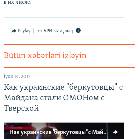
в их числе.
Paylaş
VPN-siz açmaq
Bütün xəbərləri izləyin
İyun 14, 2017
Как украинские "беркутовцы" с
Майдана стали ОМОНом с
Тверской
Как украинские "беркутовцы" с Майдана стали ОМОНом с Тверской