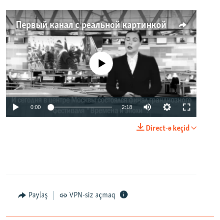
Первый канал с реальной картинкой
No media source currently available
0:00
2:18
Direct-ə keçid
Paylaş
VPN-siz açmaq