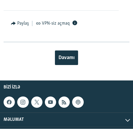
Paylaş
VPN-siz açmaq
Davamı
BIZI IZLƏ
MƏLUMAT