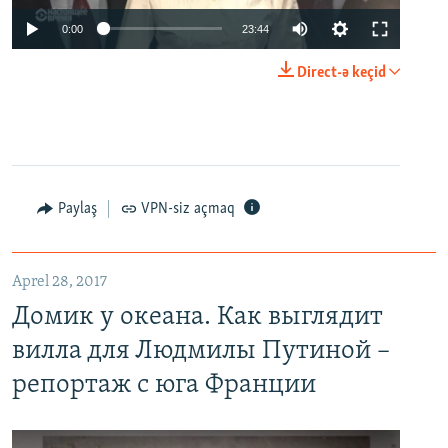
0:00
23:44
Direct-ə keçid
Paylaş
VPN-siz açmaq
Aprel 28, 2017
Домик у океана. Как выглядит
вилла для Людмилы Путиной –
репортаж с юга Франции