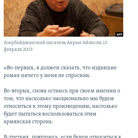
İNFOQRAFIKA
AZƏRBAYCAN ƏDƏBIYYATI KITABXANASI
MISSIYAMIZ
BIZI IZLƏ
KARIKATURA
İSLAM VƏ DEMOKRATIYA
PEŞƏ ETIKASI VƏ JURNALISTIKA STANDARTLARIMIZ
İZ - MƏDƏNIYYƏT PROQRAMI
MATERIALLARIMIZDAN ISTIFADƏ
AZADLIQRADIOSU MOBIL TELEFONUNUZDA
RFE/RL-in bütün saytları
Азербайджанский писатель Акрам Айлисли,13
февраля 2013
BIZIMLƏ ƏLAQƏ
XƏBƏR BÜLLETENLƏRIMIZ
«Во-первых, я должен сказать, что издавшие
роман ничего у меня не спросили.
Во-вторых, снова остаюсь при своем мнении о
том, что насколько эмоционально мы будем
относиться к этому произведению, настолько
будет пытаться воспользоваться этим
армянская сторона.
В-третьих, повторюсь, если будем относиться к