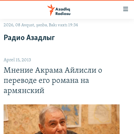
Keçid
linkləri
Əsas
2026, 08 Avqust, şənbə, Bakı vaxtı 19:34
məzmuna
GÜNDƏM
Радио Азадлыг
qayıt
#İZAHLA
Əsas
KORRUPSIOMETR
naviqasiyaya
Aprel 15, 2013
qayıt
#ƏSLINDƏ
Axtarışa
Мнение Акрама Айлисли о
FƏRQƏ BAX
keç
переводе его романа на
QANUNI DOĞRU
армянский
ARAŞDIRMA
MULTIMEDIA
RADIO ARXIV
VIDEO
HAQQIMIZDA
FOTOQALEREYA
OXU ZALI