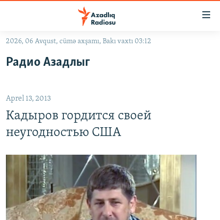
Keçid
linkləri
Əsas
2026, 06 Avqust, cümə axşamı, Bakı vaxtı 03:12
məzmuna
GÜNDƏM
Радио Азадлыг
qayıt
#İZAHLA
Əsas
KORRUPSIOMETR
naviqasiyaya
Aprel 13, 2013
qayıt
#ƏSLINDƏ
Axtarışa
Кадыров гордится своей
FƏRQƏ BAX
keç
неугодностью США
QANUNI DOĞRU
ARAŞDIRMA
MULTIMEDIA
RADIO ARXIV
VIDEO
HAQQIMIZDA
FOTOQALEREYA
OXU ZALI