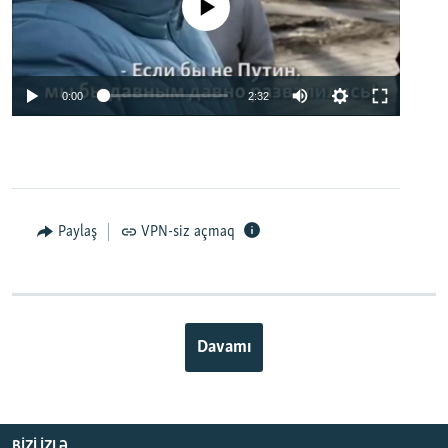
No media source currently available
0:00
2:32
Paylaş
VPN-siz açmaq
Davamı
BIZI IZLƏ