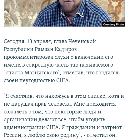
İNFOQRAFIKA
AZƏRBAYCAN ƏDƏBIYYATI KITABXANASI
MISSIYAMIZ
BIZI IZLƏ
KARIKATURA
İSLAM VƏ DEMOKRATIYA
PEŞƏ ETIKASI VƏ JURNALISTIKA STANDARTLARIMIZ
İZ - MƏDƏNIYYƏT PROQRAMI
MATERIALLARIMIZDAN ISTIFADƏ
AZADLIQRADIOSU MOBIL TELEFONUNUZDA
RFE/RL-in bütün saytları
Сегодня, 13 апреля, глава Чеченской
Республики Рамзан Кадыров
BIZIMLƏ ƏLAQƏ
прокомментировал слухи о включении его
XƏBƏR BÜLLETENLƏRIMIZ
имени в секретную часть так называемого
"списка Магнитского", отметив, что гордится
своей неугодностью США.
"Я счастлив, что нахожусь в этом списке, хотя и
не нарушал прав человека. Мне приходится
сожалеть о том, что некоторые люди и
организации делают все, чтобы угодить
администрации США. Я гражданин и патриот
России, я люблю свою родину", - отметил он.