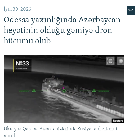
İyul 30, 2026
Odessa yaxınlığında Azərbaycan
heyətinin olduğu gəmiyə dron
hücumu olub
Ukrayna Qara və Azov dənizlərində Rusiya tankerlərini
vurub