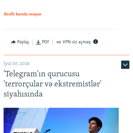
Ətraflı burada oxuyun
Paylaş
PDF
VPN-siz açmaq
İyul 30, 2026
'Telegram'ın qurucusu
'terrorçular və ekstremistlər'
siyahısında