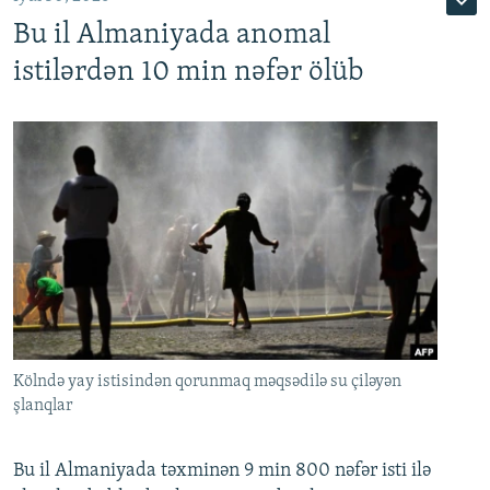
Bu il Almaniyada anomal
istilərdən 10 min nəfər ölüb
Kölndə yay istisindən qorunmaq məqsədilə su çiləyən
şlanqlar
Bu il Almaniyada təxminən 9 min 800 nəfər isti ilə