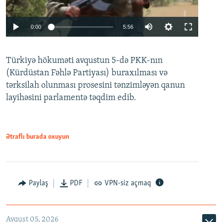
Auto
0:00
5:56
240p
Türkiyə hökuməti avqustun 5-də PKK-nın
360p
(Kürdüstan Fəhlə Partiyası) buraxılması və
480p
Auto
240p
360p
480p
tərksilah olunması prosesini tənzimləyən qanun
720p
layihəsini parlamentə təqdim edib.
720p
1080p
1080p
Ətraflı burada oxuyun
Paylaş
PDF
VPN-siz açmaq
Avqust 05, 2026