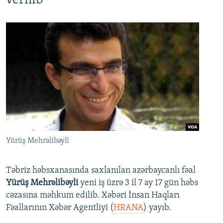
verilib
Yürüş Mehrəlibəyli
Təbriz həbsxanasında saxlanılan azərbaycanlı fəal
Yürüş Mehrəlibəyli
yeni iş üzrə 3 il 7 ay 17 gün həbs
cəzasına məhkum edilib. Xəbəri İnsan Haqları
Fəallarının Xəbər Agentliyi (
HRANA
) yayıb.