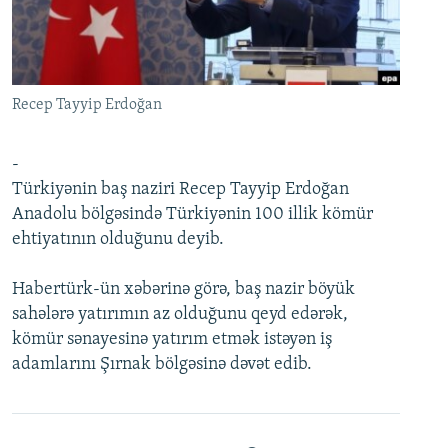
İNFOQRAFIKA
AZƏRBAYCAN ƏDƏBIYYATI KITABXANASI
MISSIYAMIZ
BIZI IZLƏ
KARIKATURA
İSLAM VƏ DEMOKRATIYA
PEŞƏ ETIKASI VƏ JURNALISTIKA STANDARTLARIMIZ
İZ - MƏDƏNIYYƏT PROQRAMI
MATERIALLARIMIZDAN ISTIFADƏ
Recep Tayyip Erdoğan
AZADLIQRADIOSU MOBIL TELEFONUNUZDA
RFE/RL-in bütün saytları
BIZIMLƏ ƏLAQƏ
-
Türkiyənin baş naziri Recep Tayyip Erdoğan
XƏBƏR BÜLLETENLƏRIMIZ
Anadolu bölgəsində Türkiyənin 100 illik kömür
ehtiyatının olduğunu deyib.
Habertürk-ün xəbərinə görə, baş nazir böyük
sahələrə yatırımın az olduğunu qeyd edərək,
kömür sənayesinə yatırım etmək istəyən iş
adamlarını Şırnak bölgəsinə dəvət edib.