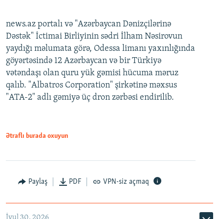
news.az portalı və "Azərbaycan Dənizçilərinə
Dəstək" İctimai Birliyinin sədri İlham Nəsirovun
yaydığı məlumata görə, Odessa limanı yaxınlığında
göyərtəsində 12 Azərbaycan və bir Türkiyə
vətəndaşı olan quru yük gəmisi hücuma məruz
qalıb. "Albatros Corporation" şirkətinə məxsus
"ATA-2" adlı gəmiyə üç dron zərbəsi endirilib.
Ətraflı burada oxuyun
Paylaş
PDF
VPN-siz açmaq
İyul 30, 2026