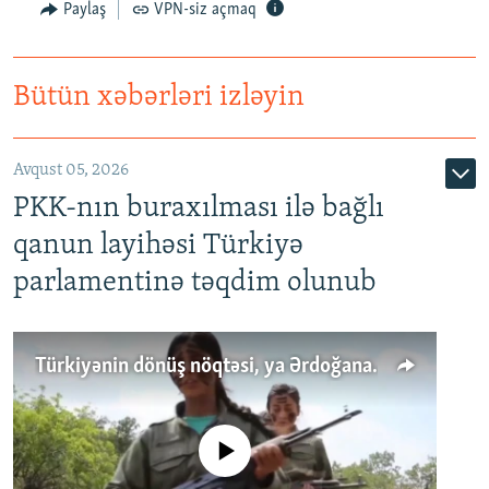
Paylaş
VPN-siz açmaq
Bütün xəbərləri izləyin
Avqust 05, 2026
PKK-nın buraxılması ilə bağlı
qanun layihəsi Türkiyə
parlamentinə təqdim olunub
Türkiyənin dönüş nöqtəsi, ya Ərdoğana üçüncü şans: PKK ilə qəfil barışıq nə deməkdir?
No media source currently available