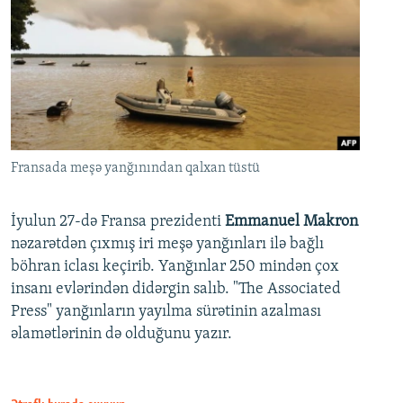
Fransada meşə yanğınından qalxan tüstü
İyulun 27-də Fransa prezidenti
Emmanuel Makron
nəzarətdən çıxmış iri meşə yanğınları ilə bağlı
böhran iclası keçirib. Yanğınlar 250 mindən çox
insanı evlərindən didərgin salıb. "The Associated
Press" yanğınların yayılma sürətinin azalması
əlamətlərinin də olduğunu yazır.