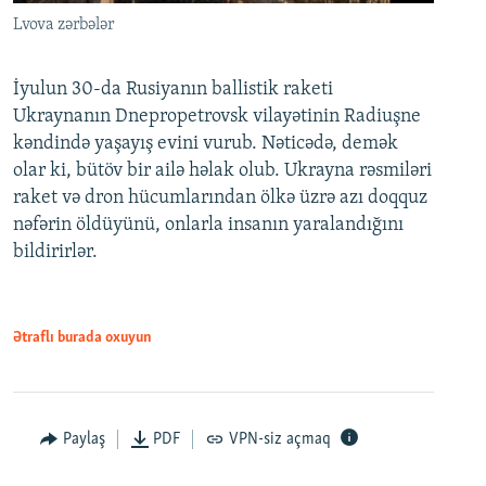
Lvova zərbələr
İyulun 30-da Rusiyanın ballistik raketi
Ukraynanın Dnepropetrovsk vilayətinin Radiuşne
kəndində yaşayış evini vurub. Nəticədə, demək
olar ki, bütöv bir ailə həlak olub. Ukrayna rəsmiləri
raket və dron hücumlarından ölkə üzrə azı doqquz
nəfərin öldüyünü, onlarla insanın yaralandığını
bildirirlər.
Ətraflı burada oxuyun
Paylaş
PDF
VPN-siz açmaq