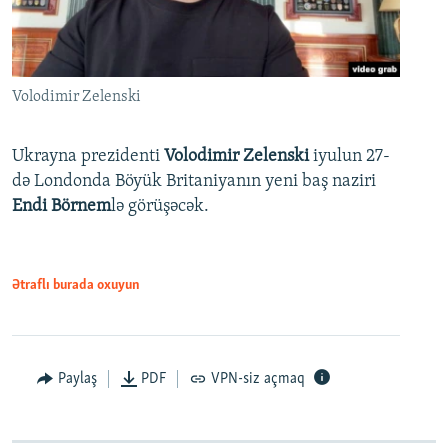
Volodimir Zelenski
Ukrayna prezidenti
Volodimir Zelenski
iyulun 27-
də Londonda Böyük Britaniyanın yeni baş naziri
Endi Börnem
lə görüşəcək.
Ətraflı burada oxuyun
Paylaş
PDF
VPN-siz açmaq