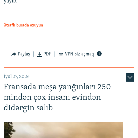
yayıb.
Ətraflı burada oxuyun
Paylaş
PDF
VPN-siz açmaq
İyul 27, 2026
Fransada meşə yanğınları 250
mindən çox insanı evindən
didərgin salıb