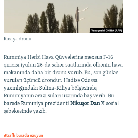
Rusiya dronu
Rumıniya Hərbi Hava Qüvvələrinə məxsus F-16
qırıcısı iyulun 26-da səhər saatlarında ölkənin hava
məkanında daha bir dronu vurub. Bu, son günlər
vurulan üçüncü drondur. Hadisə Odessa
yaxınlığındakı Sulina-Kiliya bölgəsində,
Rumıniyanın ərazi suları üzərində baş verib. Bu
barədə Rumıniya prezidenti
Nikuşor Dan
X sosial
şəbəkəsində yazıb.
Ətraflı burada oxuyun