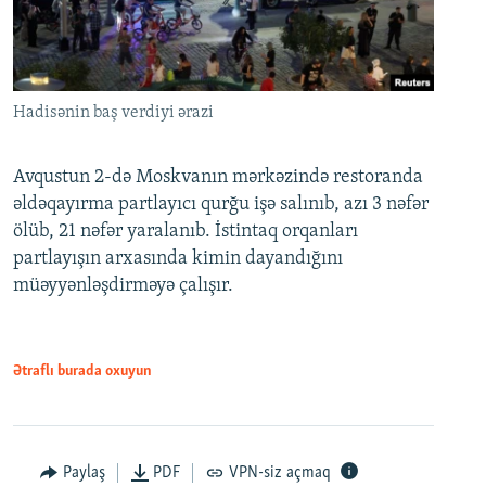
Hadisənin baş verdiyi ərazi
Avqustun 2-də Moskvanın mərkəzində restoranda
əldəqayırma partlayıcı qurğu işə salınıb, azı 3 nəfər
ölüb, 21 nəfər yaralanıb. İstintaq orqanları
partlayışın arxasında kimin dayandığını
müəyyənləşdirməyə çalışır.
Ətraflı burada oxuyun
Paylaş
PDF
VPN-siz açmaq