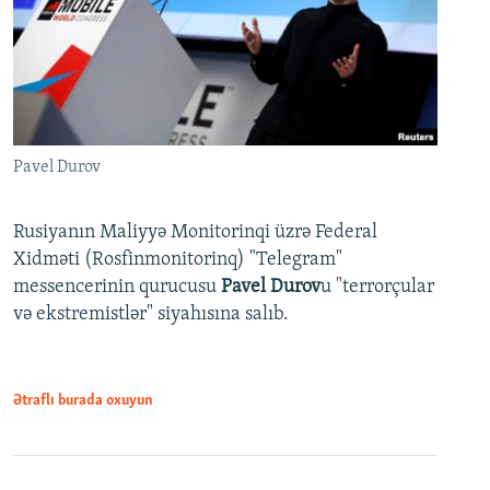
Pavel Durov
Rusiyanın Maliyyə Monitorinqi üzrə Federal
Xidməti (Rosfinmonitorinq) "Telegram"
messencerinin qurucusu
Pavel Durov
u "terrorçular
və ekstremistlər" siyahısına salıb.
Ətraflı burada oxuyun