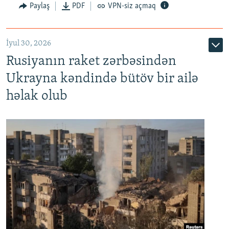
Paylaş
PDF
VPN-siz açmaq
İyul 30, 2026
Rusiyanın raket zərbəsindən
Ukrayna kəndində bütöv bir ailə
həlak olub