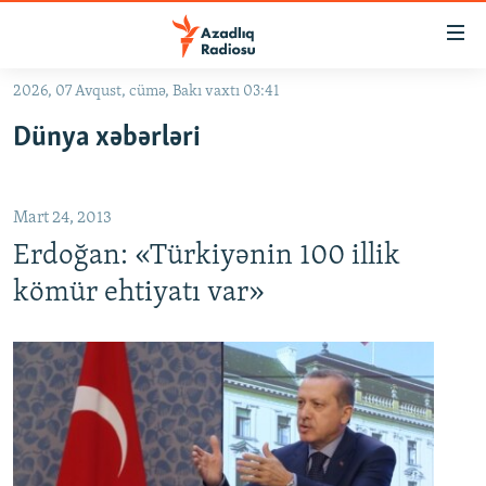
Keçid
linkləri
Əsas
2026, 07 Avqust, cümə, Bakı vaxtı 03:41
məzmuna
GÜNDƏM
Dünya xəbərləri
qayıt
#İZAHLA
Əsas
KORRUPSIOMETR
naviqasiyaya
Mart 24, 2013
qayıt
#ƏSLINDƏ
Axtarışa
Erdoğan: «Türkiyənin 100 illik
FƏRQƏ BAX
keç
kömür ehtiyatı var»
QANUNI DOĞRU
ARAŞDIRMA
MULTIMEDIA
RADIO ARXIV
VIDEO
HAQQIMIZDA
FOTOQALEREYA
OXU ZALI