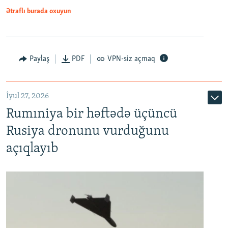
Ətraflı burada oxuyun
Paylaş
PDF
VPN-siz açmaq
İyul 27, 2026
Rumıniya bir həftədə üçüncü
Rusiya dronunu vurduğunu
açıqlayıb