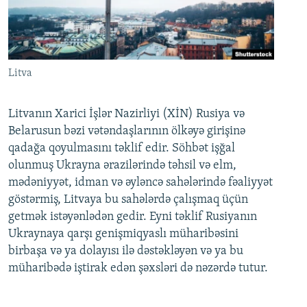
Litva
Litvanın Xarici İşlər Nazirliyi (XİN) Rusiya və
Belarusun bəzi vətəndaşlarının ölkəyə girişinə
qadağa qoyulmasını təklif edir. Söhbət işğal
olunmuş Ukrayna ərazilərində təhsil və elm,
mədəniyyət, idman və əyləncə sahələrində fəaliyyət
göstərmiş, Litvaya bu sahələrdə çalışmaq üçün
getmək istəyənlədən gedir. Eyni təklif Rusiyanın
Ukraynaya qarşı genişmiqyaslı müharibəsini
birbaşa və ya dolayısı ilə dəstəkləyən və ya bu
müharibədə iştirak edən şəxsləri də nəzərdə tutur.