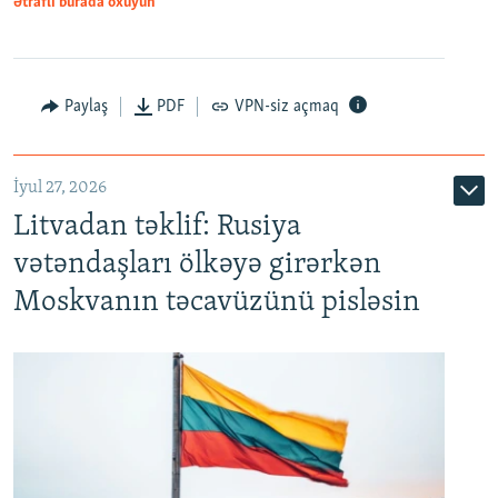
Ətraflı burada oxuyun
Paylaş
PDF
VPN-siz açmaq
İyul 27, 2026
Litvadan təklif: Rusiya
vətəndaşları ölkəyə girərkən
Moskvanın təcavüzünü pisləsin