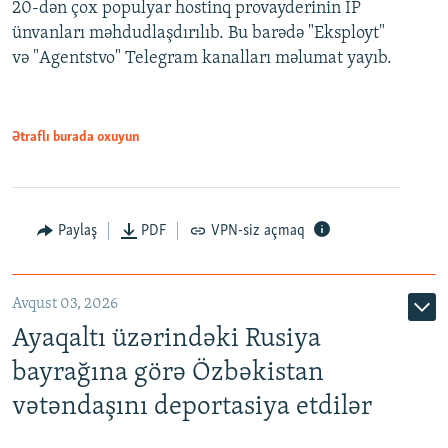
20-dən çox populyar hostinq provayderinin IP
ünvanları məhdudlaşdırılıb. Bu barədə "Eksployt"
və "Agentstvo" Telegram kanalları məlumat yayıb.
Ətraflı burada oxuyun
Paylaş
PDF
VPN-siz açmaq
Avqust 03, 2026
Ayaqaltı üzərindəki Rusiya
bayrağına görə Özbəkistan
vətəndaşını deportasiya etdilər