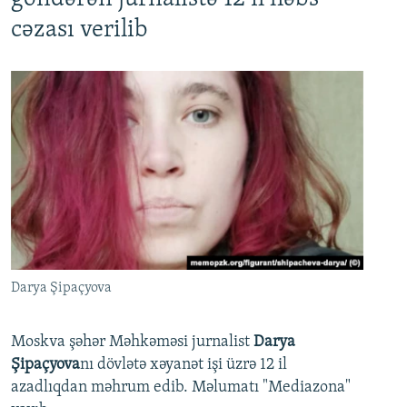
cəzası verilib
Darya Şipaçyova
Moskva şəhər Məhkəməsi jurnalist
Darya
Şipaçyova
nı dövlətə xəyanət işi üzrə 12 il
azadlıqdan məhrum edib. Məlumatı "Mediazona"