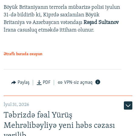
Böyük Britaniyanın terrorla mübarizə polisi iyulun
31-də bildirib ki, Kiprdə saxlanılan Böyük
Britaniya və Azərbaycan vətəndaşı
Rəşad Sultanov
İrana casusluq etməkdə ittiham olunur.
Ətraflı burada oxuyun
Paylaş
PDF
VPN-siz açmaq
İyul 31, 2026
Təbrizdə fəal Yürüş
Mehrəlibəyliyə yeni həbs cəzası