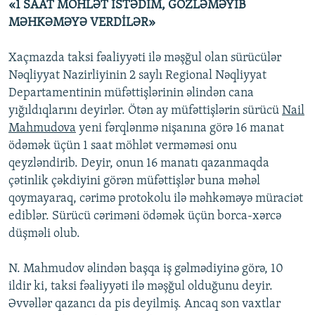
«1 SAAT MÖHLƏT İSTƏDİM, GÖZLƏMƏYİB
MƏHKƏMƏYƏ VERDİLƏR»
Xaçmazda taksi fəaliyyəti ilə məşğul olan sürücülər
Nəqliyyat Nazirliyinin 2 saylı Regional Nəqliyyat
Departamentinin müfəttişlərinin əlindən cana
yığıldıqlarını deyirlər. Ötən ay müfəttişlərin sürücü
Nail
Mahmudova
yeni fərqlənmə nişanına görə 16 manat
ödəmək üçün 1 saat möhlət verməməsi onu
qeyzləndirib. Deyir, onun 16 manatı qazanmaqda
çətinlik çəkdiyini görən müfəttişlər buna məhəl
qoymayaraq, cərimə protokolu ilə məhkəməyə müraciət
ediblər. Sürücü cəriməni ödəmək üçün borca-xərcə
düşməli olub.
N. Mahmudov əlindən başqa iş gəlmədiyinə görə, 10
ildir ki, taksi fəaliyyəti ilə məşğul olduğunu deyir.
Əvvəllər qazancı da pis deyilmiş. Ancaq son vaxtlar