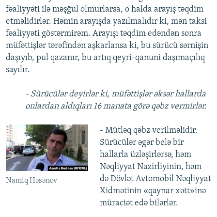
fəaliyyəti ilə məşğul olmurlarsa, o halda arayış təqdim
etməlidirlər. Həmin arayışda yazılmalıdır ki, mən taksi
fəaliyyəti göstərmirəm. Arayışı təqdim edəndən sonra
müfəttişlər tərəfindən aşkarlansa ki, bu sürücü sərnişin
daşıyıb, pul qazanır, bu artıq qeyri-qanuni daşımaçılıq
sayılır.
- Sürücülər deyirlər ki, müfəttişlər əksər hallarda
onlardan aldıqları 16 manata görə qəbz vermirlər.
- Mütləq qəbz verilməlidir.
Sürücülər əgər belə bir
hallarla üzləşirlərsə, həm
Nəqliyyat Nazirliyinin, həm
də Dövlət Avtomobil Nəqliyyat
Namiq Həsənov
Xidmətinin «qaynar xətt»inə
müraciət edə bilərlər.