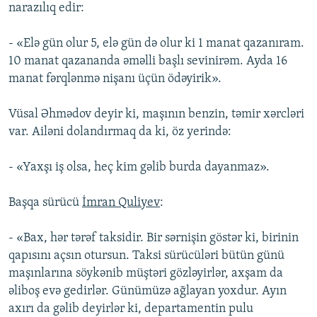
narazılıq edir:
- «Elə gün olur 5, elə gün də olur ki 1 manat qazanıram.
10 manat qazananda əməlli başlı sevinirəm. Ayda 16
manat fərqlənmə nişanı üçün ödəyirik».
Vüsal Əhmədov deyir ki, maşının benzin, təmir xərcləri
var. Ailəni dolandırmaq da ki, öz yerində:
- «Yaxşı iş olsa, heç kim gəlib burda dayanmaz».
Başqa sürücü
İmran Quliyev
:
- «Bax, hər tərəf taksidir. Bir sərnişin göstər ki, birinin
qapısını açsın otursun. Taksi sürücüləri bütün günü
maşınlarına söykənib müştəri gözləyirlər, axşam da
əliboş evə gedirlər. Günümüzə ağlayan yoxdur. Ayın
axırı da gəlib deyirlər ki, departamentin pulu