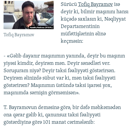
Sürücü
Tofiq Bayramov
isə
deyir ki, bilmir maşınını hansı
küçədə saxlasın ki, Nəqliyyat
Departamentinin
müfəttişlərinin əlinə
Tofiq Bayramov
keçməsin:
- «Gəlib dayanır maşınımın yanında, deyir bu maşının
yiyəsi kimdir, deyirəm mən. Deyir sənədləri ver.
Soruşuram niyə? Deyir taksi fəaliyyəti göstərirsən.
Deyirəm əlinizdə sübut var ki, mən taksi fəaliyyəti
göstərirəm? Maşınımın üstündə taksi işarəsi yox,
maşınımda sərnişin görməmisən».
T. Bayramovun deməsinə görə, bir dəfə məhkəmədən
ona qərar gəlib ki, qanunsuz taksi fəaliyyəti
göstərdiyinə görə 101 manat cərimələnib: