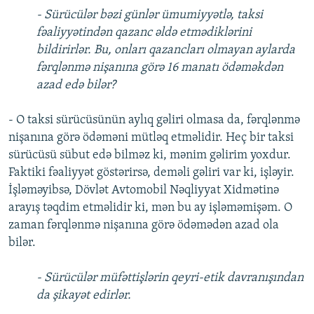
- Sürücülər bəzi günlər ümumiyyətlə, taksi
fəaliyyətindən qazanc əldə etmədiklərini
bildirirlər. Bu, onları qazancları olmayan aylarda
fərqlənmə nişanına görə 16 manatı ödəməkdən
azad edə bilər?
- O taksi sürücüsünün aylıq gəliri olmasa da, fərqlənmə
nişanına görə ödəməni mütləq etməlidir. Heç bir taksi
sürücüsü sübut edə bilməz ki, mənim gəlirim yoxdur.
Faktiki fəaliyyət göstərirsə, deməli gəliri var ki, işləyir.
İşləməyibsə, Dövlət Avtomobil Nəqliyyat Xidmətinə
arayış təqdim etməlidir ki, mən bu ay işləməmişəm. O
zaman fərqlənmə nişanına görə ödəmədən azad ola
bilər.
- Sürücülər müfəttişlərin qeyri-etik davranışından
da şikayət edirlər.