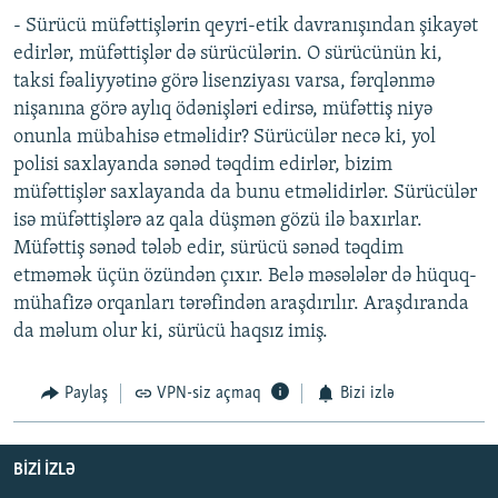
- Sürücü müfəttişlərin qeyri-etik davranışından şikayət
edirlər, müfəttişlər də sürücülərin. O sürücünün ki,
taksi fəaliyyətinə görə lisenziyası varsa, fərqlənmə
nişanına görə aylıq ödənişləri edirsə, müfəttiş niyə
onunla mübahisə etməlidir? Sürücülər necə ki, yol
polisi saxlayanda sənəd təqdim edirlər, bizim
müfəttişlər saxlayanda da bunu etməlidirlər. Sürücülər
isə müfəttişlərə az qala düşmən gözü ilə baxırlar.
Müfəttiş sənəd tələb edir, sürücü sənəd təqdim
etməmək üçün özündən çıxır. Belə məsələlər də hüquq-
mühafizə orqanları tərəfindən araşdırılır. Araşdıranda
da məlum olur ki, sürücü haqsız imiş.
Paylaş
VPN-siz açmaq
Bizi izlə
BIZI IZLƏ