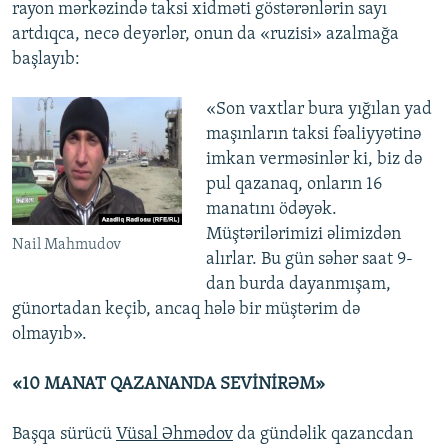
rayon mərkəzində taksi xidməti göstərənlərin sayı
artdıqca, necə deyərlər, onun da «ruzisi» azalmağa
başlayıb:
«Son vaxtlar bura yığılan yad
maşınların taksi fəaliyyətinə
imkan verməsinlər ki, biz də
pul qazanaq, onların 16
manatını ödəyək.
Müştərilərimizi əlimizdən
Nail Mahmudov
alırlar. Bu gün səhər saat 9-
dan burda dayanmışam,
günortadan keçib, ancaq hələ bir müştərim də
olmayıb».
«10 MANAT QAZANANDA SEVİNİRƏM»
Başqa sürücü
Vüsal Əhmədov
da gündəlik qazancdan