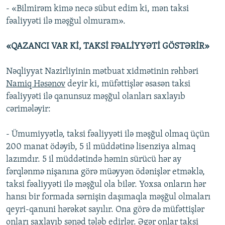
- «Bilmirəm kimə necə sübut edim ki, mən taksi
fəaliyyəti ilə məşğul olmuram».
«QAZANCI VAR Kİ, TAKSİ FƏALİYYƏTİ GÖSTƏRİR»
Nəqliyyat Nazirliyinin mətbuat xidmətinin rəhbəri
Namiq Həsənov
deyir ki, müfəttişlər əsasən taksi
fəaliyyəti ilə qanunsuz məşğul olanları saxlayıb
cərimələyir:
- Ümumiyyətlə, taksi fəaliyyəti ilə məşğul olmaq üçün
200 manat ödəyib, 5 il müddətinə lisenziya almaq
lazımdır. 5 il müddətində həmin sürücü hər ay
fərqlənmə nişanına görə müəyyən ödənişlər etməklə,
taksi fəaliyyəti ilə məşğul ola bilər. Yoxsa onların hər
hansı bir formada sərnişin daşımaqla məşğul olmaları
qeyri-qanuni hərəkət sayılır. Ona görə də müfəttişlər
onları saxlayıb sənəd tələb edirlər. Əgər onlar taksi