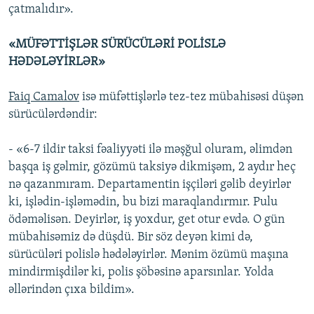
çatmalıdır».
«MÜFƏTTİŞLƏR SÜRÜCÜLƏRİ POLİSLƏ
HƏDƏLƏYİRLƏR»
Faiq Camalov
isə müfəttişlərlə tez-tez mübahisəsi düşən
sürücülərdəndir:
- «6-7 ildir taksi fəaliyyəti ilə məşğul oluram, əlimdən
başqa iş gəlmir, gözümü taksiyə dikmişəm, 2 aydır heç
nə qazanmıram. Departamentin işçiləri gəlib deyirlər
ki, işlədin-işləmədin, bu bizi maraqlandırmır. Pulu
ödəməlisən. Deyirlər, iş yoxdur, get otur evdə. O gün
mübahisəmiz də düşdü. Bir söz deyən kimi də,
sürücüləri polislə hədələyirlər. Mənim özümü maşına
mindirmişdilər ki, polis şöbəsinə aparsınlar. Yolda
əllərindən çıxa bildim».