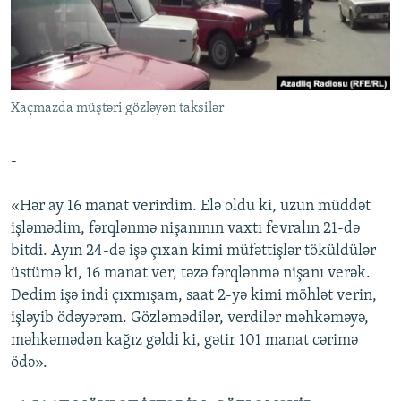
İNFOQRAFIKA
AZƏRBAYCAN ƏDƏBIYYATI KITABXANASI
MISSIYAMIZ
BIZI IZLƏ
KARIKATURA
İSLAM VƏ DEMOKRATIYA
PEŞƏ ETIKASI VƏ JURNALISTIKA STANDARTLARIMIZ
İZ - MƏDƏNIYYƏT PROQRAMI
MATERIALLARIMIZDAN ISTIFADƏ
Xaçmazda müştəri gözləyən taksilər
AZADLIQRADIOSU MOBIL TELEFONUNUZDA
RFE/RL-in bütün saytları
BIZIMLƏ ƏLAQƏ
-
XƏBƏR BÜLLETENLƏRIMIZ
«Hər ay 16 manat verirdim. Elə oldu ki, uzun müddət
işləmədim, fərqlənmə nişanının vaxtı fevralın 21-də
bitdi. Ayın 24-də işə çıxan kimi müfəttişlər töküldülər
üstümə ki, 16 manat ver, təzə fərqlənmə nişanı verək.
Dedim işə indi çıxmışam, saat 2-yə kimi möhlət verin,
işləyib ödəyərəm. Gözləmədilər, verdilər məhkəməyə,
məhkəmədən kağız gəldi ki, gətir 101 manat cərimə
ödə».