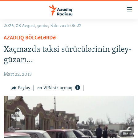
Keçid
linkləri
Əsas
2026, 08 Avqust, şənbə, Bakı vaxtı 05:22
məzmuna
GÜNDƏM
AZADLIQ BÖLGƏLƏRDƏ
qayıt
#İZAHLA
Əsas
Xaçmazda taksi sürücülərinin giley-
KORRUPSIOMETR
naviqasiyaya
güzarı...
qayıt
#ƏSLINDƏ
Axtarışa
Mart 22, 2013
FƏRQƏ BAX
keç
QANUNI DOĞRU
Paylaş
VPN-siz açmaq
ARAŞDIRMA
MULTIMEDIA
RADIO ARXIV
VIDEO
HAQQIMIZDA
FOTOQALEREYA
OXU ZALI