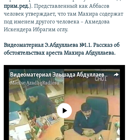
прим.ред.
). Представленный как Аббасов
человек утверждает, что там Махира содержат
под именем другого человека – Ахмедова
Искендера Ибрагим оглу.
Видеоматериал Э.Абдуллаева №1.1. Рассказ об
обстоятельствах ареста Махира Абдуллаева.
Видеоматериал Эльшада Абдуллаева №1.1 Как был арестован Махир Абдуллаев
Mənbə:
AzadlıqRadiosu
No media source currently available