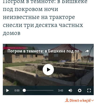
Погром в темноте: в Бишкеке
под покровом ночи
неизвестные на тракторе
снесли три десятка частных
домов
Погром в темноте: в Бишкеке под покровом ночи неизвестные на тракторе снесли три десятка частных домов
No media source currently available
0:00
3:43
Direct-ə keçid