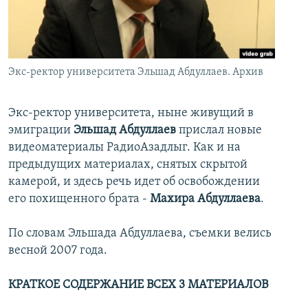
İNFOQRAFIKA
AZƏRBAYCAN ƏDƏBIYYATI KITABXANASI
MISSIYAMIZ
BIZI IZLƏ
KARIKATURA
İSLAM VƏ DEMOKRATIYA
PEŞƏ ETIKASI VƏ JURNALISTIKA STANDARTLARIMIZ
İZ - MƏDƏNIYYƏT PROQRAMI
MATERIALLARIMIZDAN ISTIFADƏ
Экс-ректор университета Эльшад Абдуллаев. Архив
AZADLIQRADIOSU MOBIL TELEFONUNUZDA
RFE/RL-in bütün saytları
BIZIMLƏ ƏLAQƏ
Экс-ректор университета, ныне живущий в
эмиграции
Эльшад Абдуллаев
прислал новые
XƏBƏR BÜLLETENLƏRIMIZ
видеоматериалы РадиоАзадлыг. Как и на
предыдущих материалах, снятых скрытой
камерой, и здесь речь идет об освобождении
его похищенного брата -
Махира Абдуллаева
.
По словам Эльшада Абдуллаева, съемки велись
весной 2007 года.
КРАТКОЕ СОДЕРЖАНИЕ ВСЕХ 3 МАТЕРИАЛОВ