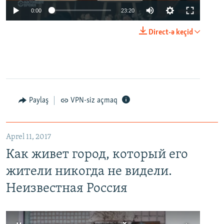
0:00
23:20
Direct-ə keçid
Paylaş
VPN-siz açmaq
Aprel 11, 2017
Как живет город, который его
жители никогда не видели.
Неизвестная Россия