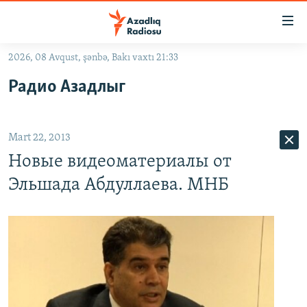
Keçid
linkləri
Əsas
2026, 08 Avqust, şənbə, Bakı vaxtı 21:33
məzmuna
GÜNDƏM
Радио Азадлыг
qayıt
#İZAHLA
Əsas
KORRUPSIOMETR
naviqasiyaya
Mart 22, 2013
qayıt
#ƏSLINDƏ
Axtarışa
Новые видеоматериалы от
FƏRQƏ BAX
keç
Эльшада Абдуллаева. МНБ
QANUNI DOĞRU
ARAŞDIRMA
MULTIMEDIA
RADIO ARXIV
VIDEO
HAQQIMIZDA
FOTOQALEREYA
OXU ZALI