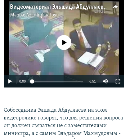
Видеоматериал Эльшада Абдуллаева №1.2 Разговор о человеке по имени Сахиб
Mənbə:
AzadlıqRadiosu
No media source currently available
0:00
6:51
Собеседника Элшада Абдуллаева на этом
видеоролике говорят, что для решения вопроса
он должен связаться не с заместителями
министра, а с самим Эльдаром Махмудовым -