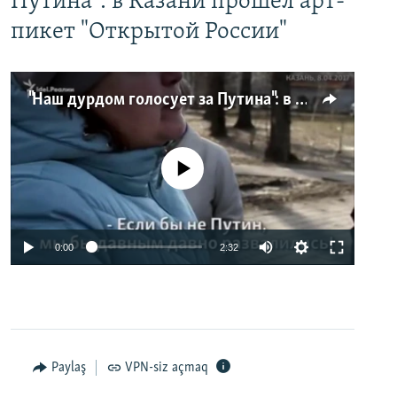
Путина": в Казани прошел арт-
пикет "Открытой России"
"Наш дурдом голосует за Путина": в Казани прошел арт-пикет "Открытой России"
No media source currently available
0:00
2:32
Paylaş
VPN-siz açmaq