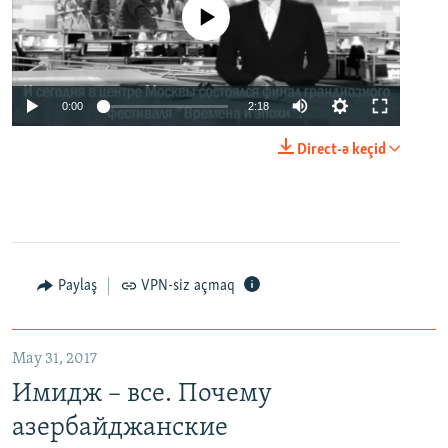
No media source currently available
0:00
2:18
Direct-ə keçid
Paylaş
VPN-siz açmaq
May 31, 2017
Имидж – все. Почему
азербайджанские