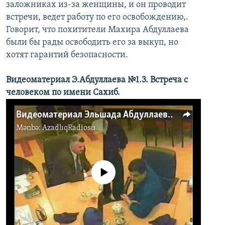
заложниках из-за женщины, и он проводит
встречи, ведет работу по его освобождению,.
Говорит, что похитители Махира Абдуллаева
были бы рады освободить его за выкуп, но
хотят гарантий безопасности.
Видеоматериал Э.Абдуллаева №1.3.
Встреча с
человеком по имени Сахиб.
Видеоматериал Эльшада Абдуллаева №1.3. Встреча с человеком по имени Сахиб
Mənbə:
AzadlıqRadiosu
No media source currently available