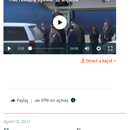
Настоящее Время. 12 апреля
No media source currently available
0:00
24:06
Direct-ə keçid
Paylaş
VPN-siz açmaq
Aprel 12, 2017