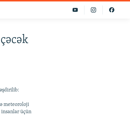
eçəcək
şdirilib:
ə meteoroloji
s insanlar üçün