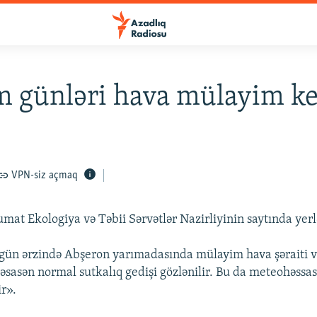
 günləri hava mülayim k
VPN-siz açmaq
mat Ekologiya və Təbii Sərvətlər Nazirliyinin saytında yerlə
gün ərzində Abşeron yarımadasında mülayim hava şəraiti v
 əsasən normal sutkalıq gedişi gözlənilir. Bu da meteohəssa
ir».