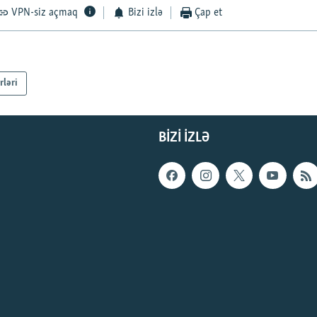
VPN-siz açmaq
Bizi izlə
Çap et
rləri
BIZI IZLƏ