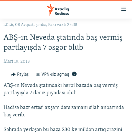
Keçid
linkləri
Əsas
2026, 08 Avqust, şənbə, Bakı vaxtı 23:38
məzmuna
GÜNDƏM
ABŞ-ın Neveda ştatında baş vermiş
qayıt
#İZAHLA
Əsas
partlayışda 7 əsgər ölüb
KORRUPSIOMETR
naviqasiyaya
qayıt
Mart 19, 2013
#ƏSLINDƏ
Axtarışa
FƏRQƏ BAX
Paylaş
VPN-siz açmaq
keç
QANUNI DOĞRU
ABŞ-ın Neveda ştatındakı hərbi bazada baş vermiş
partlayışda 7 dəniz piyadası ölüb.
ARAŞDIRMA
MULTIMEDIA
Hadisə bazr ertəsi axşam dərs zamanı silah anbarında
baş verib.
RADIO ARXIV
VIDEO
HAQQIMIZDA
FOTOQALEREYA
OXU ZALI
Səhrada yerləşən bu baza 230 kv mildən artıq ərazini