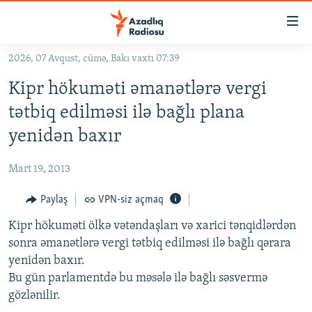
Keçid
linkləri
Əsas
2026, 07 Avqust, cümə, Bakı vaxtı 07:39
məzmuna
GÜNDƏM
Kipr hökuməti əmanətlərə vergi
qayıt
#İZAHLA
Əsas
tətbiq edilməsi ilə bağlı plana
KORRUPSIOMETR
naviqasiyaya
yenidən baxır
qayıt
#ƏSLINDƏ
Axtarışa
Mart 19, 2013
FƏRQƏ BAX
keç
QANUNI DOĞRU
Paylaş
VPN-siz açmaq
ARAŞDIRMA
Kipr hökuməti ölkə vətəndaşları və xarici tənqidlərdən
sonra əmanətlərə vergi tətbiq edilməsi ilə bağlı qərara
MULTIMEDIA
yenidən baxır.
RADIO ARXIV
VIDEO
Bu gün parlamentdə bu məsələ ilə bağlı səsvermə
gözlənilir.
HAQQIMIZDA
FOTOQALEREYA
OXU ZALI