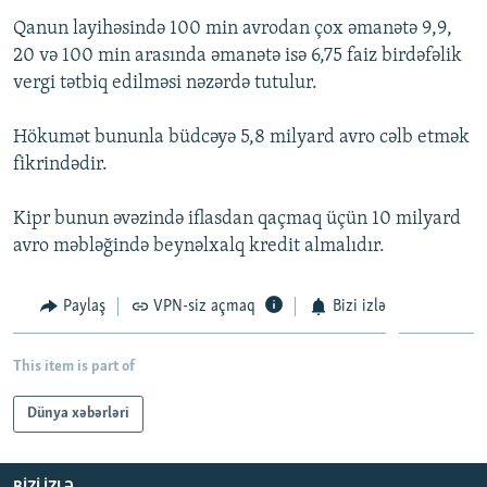
İNFOQRAFIKA
AZƏRBAYCAN ƏDƏBIYYATI KITABXANASI
MISSIYAMIZ
Qanun layihəsində 100 min avrodan çox əmanətə 9,9,
BIZI IZLƏ
20 və 100 min arasında əmanətə isə 6,75 faiz birdəfəlik
KARIKATURA
İSLAM VƏ DEMOKRATIYA
PEŞƏ ETIKASI VƏ JURNALISTIKA STANDARTLARIMIZ
vergi tətbiq edilməsi nəzərdə tutulur.
İZ - MƏDƏNIYYƏT PROQRAMI
MATERIALLARIMIZDAN ISTIFADƏ
Hökumət bununla büdcəyə 5,8 milyard avro cəlb etmək
AZADLIQRADIOSU MOBIL TELEFONUNUZDA
RFE/RL-in bütün saytları
fikrindədir.
BIZIMLƏ ƏLAQƏ
XƏBƏR BÜLLETENLƏRIMIZ
Kipr bunun əvəzində iflasdan qaçmaq üçün 10 milyard
avro məbləğində beynəlxalq kredit almalıdır.
Paylaş
VPN-siz açmaq
Bizi izlə
This item is part of
Dünya xəbərləri