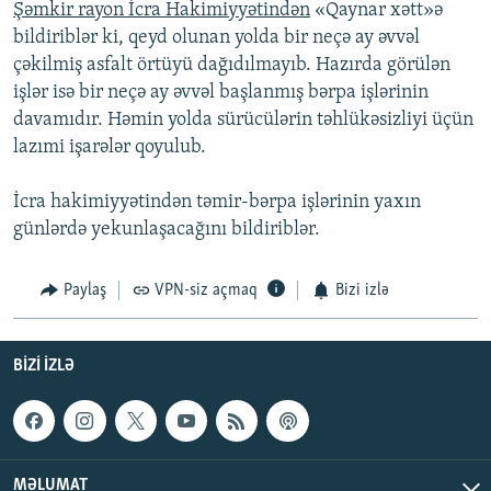
Şəmkir rayon İcra Hakimiyyətindən
«Qaynar xətt»ə
bildiriblər ki, qeyd olunan yolda bir neçə ay əvvəl
çəkilmiş asfalt örtüyü dağıdılmayıb. Hazırda görülən
işlər isə bir neçə ay əvvəl başlanmış bərpa işlərinin
davamıdır. Həmin yolda sürücülərin təhlükəsizliyi üçün
lazımi işarələr qoyulub.
İcra hakimiyyətindən təmir-bərpa işlərinin yaxın
günlərdə yekunlaşacağını bildiriblər.
Paylaş
VPN-siz açmaq
Bizi izlə
BIZI IZLƏ
MƏLUMAT