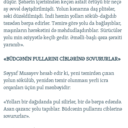
düşür. Şəhərin içərisindən keçən asfalt örtüyü bir neçə
ay əvvəl dəyişdirilmişdi. Yolun kənarına daş plitələr,
səki düzəldilmişdi. İndi həmin yolları söküb-dağıdıb
təzədən bərpa edirlər. Təmirə görə yolu da bağlayıblar,
maşınların hərəkətini də məhdudlaşdırıblar. Sürücülər
yolu min əziyyətlə keçib gedir. Əməlli-başlı qəza şəraiti
yaranıb».
«BÜDCƏNİN PULLARINI CİBLƏRİNƏ SOVURURLAR»
Səyyaf Musayev hesab edir ki, yeni təmirdən çıxan
yolun sökülüb, yenidən təmir olunması yerli icra
orqanları üçün pul mənbəyidir:
«Yolları bir dağıdanda pul silirlər, bir də bərpa edəndə.
Asan qazanc yolu tapıblar. Büdcənin pullarını ciblərinə
sovururlar».