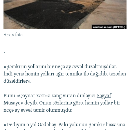
İNFOQRAFIKA
AZƏRBAYCAN ƏDƏBIYYATI KITABXANASI
MISSIYAMIZ
BIZI IZLƏ
KARIKATURA
İSLAM VƏ DEMOKRATIYA
PEŞƏ ETIKASI VƏ JURNALISTIKA STANDARTLARIMIZ
İZ - MƏDƏNIYYƏT PROQRAMI
MATERIALLARIMIZDAN ISTIFADƏ
Arxiv foto
AZADLIQRADIOSU MOBIL TELEFONUNUZDA
RFE/RL-in bütün saytları
BIZIMLƏ ƏLAQƏ
-
XƏBƏR BÜLLETENLƏRIMIZ
«Şəmkirin yollarını bir neçə ay əvvəl düzəltmişdilər.
İndi yenə həmin yolları ağır texnika ilə dağıdıb, təzədən
düzəldirlər».
Bunu «Qaynar xətt»ə zəng vuran dinləyici
Səyyaf
Musayev
deyib. Onun sözlərinə görə, həmin yollar bir
neçə ay əvvəl təmir olunmuşdu:
«Dediyim o yol Gədəbəy-Bakı yolunun Şəmkir hissəsinə