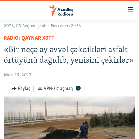
Keçid
linkləri
Əsas
2026, 08 Avqust, şənbə, Bakı vaxtı 21:36
məzmuna
GÜNDƏM
RADIO: QAYNAR XƏTT
qayıt
#İZAHLA
Əsas
«Bir neçə ay əvvəl çəkdikləri asfalt
KORRUPSIOMETR
naviqasiyaya
örtüyünü dağıdıb, yenisini çəkirlər»
qayıt
#ƏSLINDƏ
Axtarışa
Mart 19, 2013
FƏRQƏ BAX
keç
QANUNI DOĞRU
Paylaş
VPN-siz açmaq
ARAŞDIRMA
MULTIMEDIA
RADIO ARXIV
VIDEO
HAQQIMIZDA
FOTOQALEREYA
OXU ZALI