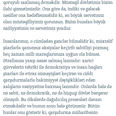
qoruyub saxlamaq deməkdir. Müstəqil dövlətimiz bizim
ilahi qismətimizdir. Ona görə də, indiki və gələcək
nəsillər ona hədəflənməlidir ki, ən böyük sərvətimiz
olan müstəqilliyimiz qorunsun. Bizim bundan böyük
nailiyyətimiz və sərvətimiz yoxdur.
İnsanlarımız, o cümlədən gənclər bilməlidir ki, müxtəlif
şüarlarla qanunsuz aksiyalar keçirib sabitliyi pozmaq
heç zaman milli maraqlarımıza uyğun ola bilməz.
Ətrafımıza yaxşı nəzər salmaq lazımdır: xarici
qüvvələrin təhriki ilə demokratiya və insan haqları
şüarları ilə etiraz nümayişləri keçirən və ciddi
qarşıdurmalarla hakimiyyət dəyişiklikləri edən
xalqların vəziyyətinə baxmaq lazımdır. Onlarda hələ də
nə sabit, nə demokratik, nə də hüquqi dövlət bərqərar
olmayıb. Bu ölkələrdə dağıdıcılıq prosesləri davam
etməkdədir və bunun sonu hələ görünmür. Bütün
bunlar onu göstərir ki, qarşıdurma müharibənin