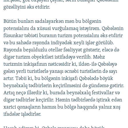
meşələr, göz oxşayan çaylar, sərin bulaqlar Qəbələnin
gözəlliyini əks etdirir.
Bütün bunları sadalayarkən mən bu bölgənin
potensialını da xüsusi vurğulamaq istəyirəm. Qəbələnin
füsunkar təbiəti buranın turizm potensialını əks etdirir
və bu sahədə rayonda indiyədək xeyli işlər görülüb.
Rayonda beşulduzlu otellər fəaliyyət göstərir, eləcə də
digər turizm obyektləri istifadəyə verilib. Məhz
turizmin inkişafının nəticəsidir ki, ildən-ilə Qəbələyə
gələn yerli turistlərlə yanaşı əcnəbi turistlərin də sayı
artır. Təbii ki, bu bölgənin inkişafı Qəbələdə böyük
beynəlxalq tədbirlərin keçirilməsini də gündəmə gətirir.
Artıq neçə illərdir ki, burada beynəlxalq festivallar və
digər tədbirlər keçirilir. Həmin tədbirlərdə iştirak edən
xarici qonaqların hamısı bu bölgə haqqında yalnız xoş
ifadələr işlədirlər.