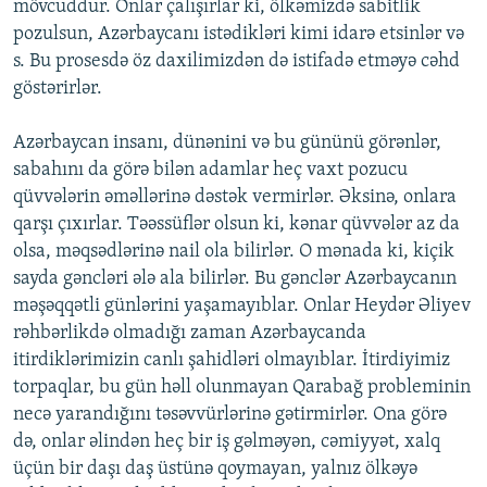
mövcuddur. Onlar çalışırlar ki, ölkəmizdə sabitlik
pozulsun, Azərbaycanı istədikləri kimi idarə etsinlər və
s. Bu prosesdə öz daxilimizdən də istifadə etməyə cəhd
göstərirlər.
Azərbaycan insanı, dünənini və bu gününü görənlər,
sabahını da görə bilən adamlar heç vaxt pozucu
qüvvələrin əməllərinə dəstək vermirlər. Əksinə, onlara
qarşı çıxırlar. Təəssüflər olsun ki, kənar qüvvələr az da
olsa, məqsədlərinə nail ola bilirlər. O mənada ki, kiçik
sayda gəncləri ələ ala bilirlər. Bu gənclər Azərbaycanın
məşəqqətli günlərini yaşamayıblar. Onlar Heydər Əliyev
rəhbərlikdə olmadığı zaman Azərbaycanda
itirdiklərimizin canlı şahidləri olmayıblar. İtirdiyimiz
torpaqlar, bu gün həll olunmayan Qarabağ probleminin
necə yarandığını təsəvvürlərinə gətirmirlər. Ona görə
də, onlar əlindən heç bir iş gəlməyən, cəmiyyət, xalq
üçün bir daşı daş üstünə qoymayan, yalnız ölkəyə