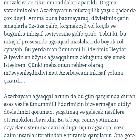
müzakirələr, fikir mübadilələri aparıldı. Doğma
vətənimiz olan Azərbaycanın müstəqillik yaşı o qədər də
çox deyil. Amma buna baxmayaraq, dövlətimiz çətin
sınaqlarla üz-üzə qalıb, keşməkeşli yol keçib və
bugünkü inkişaf səviyyəsinə gəlib çatıb. Təbii ki, bu
inkişaf prosesində ağsaqqal məsləhəti də böyük rol
oynayıb. Bu yerdə mən ümummilli liderimiz Heydər
Əliyevin ən böyük ağsaqqalımız olduğunu söyləmək
istəyirəm. Çünki məhz onun rəhbər olaraq
müəyyənləşdirdiyi xətt Azərbaycanı inkişaf yoluna
çıxardı...
Azərbaycan ağsaqqallarının da bu gün qarşısında duran
əsas vəzifə ümummilli liderimizin bizə ərməğan etdiyi
dövlətimizi qorumaq, yaşatmaq və gələcək nəsillərə
ötürməkdən ibarətdir. Bu təbəqə cəmiyyətimizin
dəyərlər sisteminə daxil olduğu üçün ağsaqqal sözü
daim insanlar tərəfindən ehtiramla qarşılanır. Ona görə