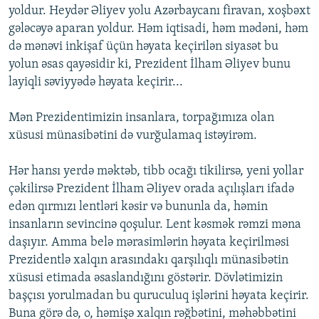
yoldur. Heydər Əliyev yolu Azərbaycanı firavan, xoşbəxt
gələcəyə aparan yoldur. Həm iqtisadi, həm mədəni, həm
də mənəvi inkişaf üçün həyata keçirilən siyasət bu
yolun əsas qayəsidir ki, Prezident İlham Əliyev bunu
layiqli səviyyədə həyata keçirir...
Mən Prezidentimizin insanlara, torpağımıza olan
xüsusi münasibətini də vurğulamaq istəyirəm.
Hər hansı yerdə məktəb, tibb ocağı tikilirsə, yeni yollar
çəkilirsə Prezident İlham Əliyev orada açılışları ifadə
edən qırmızı lentləri kəsir və bununla da, həmin
insanların sevincinə qoşulur. Lent kəsmək rəmzi məna
daşıyır. Amma belə mərasimlərin həyata keçirilməsi
Prezidentlə xalqın arasındakı qarşılıqlı münasibətin
xüsusi etimada əsaslandığını göstərir. Dövlətimizin
başçısı yorulmadan bu quruculuq işlərini həyata keçirir.
Buna görə də, o, həmişə xalqın rəğbətini, məhəbbətini