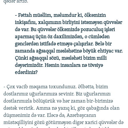
qədər artıb.
- Fəttah müəllim, məlumdur ki, ölkəmizin
inkişafını, xalqımızın birliyini istəməyən qüvvələr
də var. Bu qüvvələr ölkəmizdə pozuculuq işləri
aparmaq üçün öz daxilimizdən, o cümlədən
gənclərdən istifadə etməyə çalışırlar. Belə bir
zamanda ağsaqqal məsləhətinə böyük ehtiyac var.
Çünki ağsaqqal sözü, məsləhəti bizim milli
dəyərimizdir. Həmin insanlara nə tövsiyə
edərdiniz?
- Çox vacib məqama toxundunuz. Əlbəttə, bizim
dostlarımız uğurlarımıza sevinir. Biz uğurlarımızı
dostlarımızla bölüşürük və hər zaman bir-birimizə
dəstək veririk. Amma nə yazıq ki, göz qabağında olan
düşmənimiz də var. Eləcə də, Azərbaycanın
müstəqilliyini gözü götürməyən digər xarici qüvvələr də