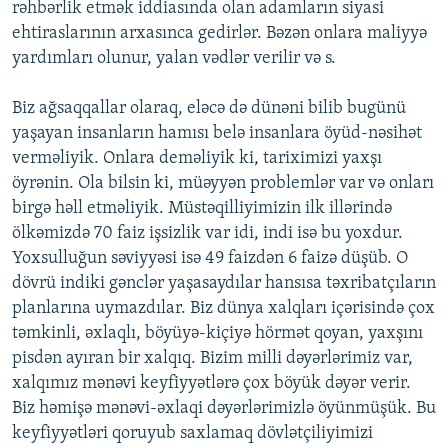
rəhbərlik etmək iddiasında olan adamların siyasi
ehtiraslarının arxasınca gedirlər. Bəzən onlara maliyyə
yardımları olunur, yalan vədlər verilir və s.
Biz ağsaqqallar olaraq, eləcə də dünəni bilib bugünü
yaşayan insanların hamısı belə insanlara öyüd-nəsihət
verməliyik. Onlara deməliyik ki, tariximizi yaxşı
öyrənin. Ola bilsin ki, müəyyən problemlər var və onları
birgə həll etməliyik. Müstəqilliyimizin ilk illərində
ölkəmizdə 70 faiz işsizlik var idi, indi isə bu yoxdur.
Yoxsulluğun səviyyəsi isə 49 faizdən 6 faizə düşüb. O
dövrü indiki gənclər yaşasaydılar hansısa təxribatçıların
planlarına uymazdılar. Biz dünya xalqları içərisində çox
təmkinli, əxlaqlı, böyüyə-kiçiyə hörmət qoyan, yaxşını
pisdən ayıran bir xalqıq. Bizim milli dəyərlərimiz var,
xalqımız mənəvi keyfiyyətlərə çox böyük dəyər verir.
Biz həmişə mənəvi-əxlaqi dəyərlərimizlə öyünmüşük. Bu
keyfiyyətləri qoruyub saxlamaq dövlətçiliyimizi