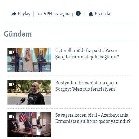
Paylaş
VPN-siz açmaq
Bizi izlə
Gündəm
Üçtərəfli müdafiə paktı: Yaxın
Şərqdə İranın əl-qolu bağlanır?
Rusiyadan Ermənistana qaçan
Sergey: 'Mən rus fərarisiyəm'
Savaşsız keçən bir il - Azərbaycanla
Ermənistan sülhə nə qədər yaxındır?