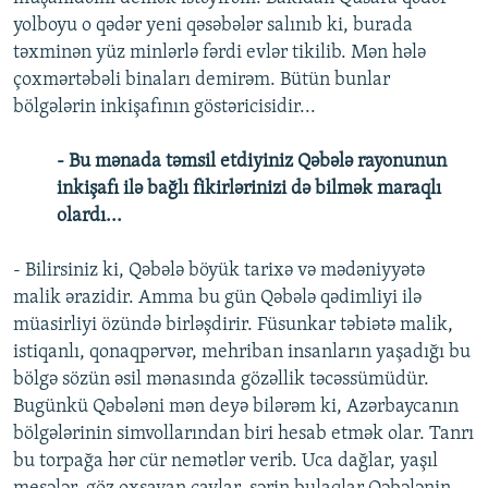
yolboyu o qədər yeni qəsəbələr salınıb ki, burada
təxminən yüz minlərlə fərdi evlər tikilib. Mən hələ
çoxmərtəbəli binaları demirəm. Bütün bunlar
bölgələrin inkişafının göstəricisidir...
- Bu mənada təmsil etdiyiniz Qəbələ rayonunun
inkişafı ilə bağlı fikirlərinizi də bilmək maraqlı
olardı...
- Bilirsiniz ki, Qəbələ böyük tarixə və mədəniyyətə
malik ərazidir. Amma bu gün Qəbələ qədimliyi ilə
müasirliyi özündə birləşdirir. Füsunkar təbiətə malik,
istiqanlı, qonaqpərvər, mehriban insanların yaşadığı bu
bölgə sözün əsil mənasında gözəllik təcəssümüdür.
Bugünkü Qəbələni mən deyə bilərəm ki, Azərbaycanın
bölgələrinin simvollarından biri hesab etmək olar. Tanrı
bu torpağa hər cür nemətlər verib. Uca dağlar, yaşıl