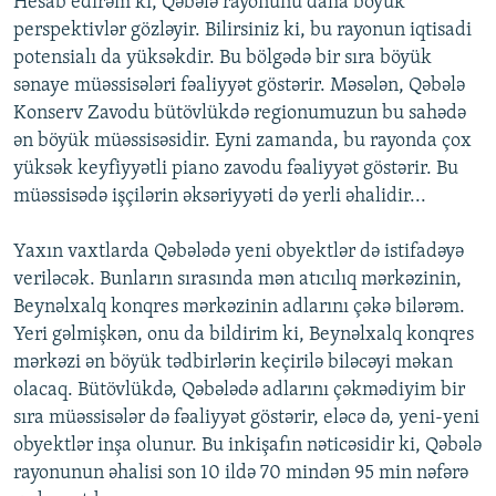
Hesab edirəm ki, Qəbələ rayonunu daha böyük
perspektivlər gözləyir. Bilirsiniz ki, bu rayonun iqtisadi
potensialı da yüksəkdir. Bu bölgədə bir sıra böyük
sənaye müəssisələri fəaliyyət göstərir. Məsələn, Qəbələ
Konserv Zavodu bütövlükdə regionumuzun bu sahədə
ən böyük müəssisəsidir. Eyni zamanda, bu rayonda çox
yüksək keyfiyyətli piano zavodu fəaliyyət göstərir. Bu
müəssisədə işçilərin əksəriyyəti də yerli əhalidir...
Yaxın vaxtlarda Qəbələdə yeni obyektlər də istifadəyə
veriləcək. Bunların sırasında mən atıcılıq mərkəzinin,
Beynəlxalq konqres mərkəzinin adlarını çəkə bilərəm.
Yeri gəlmişkən, onu da bildirim ki, Beynəlxalq konqres
mərkəzi ən böyük tədbirlərin keçirilə biləcəyi məkan
olacaq. Bütövlükdə, Qəbələdə adlarını çəkmədiyim bir
sıra müəssisələr də fəaliyyət göstərir, eləcə də, yeni-yeni
obyektlər inşa olunur. Bu inkişafın nəticəsidir ki, Qəbələ
rayonunun əhalisi son 10 ildə 70 mindən 95 min nəfərə