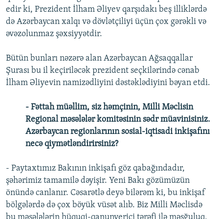
edir ki, Prezident İlham Əliyev qarşıdakı beş illiklərdə
də Azərbaycan xalqı və dövlətçiliyi üçün çox gərəkli və
əvəzolunmaz şəxsiyyətdir.
Bütün bunları nəzərə alan Azərbaycan Ağsaqqallar
Şurası bu il keçiriləcək prezident seçkilərində cənab
İlham Əliyevin namizədliyini dəstəklədiyini bəyan etdi.
- Fəttah müəllim, siz həmçinin, Milli Məclisin
Regional məsələlər komitəsinin sədr müavinisiniz.
Azərbaycan regionlarının sosial-iqtisadi inkişafını
necə qiymətləndirirsiniz?
- Paytaxtımız Bakının inkişafı göz qabağındadır,
şəhərimiz tamamilə dəyişir. Yeni Bakı gözümüzün
önündə canlanır. Cəsarətlə deyə bilərəm ki, bu inkişaf
bölgələrdə də çox böyük vüsət alıb. Biz Milli Məclisdə
bu məsələlərin hüquqi-qanunverici tərəfi ilə məşğuluq.