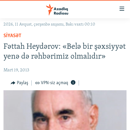
Keçid
linkləri
Əsas
2026, 11 Avqust, çərşənbə axşamı, Bakı vaxtı 00:10
məzmuna
GÜNDƏM
SIYASƏT
qayıt
#İZAHLA
Əsas
Fəttah Heydərov: «Belə bir şəxsiyyət
KORRUPSIOMETR
naviqasiyaya
yenə də rəhbərimiz olmalıdır»
qayıt
#ƏSLINDƏ
Axtarışa
Mart 19, 2013
FƏRQƏ BAX
keç
QANUNI DOĞRU
Paylaş
VPN-siz açmaq
ARAŞDIRMA
MULTIMEDIA
RADIO ARXIV
VIDEO
HAQQIMIZDA
FOTOQALEREYA
OXU ZALI