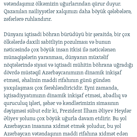
vətəndaşımız ölkəmizin uğurlarından qürur duyur.
Qazanılan nailiyyətlər xalqımızı daha böyük qələbələrə,
zəfərlərə ruhlandırır.
Dünyanı iqtisadi böhran bürüdüyü bir şəraitdə, bir çox
ölkələrdə daxili sabitliyin pozulması və bunun
nəticəsində çox böyük insan itkisi ilə nəticələnən
münaqişələrin yaranması, dünyanın müxtəlif
nöqtələrində siyasi və iqtisadi mühitin böhrana uğradığı
dövrdə müstəqil Azərbaycanımızın dinamik inkişaf
etməsi, əhalinin maddi rifahının günü gündən
yaxşılaşması çox fərəhləndiricidir. Eyni zamanda,
iqtisadiyyatımızın dinamik inkişaf etməsi, abadlıq və
quruculuq işləri, şəhər və kəndlərimizin simasının
dəyişməsi sübut edir ki, Prezident İlham Əliyev Heydər
Əliyev yolunu çox böyük uğurla davam etdirir. Bu yol
Azərbaycan insanına xidmət etmək yoludur, bu yol
Azərbaycan vətəndaşının maddi rifahına xidmət edən