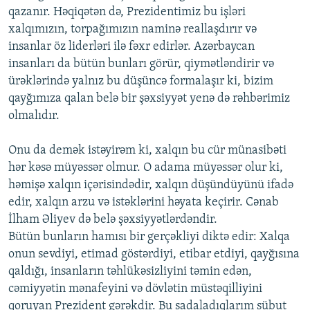
qazanır. Həqiqətən də, Prezidentimiz bu işləri
xalqımızın, torpağımızın naminə reallaşdırır və
insanlar öz liderləri ilə fəxr edirlər. Azərbaycan
insanları da bütün bunları görür, qiymətləndirir və
ürəklərində yalnız bu düşüncə formalaşır ki, bizim
qayğımıza qalan belə bir şəxsiyyət yenə də rəhbərimiz
olmalıdır.
Onu da demək istəyirəm ki, xalqın bu cür münasibəti
hər kəsə müyəssər olmur. O adama müyəssər olur ki,
həmişə xalqın içərisindədir, xalqın düşündüyünü ifadə
edir, xalqın arzu və istəklərini həyata keçirir. Cənab
İlham Əliyev də belə şəxsiyyətlərdəndir.
Bütün bunların hamısı bir gerçəkliyi diktə edir: Xalqa
onun sevdiyi, etimad göstərdiyi, etibar etdiyi, qayğısına
qaldığı, insanların təhlükəsizliyini təmin edən,
cəmiyyətin mənafeyini və dövlətin müstəqilliyini
qoruyan Prezident gərəkdir. Bu sadaladıqlarım sübut