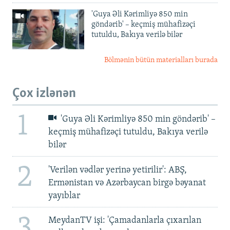
'Guya Əli Kərimliyə 850 min
göndərib' – keçmiş mühafizəçi
tutuldu, Bakıya verilə bilər
Bölmənin bütün materialları burada
Çox izlənən
1
'Guya Əli Kərimliyə 850 min göndərib' –
keçmiş mühafizəçi tutuldu, Bakıya verilə
bilər
2
'Verilən vədlər yerinə yetirilir': ABŞ,
Ermənistan və Azərbaycan birgə bəyanat
yayıblar
3
MeydanTV işi: 'Çamadanlarla çıxarılan