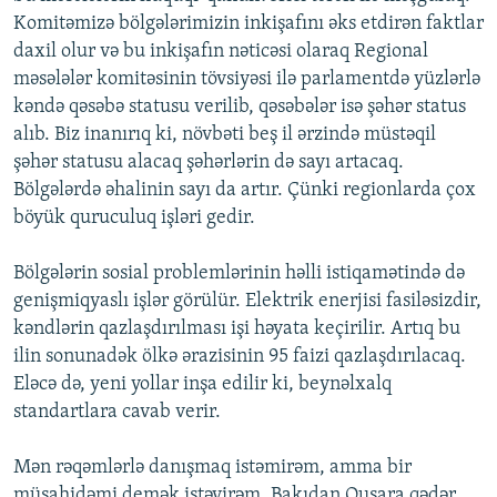
Komitəmizə bölgələrimizin inkişafını əks etdirən faktlar
daxil olur və bu inkişafın nəticəsi olaraq Regional
məsələlər komitəsinin tövsiyəsi ilə parlamentdə yüzlərlə
kəndə qəsəbə statusu verilib, qəsəbələr isə şəhər status
alıb. Biz inanırıq ki, növbəti beş il ərzində müstəqil
şəhər statusu alacaq şəhərlərin də sayı artacaq.
Bölgələrdə əhalinin sayı da artır. Çünki regionlarda çox
böyük quruculuq işləri gedir.
Bölgələrin sosial problemlərinin həlli istiqamətində də
genişmiqyaslı işlər görülür. Elektrik enerjisi fasiləsizdir,
kəndlərin qazlaşdırılması işi həyata keçirilir. Artıq bu
ilin sonunadək ölkə ərazisinin 95 faizi qazlaşdırılacaq.
Eləcə də, yeni yollar inşa edilir ki, beynəlxalq
standartlara cavab verir.
Mən rəqəmlərlə danışmaq istəmirəm, amma bir
müşahidəmi demək istəyirəm. Bakıdan Qusara qədər