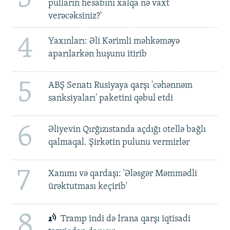
pulların hesabını xalqa nə vaxt
verəcəksiniz?'
4
Yaxınları: Əli Kərimli məhkəməyə
aparılarkən huşunu itirib
5
ABŞ Senatı Rusiyaya qarşı 'cəhənnəm
sanksiyaları' paketini qəbul etdi
6
Əliyevin Qırğızıstanda açdığı otellə bağlı
qalmaqal. Şirkətin pulunu vermirlər
7
Xanımı və qardaşı: 'Ələsgər Məmmədli
ürəktutması keçirib'
8
Tramp indi də İrana qarşı iqtisadi