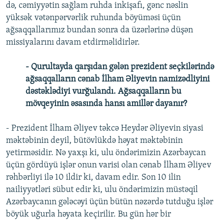
də, cəmiyyətin sağlam ruhda inkişafı, gənc nəslin
yüksək vətənpərvərlik ruhunda böyüməsi üçün
ağsaqqallarımız bundan sonra da üzərlərinə düşən
missiyalarını davam etdirməlidirlər.
- Qurultayda qarşıdan gələn prezident seçkilərində
ağsaqqalların cənab İlham Əliyevin namizədliyini
dəstəklədiyi vurğulandı. Ağsaqqalların bu
mövqeyinin əsasında hansı amillər dayanır?
- Prezident İlham Əliyev təkcə Heydər Əliyevin siyasi
məktəbinin deyil, bütövlükdə həyat məktəbinin
yetirməsidir. Nə yaxşı ki, ulu öndərimizin Azərbaycan
üçün gördüyü işlər onun varisi olan cənab İlham Əliyev
rəhbərliyi ilə 10 ildir ki, davam edir. Son 10 ilin
nailiyyətləri sübut edir ki, ulu öndərimizin müstəqil
Azərbaycanın gələcəyi üçün bütün nəzərdə tutduğu işlər
böyük uğurla həyata keçirilir. Bu gün hər bir