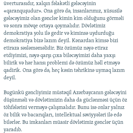
üverturasıdır, xalqın fəlakətli gələcəyinin
«qaranquşudur». Ona görə də, insanlarımız, xüsusilə
gələcəyimiz olan gənclər kimin kim olduğunu görməli
və sonra mövqe ortaya qoymalıdır. Dövlətimiz
demokratiya yolu ilə gedir və kiminsə uydurduğu
demokratiya bizə lazım deyil. Kənardan kimsə bizi
etiraza səsləməməlidir. Biz özümüz nəyə etiraz
etdiyimizi, nəyə qarşı çıxa biləcəyimizi daha yaxşı
bilirik və hər hansı problemi də özümüz həll etməyə
qadirik. Ona görə də, heç kəsin təhrikinə uymaq lazım
deyil.
Bugünkü gəncliyimiz müstəqil Azərbaycanın gələcəyini
düşünməli və dövlətimizin daha da güclənməsi üçün öz
töhfələrini verməyə çalışmalıdır. Bunu isə onlar yalnız
öz bilik və bacarıqları, intellektual səviyyələri ilə edə
bilərlər. Bu imkanları müasir dövlətimiz gənclər üçün
yaradıb.