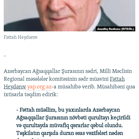
İNFOQRAFIKA
AZƏRBAYCAN ƏDƏBIYYATI KITABXANASI
MISSIYAMIZ
BIZI IZLƏ
KARIKATURA
İSLAM VƏ DEMOKRATIYA
PEŞƏ ETIKASI VƏ JURNALISTIKA STANDARTLARIMIZ
İZ - MƏDƏNIYYƏT PROQRAMI
MATERIALLARIMIZDAN ISTIFADƏ
Fəttah Heydərov
AZADLIQRADIOSU MOBIL TELEFONUNUZDA
RFE/RL-in bütün saytları
BIZIMLƏ ƏLAQƏ
-
XƏBƏR BÜLLETENLƏRIMIZ
Azərbaycan Ağsaqqallar Şurasının sədri, Milli Məclisin
Regional məsələlər komitəsinin sədr müavini
Fəttah
Heydərov
yap.org.az
-a müsahibə verib. Müsahibəni qısa
ixtisarla təqdim edirik:
- Fəttah müəllim, bu yaxınlarda Azərbaycan
Ağsaqqallar Şurasının növbəti qurultayı keçirildi
və qurultayda müvafiq qərarlar qəbul olundu.
Təşkilatın qarşıda duran əsas vəzifələri nədən