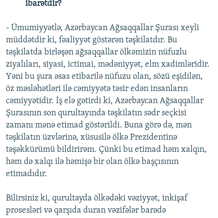
ibarətdir?
- Ümumiyyətlə, Azərbaycan Ağsaqqallar Şurası xeyli
müddətdir ki, fəaliyyət göstərən təşkilatdır. Bu
təşkilatda birləşən ağsaqqallar ölkəmizin nüfuzlu
ziyalıları, siyasi, ictimai, mədəniyyət, elm xadimləridir.
Yəni bu şura əsas etibarilə nüfuzu olan, sözü eşidilən,
öz məsləhətləri ilə cəmiyyətə təsir edən insanların
cəmiyyətidir. İş elə gətirdi ki, Azərbaycan Ağsaqqallar
Şurasının son qurultayında təşkilatın sədr seçkisi
zamanı mənə etimad göstərildi. Buna görə də, mən
təşkilatın üzvlərinə, xüsusilə ölkə Prezidentinə
təşəkkürümü bildirirəm. Çünki bu etimad həm xalqın,
həm də xalqı ilə həmişə bir olan ölkə başçısının
etimadıdır.
Bilirsiniz ki, qurultayda ölkədəki vəziyyət, inkişaf
prosesləri və qarşıda duran vəzifələr barədə