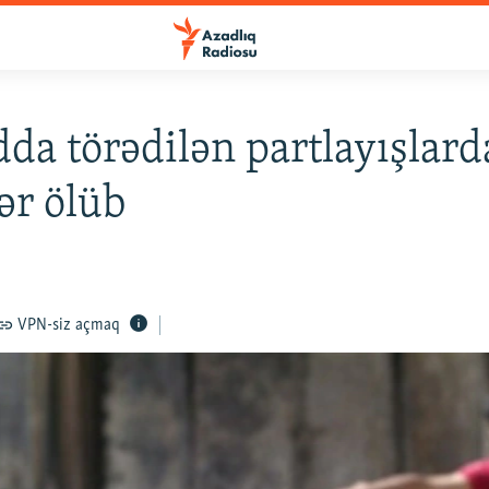
da törədilən partlayışlard
ər ölüb
VPN-siz açmaq