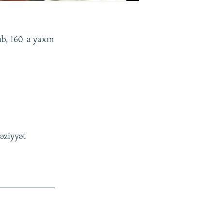
üb, 160-a yaxın
əziyyət