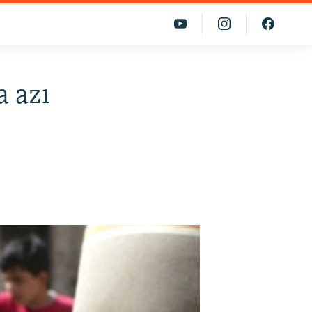
a azı