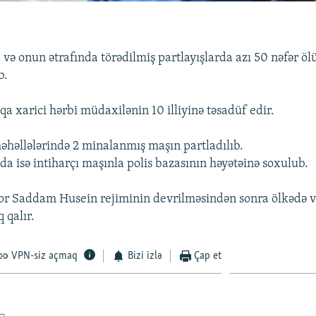
və onun ətrafında törədilmiş partlayışlarda azı 50 nəfər öl
b.
aqa xarici hərbi müdaxilənin 10 illiyinə təsadüf edir.
əhəllələrində 2 minalanmış maşın partladılıb.
da isə intiharçı maşınla polis bazasının həyətəinə soxulub.
or Saddam Husein rejiminin devrilməsindən sonra ölkədə v
 qalır.
VPN-siz açmaq
Bizi izlə
Çap et