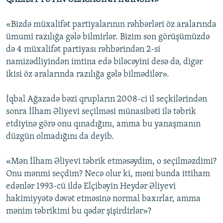
«Bizdə müxalifət partiyalarının rəhbərləri öz aralarında
ümumi razılığa gələ bilmirlər. Bizim son görüşümüzdə
də 4 müxalifət partiyası rəhbərindən 2-si
namizədliyindən imtina edə biləcəyini desə də, digər
ikisi öz aralarında razılığa gələ bilmədilər».
İqbal Ağazadə bəzi qrupların 2008-ci il seçkilərindən
sonra İlham Əliyevi seçilməsi münasibəti ilə təbrik
etdiyinə görə onu qınadığını, amma bu yanaşmanın
düzgün olmadığını da deyib.
«Mən İlham Əliyevi təbrik etməsəydim, o seçilməzdimi?
Onu mənmi seçdim? Necə olur ki, məni bunda ittiham
edənlər 1993-cü ildə Elçibəyin Heydər Əliyevi
hakimiyyətə dəvət etməsinə normal baxırlar, amma
mənim təbrikimi bu qədər şişirdirlər»?