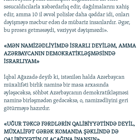
səsucaldıcılarla xəbərdarlıq edir, dağılmalarını xahiş
edir, amma 10 il əvvəl polislər daha qəddar idi, onları
dəyişməyə məcbur edən də mübariz insanlardır. Əgər,
bu proses getməsəydi, vəziyyət dəyişməzdi».
«MƏN NAMİZƏDLİYİMDƏ İSRARLI DEYİLƏM, AMMA
AZƏRBAYCANIN DEMOKRATİKLƏŞMƏSİNDƏ
İSRARLIYAM»
İqbal Ağazadə deyib ki, istənilən halda Azərbaycan
müxalifəti birlik naminə bir masa arxasında
əyləşəcəksə, söhbət Azərbaycanın demokratikləşməsi
naminə birləşmədən gedəcəksə, o, namizədliyini geri
götürməyə hazırdır.
«UĞUR TƏKCƏ FƏRDLƏRİN QALİBİYYƏTİNDƏ DEYİL,
MÜXALİFƏT GƏRƏK KOMANDA ŞƏKLİNDƏ DƏ
QALİBİYYƏTİN OLACAĞINA İNANSIN»