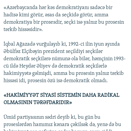
«Azərbaycanda hər kəs demokratiyanı sadəcə bir
hadisə kimi görür, əsas da seçkidə görür, amma
demokratiya bir prosesdir, seçki isə yalnız bu prosesin
tərkib hissəsidir».
İqbal Ağazadə vurğulayıb ki, 1992-ci ilin iyun ayında
Əbülfəz Elçibəyin prezident seçildiyi seçkilər
demokratik seçkilərə nümunə ola bilər, həmçinin 1993-
cü ildə Heydər Əliyev də demokratik seçkilərlə
hakimiyyətə gəlmişdi, amma bu prosesin yalnız tərkib
hissəsi idi, prosesin özü isə demokratik olmadı.
«HAKİMİYYƏT SİYASİ SİSTEMİN DAHA RADİKAL
OLMASININ TƏRƏFDARIDIR»
Ümid partiyasının sədri deyib ki, bu gün bu
proseslərdən hamımız kənara çəkilsək də, yenə də bu