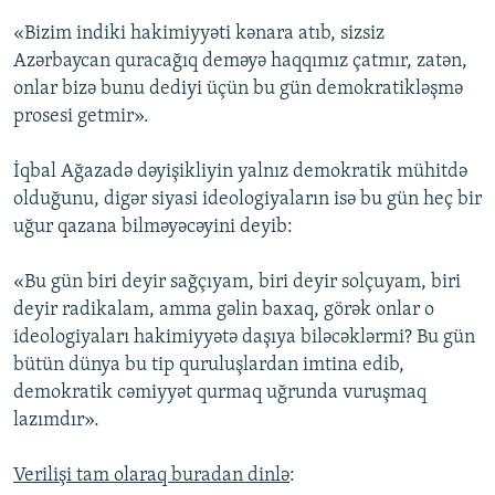
«Bizim indiki hakimiyyəti kənara atıb, sizsiz
Azərbaycan quracağıq deməyə haqqımız çatmır, zatən,
onlar bizə bunu dediyi üçün bu gün demokratikləşmə
prosesi getmir».
İqbal Ağazadə dəyişikliyin yalnız demokratik mühitdə
olduğunu, digər siyasi ideologiyaların isə bu gün heç bir
uğur qazana bilməyəcəyini deyib:
«Bu gün biri deyir sağçıyam, biri deyir solçuyam, biri
deyir radikalam, amma gəlin baxaq, görək onlar o
ideologiyaları hakimiyyətə daşıya biləcəklərmi? Bu gün
bütün dünya bu tip quruluşlardan imtina edib,
demokratik cəmiyyət qurmaq uğrunda vuruşmaq
lazımdır».
Verilişi tam olaraq buradan dinlə
: