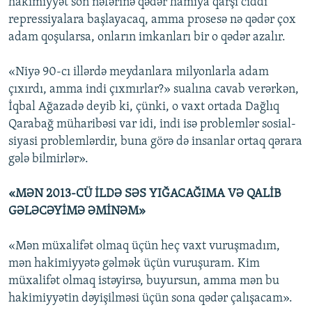
hakimiyyət son nəfərinə qədər hamıya qarşı ciddi
repressiyalara başlayacaq, amma prosesə nə qədər çox
adam qoşularsa, onların imkanları bir o qədər azalır.
«Niyə 90-cı illərdə meydanlara milyonlarla adam
çıxırdı, amma indi çıxmırlar?» sualına cavab verərkən,
İqbal Ağazadə deyib ki, çünki, o vaxt ortada Dağlıq
Qarabağ müharibəsi var idi, indi isə problemlər sosial-
siyasi problemlərdir, buna görə də insanlar ortaq qərara
gələ bilmirlər».
«MƏN 2013-CÜ İLDƏ SƏS YIĞACAĞIMA VƏ QALİB
GƏLƏCƏYİMƏ ƏMİNƏM»
«Mən müxalifət olmaq üçün heç vaxt vuruşmadım,
mən hakimiyyətə gəlmək üçün vuruşuram. Kim
müxalifət olmaq istəyirsə, buyursun, amma mən bu
hakimiyyətin dəyişilməsi üçün sona qədər çalışacam».