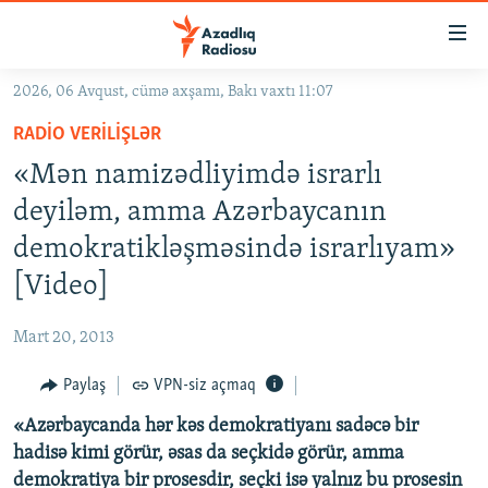
Keçid
linkləri
Əsas
2026, 06 Avqust, cümə axşamı, Bakı vaxtı 11:07
məzmuna
GÜNDƏM
RADIO VERILIŞLƏR
qayıt
#İZAHLA
Əsas
«Mən namizədliyimdə israrlı
KORRUPSIOMETR
naviqasiyaya
deyiləm, amma Azərbaycanın
qayıt
#ƏSLINDƏ
demokratikləşməsində israrlıyam»
Axtarışa
FƏRQƏ BAX
keç
[Video]
QANUNI DOĞRU
Mart 20, 2013
ARAŞDIRMA
Paylaş
VPN-siz açmaq
MULTIMEDIA
«Azərbaycanda hər kəs demokratiyanı sadəcə bir
RADIO ARXIV
VIDEO
hadisə kimi görür, əsas da seçkidə görür, amma
HAQQIMIZDA
FOTOQALEREYA
OXU ZALI
demokratiya bir prosesdir, seçki isə yalnız bu prosesin