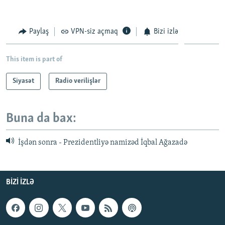
Paylaş
VPN-siz açmaq
Bizi izlə
This item is part of
Siyasət
Radio verilişlər
Buna da bax:
İşdən sonra - Prezidentliyə namizəd İqbal Ağazadə
BIZI IZLƏ