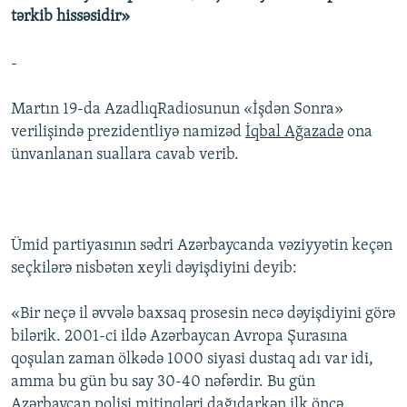
tərkib hissəsidir»
İNFOQRAFIKA
AZƏRBAYCAN ƏDƏBIYYATI KITABXANASI
MISSIYAMIZ
BIZI IZLƏ
KARIKATURA
İSLAM VƏ DEMOKRATIYA
PEŞƏ ETIKASI VƏ JURNALISTIKA STANDARTLARIMIZ
-
İZ - MƏDƏNIYYƏT PROQRAMI
MATERIALLARIMIZDAN ISTIFADƏ
Martın 19-da AzadlıqRadiosunun «İşdən Sonra»
AZADLIQRADIOSU MOBIL TELEFONUNUZDA
RFE/RL-in bütün saytları
verilişində prezidentliyə namizəd
İqbal Ağazadə
ona
BIZIMLƏ ƏLAQƏ
ünvanlanan suallara cavab verib.
XƏBƏR BÜLLETENLƏRIMIZ
Ümid partiyasının sədri Azərbaycanda vəziyyətin keçən
seçkilərə nisbətən xeyli dəyişdiyini deyib:
«Bir neçə il əvvələ baxsaq prosesin necə dəyişdiyini görə
bilərik. 2001-ci ildə Azərbaycan Avropa Şurasına
qoşulan zaman ölkədə 1000 siyasi dustaq adı var idi,
amma bu gün bu say 30-40 nəfərdir. Bu gün
Azərbaycan polisi mitinqləri dağıdarkən ilk öncə