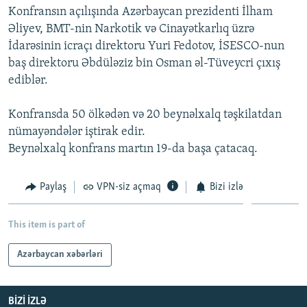
Konfransın açılışında Azərbaycan prezidenti İlham
İNFOQRAFIKA
AZƏRBAYCAN ƏDƏBIYYATI KITABXANASI
MISSIYAMIZ
BIZI IZLƏ
Əliyev, BMT-nin Narkotik və Cinayətkarlıq üzrə
KARIKATURA
İSLAM VƏ DEMOKRATIYA
PEŞƏ ETIKASI VƏ JURNALISTIKA STANDARTLARIMIZ
İdarəsinin icraçı direktoru Yuri Fedotov, İSESCO-nun
baş direktoru Əbdüləziz bin Osman əl-Tüveycri çıxış
İZ - MƏDƏNIYYƏT PROQRAMI
MATERIALLARIMIZDAN ISTIFADƏ
ediblər.
AZADLIQRADIOSU MOBIL TELEFONUNUZDA
RFE/RL-in bütün saytları
BIZIMLƏ ƏLAQƏ
Konfransda 50 ölkədən və 20 beynəlxalq təşkilatdan
nümayəndələr iştirak edir.
XƏBƏR BÜLLETENLƏRIMIZ
Beynəlxalq konfrans martın 19-da başa çatacaq.
Paylaş
VPN-siz açmaq
Bizi izlə
This item is part of
Azərbaycan xəbərləri
BIZI IZLƏ