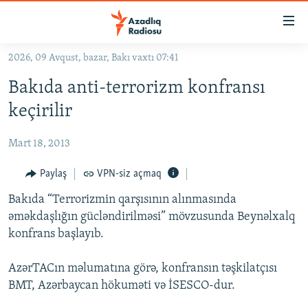
Keçid
linkləri
Əsas
2026, 09 Avqust, bazar, Bakı vaxtı 07:41
məzmuna
GÜNDƏM
Bakıda anti-terrorizm konfransı
qayıt
#İZAHLA
Əsas
keçirilir
KORRUPSIOMETR
naviqasiyaya
qayıt
Mart 18, 2013
#ƏSLINDƏ
Axtarışa
FƏRQƏ BAX
Paylaş
VPN-siz açmaq
keç
QANUNI DOĞRU
Bakıda “Terrorizmin qarşısının alınmasında
əməkdaşlığın gücləndirilməsi” mövzusunda Beynəlxalq
ARAŞDIRMA
konfrans başlayıb.
MULTIMEDIA
AzərTACın məlumatına görə, konfransın təşkilatçısı
RADIO ARXIV
VIDEO
BMT, Azərbaycan hökuməti və İSESCO-dur.
HAQQIMIZDA
FOTOQALEREYA
OXU ZALI