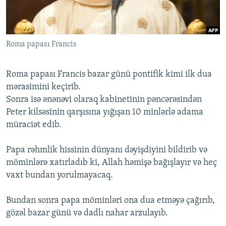
İNFOQRAFIKA
AZƏRBAYCAN ƏDƏBIYYATI KITABXANASI
MISSIYAMIZ
BIZI IZLƏ
KARIKATURA
İSLAM VƏ DEMOKRATIYA
PEŞƏ ETIKASI VƏ JURNALISTIKA STANDARTLARIMIZ
Roma papası Francis
İZ - MƏDƏNIYYƏT PROQRAMI
MATERIALLARIMIZDAN ISTIFADƏ
AZADLIQRADIOSU MOBIL TELEFONUNUZDA
RFE/RL-in bütün saytları
Roma papası Francis bazar günü pontifik kimi ilk dua
BIZIMLƏ ƏLAQƏ
mərasimini keçirib.
Sonra isə ənənəvi olaraq kabinetinin pəncərəsindən
XƏBƏR BÜLLETENLƏRIMIZ
Peter kilsəsinin qarşısına yığışan 10 minlərlə adama
müraciət edib.
Papa rəhmlik hissinin dünyanı dəyişdiyini bildirib və
möminlərə xatırladıb ki, Allah həmişə bağışlayır və heç
vaxt bundan yorulmayacaq.
Bundan sonra papa möminləri ona dua etməyə çağırıb,
gözəl bazar günü və dadlı nahar arzulayıb.