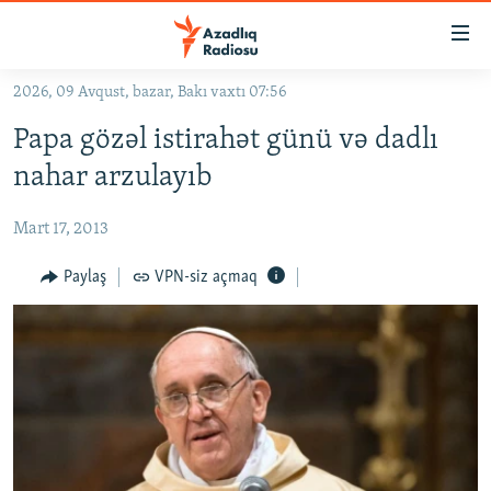
Keçid
linkləri
Əsas
2026, 09 Avqust, bazar, Bakı vaxtı 07:56
məzmuna
GÜNDƏM
Papa gözəl istirahət günü və dadlı
qayıt
#İZAHLA
Əsas
nahar arzulayıb
KORRUPSIOMETR
naviqasiyaya
qayıt
Mart 17, 2013
#ƏSLINDƏ
Axtarışa
FƏRQƏ BAX
Paylaş
VPN-siz açmaq
keç
QANUNI DOĞRU
ARAŞDIRMA
MULTIMEDIA
RADIO ARXIV
VIDEO
HAQQIMIZDA
FOTOQALEREYA
OXU ZALI