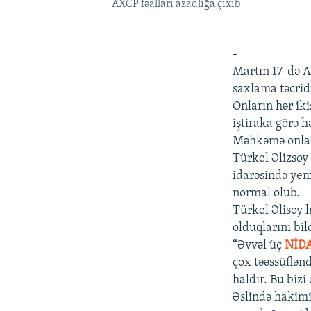
AXCP fəalları azadlığa çıxıb
-
Martın 17-də 
saxlama təcrid
Onların hər ik
iştiraka görə h
Məhkəmə onlar
Türkel Əlizsoy
idarəsində yem
normal olub.
Türkel Əlisoy 
olduqlarını bil
“Əvvəl üç
NİDA
çox təəssüflən
haldır. Bu biz
Əslində hakimi