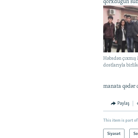
qorxduğun sübu
Həbsdən çıxmış
dostlarıyla birli
manata qədər cə
Paylaş
This item is part of
Siyasət
So