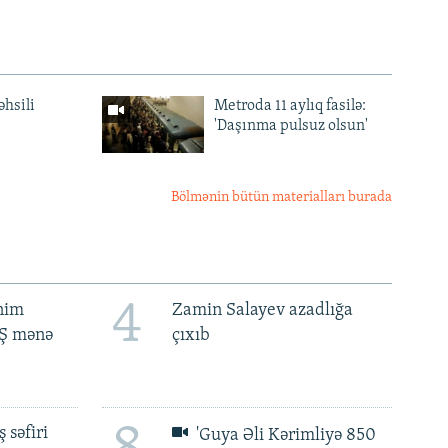
əhsili
Metroda 11 aylıq fasilə:
'Daşınma pulsuz olsun'
Bölmənin bütün materialları burada
4
ənim
Zamin Salayev azadlığa
BŞ mənə
çıxıb
 səfiri
'Guya Əli Kərimliyə 850