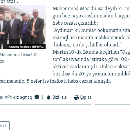
t etdi”.
Məhəmməd Məcidli isə deyib ki, 
gün heç nəyə əsaslanmadan haqqınd
həbs cəzası çıxarılıb:
“Aydındır ki, bunlar hökumətin sifar
maraqlı isə mənim məhkəməmdə ol
dinləmə, nə də şahidlər olmadı”.
Martın 10-da Bakıda keçirilən “Əsg
 Məhəmməd Məcidli
son” aksiyasında iştiraka görə 100
kdə
aktivist saxlanmışdı. Onların əksəri
buralısa da 20-yə yaxını ümumlik
rimələnib. 5 nəfər isə inzibati həbs cəzası almışdı.
VPN-siz açmaq
Bizi izlə
Çap et
sial