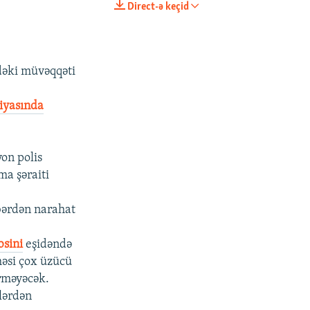
Direct-ə keçid
EMBED
PAYLAŞ
dəki müvəqqəti
siyasında
yon polis
ma şəraiti
bərdən narahat
sini
eşidəndə
məsi çox üzücü
irməyəcək.
lərdən