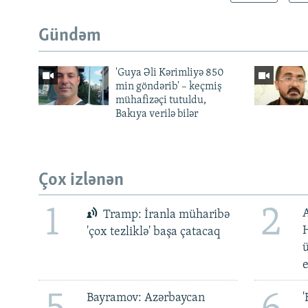
Gündəm
'Guya Əli Kərimliyə 850
min göndərib' – keçmiş
mühafizəçi tutuldu,
Bakıya verilə bilər
Çox izlənən
1
2
Tramp: İranla müharibə
H
'çox tezliklə' başa çatacaq
ü
Bayramov: Azərbaycan
'