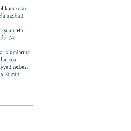
məhkəmə olan
a inzibati
işi idi. Ən
du. Nə
ər ölümlərinə
-dən çox
yyəti sərbəst
də 10 min