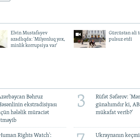
Elvin Mustafayev
Gürcüstan ali t
azadlıqda: 'Milyonluq yox,
pulsuz etdi
minlik korrupsiya var'
3
Azərbaycan Bəhruz
Rüfət Səfərov: 'M
əsənlinin ekstradisiyası
günahımdır ki, A
çün hələlik müraciət
mükafat verib?'
etməyib
Human Rights Watch':
Ukraynanın keçmiş