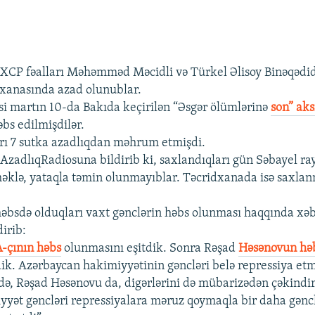
AXCP fəalları Məhəmməd Məcidli və Türkel Əlisoy Binəqədi
xanasında azad olunublar.
isi martın 10-da Bakıda keçirilən “Əsgər ölümlərinə
son” ak
əbs edilmişdilər.
ı 7 sutka azadlıqdan məhrum etmişdi.
 AzadlıqRadiosuna bildirib ki, saxlandıqları gün Səbayel ra
əklə, yataqla təmin olunmayıblar. Təcridxanada isə saxlan
həbsdə olduqları vaxt gənclərin həbs olunması haqqında xə
dirib:
-çının həbs
olunmasını eşitdik. Sonra Rəşad
Həsənovun həb
dik. Azərbaycan hakimiyyətinin gəncləri belə repressiya et
i də, Rəşad Həsənovu da, digərlərini də mübarizədən çəkind
yyət gəncləri repressiyalara məruz qoymaqla bir daha gənc