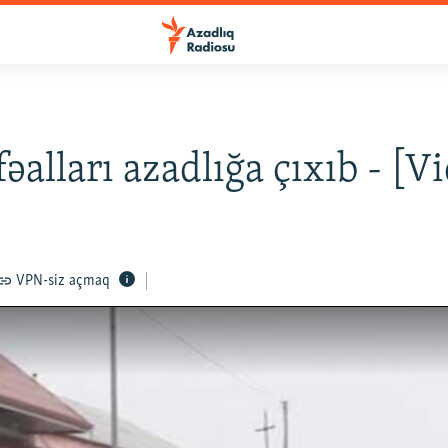
əalları azadlığa çıxıb - [V
VPN-siz açmaq