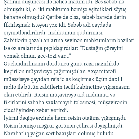
Şəfinin düşüncəsi ilə nəticə məlum idi. Bəs səbəb nə
olmuşdu ki, o, iki məhkuma həmişə eşitdikləri söyüş
bəhanə olmuşdu? Qəribə də olsa, səbəb barədə dərin
fikirləşmək istəyən yox idi. Səbəb adi qaydada
qiymətləndirilirdi: məhkumun qudurması.
Zabitlərin qəzalı anlarına sevinən məhkumların bəziləri
isə öz aralarında pıçıldaşırdılar: “Dustağın çörəyini
yemək olmur, gec-tezi var…”
Gücləndirilmənin dördüncü günü rəisi nazirlikdə
keçirilən müşavirəyə çağırmışdılar. Axşamtərəfi
müəssisəyə qayıdan rəis iclas keçirmək üçün daxili
radio ilə bütün zabitlərin təcili kabinetinə yığışmasını
elan etdirdi. Rəisin müşavirəyə aid məlumatı və
fikirlərini sabaha saxlamayıb tələsməsi, müşavirənin
ciddiliyindən xəbər verirdi.
İyirmi dəqiqə ərzində hamı rəisin otağına yığışmışdı.
Rəisin həmişə məğrur görünən çöhrəsi dəyişilmişdi.
Narahatlıq yağan sərt baxışları dolmuş buludu