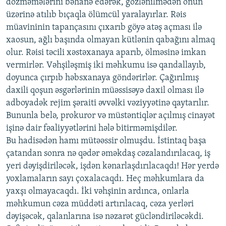
dözməmələrini bəhanə edərək, gözlənilmədən onun
üzərinə atılıb bıçaqla ölümcül yaralayırlar. Rəis
müavininin tapançasını çıxarıb göyə atəş açması ilə
xaosun, ağlı başında olmayan kütlənin qabağını almaq
olur. Rəisi təcili xəstəxanaya aparıb, ölməsinə imkan
vermirlər. Vəhşiləşmiş iki məhkumu isə qandallayıb,
doyunca çırpıb həbsxanaya göndərirlər. Çağırılmış
daxili qoşun əsgərlərinin müəssisəyə daxil olması ilə
adboyadək rejim şəraiti əvvəlki vəziyyətinə qaytarılır.
Bununla belə, prokuror və müstəntiqlər açılmış cinayət
işinə dair fəaliyyətlərini hələ bitirməmişdilər.
Bu hadisədən hamı mütəəssir olmuşdu. İstintaq başa
çatandan sonra nə qədər əməkdaş cəzalandırılacaq, iş
yeri dəyişdiriləcək, işdən kənarlaşdırılacaqdı! Hər yerdə
yoxlamaların sayı çoxalacaqdı. Heç məhkumlara da
yaxşı olmayacaqdı. İki vəhşinin ardınca, onlarla
məhkumun cəza müddəti artırılacaq, cəza yerləri
dəyişəcək, qalanlarına isə nəzarət gücləndiriləcəkdi.