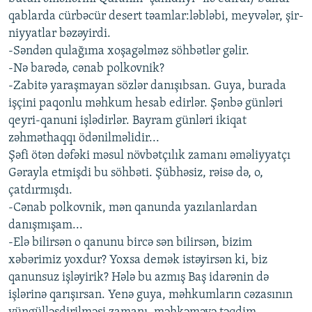
qablarda cürbəcür desert təamlar:ləbləbi, meyvələr, şir-
niyyatlar bəzəyirdi.
-Səndən qulağıma xoşagəlməz söhbətlər gəlir.
-Nə barədə, cənab polkovnik?
-Zabitə yaraşmayan sözlər danışıbsan. Guya, burada
işçini paqonlu məhkum hesab edirlər. Şənbə günləri
qeyri-qanuni işlədirlər. Bayram günləri ikiqat
zəhməthaqqı ödənilməlidir...
Şəfi ötən dəfəki məsul növbətçılık zamanı əməliyyatçı
Gərayla etmişdi bu söhbəti. Şübhəsiz, rəisə də, o,
çatdırmışdı.
-Cənab polkovnik, mən qanunda yazılanlardan
danışmışam...
-Elə bilirsən o qanunu bircə sən bilirsən, bizim
xəbərimiz yoxdur? Yoxsa demək istəyirsən ki, biz
qanunsuz işləyirik? Hələ bu azmış Baş idarənin də
işlərinə qarışırsan. Yenə guya, məhkumların cəzasının