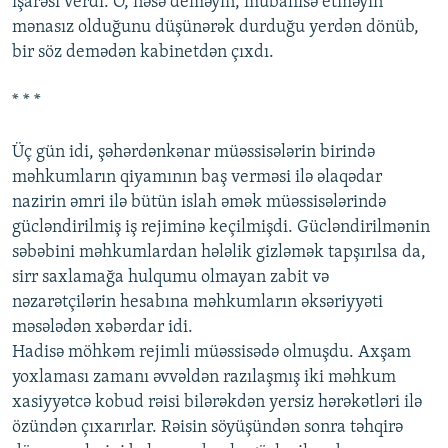
işarəsi verdi. O, nəsə deməyin, mübahisə etməyin
mənasız olduğunu düşünərək durduğu yerdən dönüb,
bir söz demədən kabinetdən çıxdı.
* * *
Üç gün idi, şəhərdənkənar müəssisələrin birində
məhkumların qiyamının baş verməsi ilə əlaqədar
nazirin əmri ilə bütün islah əmək müəssisələrində
gücləndirilmiş iş rejiminə keçilmişdi. Gücləndirilmənin
səbəbini məhkumlardan hələlik gizləmək tapşırılsa da,
sirr saxlamağa hulqumu olmayan zabit və
nəzarətçilərin hesabına məhkumların əksəriyyəti
məsələdən xəbərdar idi.
Hadisə möhkəm rejimli müəssisədə olmuşdu. Axşam
yoxlaması zamanı əvvəldən razılaşmış iki məhkum
xasiyyətcə kobud rəisi bilərəkdən yersiz hərəkətləri ilə
özündən çıxarırlar. Rəisin söyüşündən sonra təhqirə