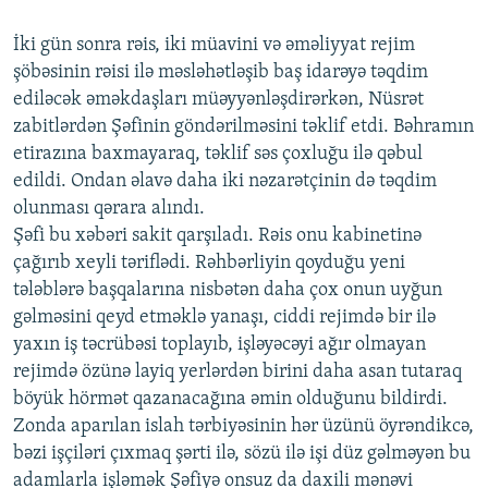
İki gün sonra rəis, iki müavini və əməliyyat rejim
şöbəsinin rəisi ilə məsləhətləşib baş idarəyə təqdim
ediləcək əməkdaşları müəyyənləşdirərkən, Nüsrət
zabitlərdən Şəfinin göndərilməsini təklif etdi. Bəhramın
etirazına baxmayaraq, təklif səs çoxluğu ilə qəbul
edildi. Ondan əlavə daha iki nəzarətçinin də təqdim
olunması qərara alındı.
Şəfi bu xəbəri sakit qarşıladı. Rəis onu kabinetinə
çağırıb xeyli təriflədi. Rəhbərliyin qoyduğu yeni
tələblərə başqalarına nisbətən daha çox onun uyğun
gəlməsini qeyd etməklə yanaşı, ciddi rejimdə bir ilə
yaxın iş təcrübəsi toplayıb, işləyəcəyi ağır olmayan
rejimdə özünə layiq yerlərdən birini daha asan tutaraq
böyük hörmət qazanacağına əmin olduğunu bildirdi.
Zonda aparılan islah tərbiyəsinin hər üzünü öyrəndikcə,
bəzi işçiləri çıxmaq şərti ilə, sözü ilə işi düz gəlməyən bu
adamlarla işləmək Şəfiyə onsuz da daxili mənəvi