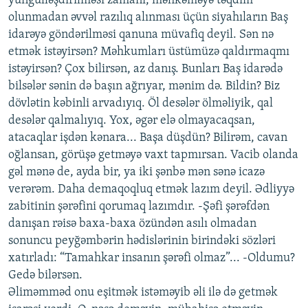
yüngülləşdirilməsi zamanı, məhkəməyə təqdim
olunmadan əvvəl razılıq alınması üçün siyahıların Baş
idarəyə göndərilməsi qanuna müvafiq deyil. Sən nə
etmək istəyirsən? Məhkumları üstümüzə qaldırmaqmı
istəyirsən? Çox bilirsən, az danış. Bunları Baş idarədə
bilsələr sənin də başın ağrıyar, mənim də. Bildin? Biz
dövlətin kəbinli arvadıyıq. Öl desələr ölməliyik, qal
desələr qalmalıyıq. Yox, əgər elə olmayacaqsan,
atacaqlar işdən kənara... Başa düşdün? Bilirəm, cavan
oğlansan, görüşə getməyə vaxt tapmırsan. Vacib olanda
gəl mənə de, ayda bir, ya iki şənbə mən sənə icazə
verərəm. Daha demaqoqluq etmək lazım deyil. Ədliyyə
zabitinin şərəfini qorumaq lazımdır. -Şəfi şərəfdən
danışan rəisə baxa-baxa özündən asılı olmadan
sonuncu peyğəmbərin hədislərinin birindəki sözləri
xatırladı: “Tamahkar insanın şərəfi olmaz”... -Oldumu?
Gedə bilərsən.
Əliməmməd onu eşitmək istəməyib əli ilə də getmək