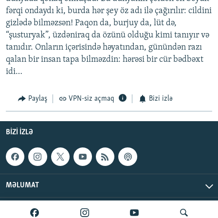
fərqi ondaydı ki, burda hər şey öz adı ilə çağırılır: cildini
gizlədə bilməzsən! Paqon da, burjuy da, lüt də,
“şusturyak”, üzdəniraq da özünü olduğu kimi tanıyır və
tanıdır. Onların içərisində həyatından, günündən razı
qalan bir insan tapa bilməzdin: hərəsi bir cür bədbəxt
idi…
Paylaş
VPN-siz açmaq
Bizi izlə
BIZI IZLƏ
MƏLUMAT
AzadlıqRadiosu © 2026 Inc. | Bütün hüquqlar qorunur