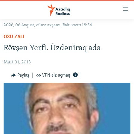
Keçid
linkləri
Əsas
2026, 06 Avqust, cümə axşamı, Bakı vaxtı 18:54
məzmuna
GÜNDƏM
OXU ZALI
qayıt
#İZAHLA
Əsas
Rövşən Yerfi. Üzdəniraq ada
KORRUPSIOMETR
naviqasiyaya
qayıt
Mart 01, 2013
#ƏSLINDƏ
Axtarışa
FƏRQƏ BAX
Paylaş
VPN-siz açmaq
keç
QANUNI DOĞRU
ARAŞDIRMA
MULTIMEDIA
RADIO ARXIV
VIDEO
HAQQIMIZDA
FOTOQALEREYA
OXU ZALI