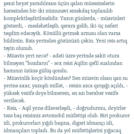
şəxsi heyət yaradılması üçün qalan müəssisələrin
hərəsindən bir-iki nümunəvi əməkdaş toplanılıb
komplektləşdirilməlidir. Yaxın günlərdə, - müavinləri
göstərdi, - məsləhətləşib, qərara gəlib, iki-üç nəfəri
təqdim edəcəyik. Könüllü getmək arzusu olan varsa
bildirsin. Rəis yerindən gözünüzü çəkin. Yeni rəis artıq
təyin olunub.
- Müavin yeri necə? - adəti üzrə yerində sakit otura
bilməyən “bozdarın” - sex rəisi Aqilin qəfil sualından
hamının üzünə gülüş qondu.
- Müavinlik keçir könlündən? Sən müavin olsan qan su
yerinə axar, yazıqdı millət, - rəisin azca qırışığı açıldı, -
yüksək vəzifə deyə bilmərəm, ən azı bərabər vəzifə
veriləcək.
- Rəis, - Aqil yenə dilavərləşdi, - doğrudurmu, deyirlər
təzə baş rəisimiz avtomobil müfəttişi olub. Biri prokuror
idi, prokurorları yığdı başına, digəri idmançı idi,
idmançıları topladı. Bu da yol müfəttişlərini yığacaq