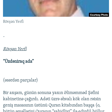
İNFOQRAFIKA
AZƏRBAYCAN ƏDƏBIYYATI KITABXANASI
MISSIYAMIZ
BIZI IZLƏ
KARIKATURA
İSLAM VƏ DEMOKRATIYA
PEŞƏ ETIKASI VƏ JURNALISTIKA STANDARTLARIMIZ
Rövşən Yerfi
İZ - MƏDƏNIYYƏT PROQRAMI
MATERIALLARIMIZDAN ISTIFADƏ
AZADLIQRADIOSU MOBIL TELEFONUNUZDA
RFE/RL-in bütün saytları
-
BIZIMLƏ ƏLAQƏ
Rövşən Yerfi
XƏBƏR BÜLLETENLƏRIMIZ
“Üzdəniraq ada”
(əsərdən parçalar)
Bir axşam, günün sonuna yaxın Əliməmməd Şəfini
kabinetinə çağırdı. Adəti üzrə əhvalı kök olan rəisin
geniş masasının üstünü Quran kitabından başqa (o,
bütün əməllərini Quranın “şahidliyi” ilə edirdi) büllur