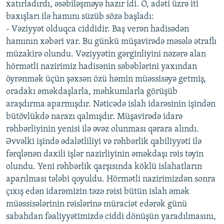
xatırladırdı, əsəbiləşməyə hazır idi. O, adəti üzrə iti
baxışları ilə hamını süzüb sözə başladı:
- Vəziyyət olduqca ciddidir. Baş verən hadisədən
hamının xəbəri var. Bu günkü müşavirədə məsələ ətraflı
müzakirə olundu. Vəziyyətin gərginliyini nəzərə alan
hörmətli nazirimiz hadisənin səbəblərini yaxından
öyrənmək üçün şəxsən özü həmin müəssisəyə getmiş,
oradakı əməkdaşlarla, məhkumlarla görüşüb
araşdırma aparmışdır. Nəticədə islah idarəsinin işindən
bütövlükdə narazı qalmışdır. Müşavirədə idarə
rəhbərliyinin yenisi ilə əvəz olunması qərara alındı.
Əvvəlki işində ədalətliliyi və rəhbərlik qabiliyyəti ilə
fərqlənən daxili işlər nazirliyinin əməkdaşı rəis təyin
olundu. Yeni rəhbərlik qarşısında köklü islahatların
aparılması tələbi qoyuldu. Hörmətli nazirimizdən sonra
çıxış edən idarəmizin təzə rəisi bütün islah əmək
müəssisələrinin rəislərinə müraciət edərək günü
sabahdan fəaliyyətimizdə ciddi dönüşün yaradılmasını,