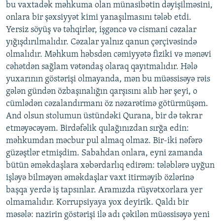
bu vaxtadək məhkuma olan münasibətin dəyişilməsini,
onlara bir şəxsiyyət kimi yanaşılmasını tələb etdi.
Yersiz söyüş və təhqirlər, işgəncə və cismani cəzalar
yığışdırılmalıdır. Cəzalar yalnız qanun çərçivəsində
olmalıdır. Məhkum həbsdən cəmiyyətə fiziki və mənəvi
cəhətdən sağlam vətəndaş olaraq qayıtmalıdır. Hələ
yuxarının göstərişi olmayanda, mən bu müəssisəyə rəis
gələn gündən özbaşınalığın qarşısını alıb hər şeyi, o
cümlədən cəzalandırmanı öz nəzarətimə götürmüşəm.
And olsun stolumun üstündəki Qurana, bir də təkrar
etməyəcəyəm. Birdəfəlik qulağınızdan sırğa edin:
məhkumdan məcbur pul almaq olmaz. Bir-iki nəfərə
güzəştlər etmişdim. Sabahdan onlara, eyni zamanda
bütün əməkdaşlara xəbərdarlıq edirəm: tələblərə uyğun
işləyə bilməyən əməkdaşlar vaxt itirməyib özlərinə
başqa yerdə iş tapsınlar. Aramızda rüşvətxorlara yer
olmamalıdır. Korrupsiyaya yox deyirik. Qaldı bir
məsələ: nazirin göstərişi ilə adı çəkilən müəssisəyə yeni