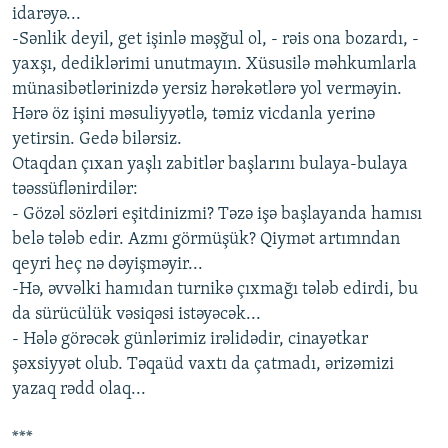
idarəyə...
-Sənlik deyil, get işinlə məşğul ol, - rəis ona bozardı, -
yaxşı, dediklərimi unutmayın. Xüsusilə məhkumlarla
münasibətlərinizdə yersiz hərəkətlərə yol verməyin.
Hərə öz işini məsuliyyətlə, təmiz vicdanla yerinə
yetirsin. Gedə bilərsiz.
Otaqdan çıxan yaşlı zabitlər başlarını bulaya-bulaya
təəssüflənirdilər:
- Gözəl sözləri eşitdinizmi? Təzə işə başlayanda hamısı
belə tələb edir. Azmı görmüşük? Qiymət artımndan
qeyri heç nə dəyişməyir...
-Hə, əvvəlki hamıdan turnikə çıxmağı tələb edirdi, bu
da sürücülük vəsiqəsi istəyəcək...
- Hələ görəcək günlərimiz irəlidədir, cinayətkar
şəxsiyyət olub. Təqaüd vaxtı da çatmadı, ərizəmizi
yazaq rədd olaq...
***