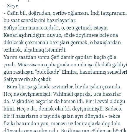
- Xeyr.
- Özün bil, doğrudan, qəribə oğlansan. İndi tapşıraram,
bu saat sənədlərini hazırlayarlar.
Şəfiyə kim inanacaqdı ki, o, özü getmək istəyir.
Kənarlaşdırıldığını duyub, sözlə deyilməsə belə ona
dikiləcək çoxmənalı baxışları görmək, o baxışlardan
əzilmək, alçalmaq istəmirdi.
Yarım saatdan sonra Şəfi dəmir qapıları keçib çölə
çıxdı. Müəssisənin qabağında onunla işə ilk dəfə gəldiyi
gün rastlaşan “otdelkadr” Elmira, hazırlanmış sənədləri
Şəfiyə verib ah çəkdi:
- Bura bir işə gələndə sevinirlər, bir də işdən çıxanda.
Heç nə dəyişməmişdi. Vahiməli qapı da, uca hasarlar
da. Vışkadakı əsgərlər də həmən idi. Bir il əvvəl olduğu
kimi. Heç o da, demək olar ki, dəyişməmişdi. Sadəcə,
bir il hasarların o tayında qalan ayrı dünyada - təkcə
fiziki baxımdan yox, mənəvi üzdəniraqlarla dopdolu
dünyada qonaq olmuşdu. Bu dünyanın çöldən ən böyük