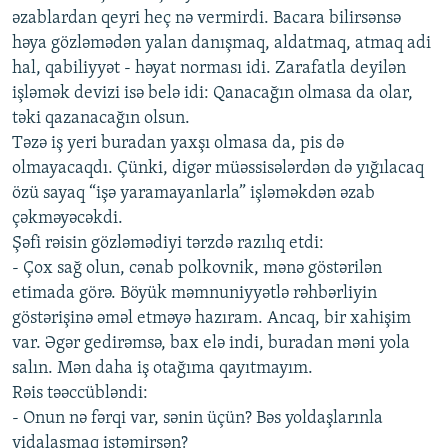
əzablardan qeyri heç nə vermirdi. Bacara bilirsənsə
həya gözləmədən yalan danışmaq, aldatmaq, atmaq adi
hal, qabiliyyət - həyat norması idi. Zarafatla deyilən
işləmək devizi isə belə idi: Qanacağın olmasa da olar,
təki qazanacağın olsun.
Təzə iş yeri buradan yaxşı olmasa da, pis də
olmayacaqdı. Çünki, digər müəssisələrdən də yığılacaq
özü sayaq “işə yaramayanlarla” işləməkdən əzab
çəkməyəcəkdi.
Şəfi rəisin gözləmədiyi tərzdə razılıq etdi:
- Çox sağ olun, cənab polkovnik, mənə göstərilən
etimada görə. Böyük məmnuniyyətlə rəhbərliyin
göstərişinə əməl etməyə hazıram. Ancaq, bir xahişim
var. Əgər gedirəmsə, bax elə indi, buradan məni yola
salın. Mən daha iş otağıma qayıtmayım.
Rəis təəccübləndi:
- Onun nə fərqi var, sənin üçün? Bəs yoldaşlarınla
vidalaşmaq istəmirsən?