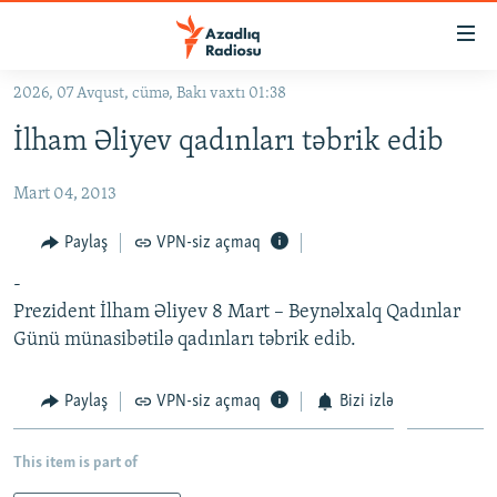
Keçid
linkləri
Əsas
2026, 07 Avqust, cümə, Bakı vaxtı 01:38
məzmuna
GÜNDƏM
İlham Əliyev qadınları təbrik edib
qayıt
#İZAHLA
Əsas
Mart 04, 2013
KORRUPSIOMETR
naviqasiyaya
qayıt
#ƏSLINDƏ
Paylaş
VPN-siz açmaq
Axtarışa
FƏRQƏ BAX
keç
-
Prezident İlham Əliyev 8 Mart – Beynəlxalq Qadınlar
QANUNI DOĞRU
Günü münasibətilə qadınları təbrik edib.
ARAŞDIRMA
MULTIMEDIA
Paylaş
VPN-siz açmaq
Bizi izlə
RADIO ARXIV
VIDEO
This item is part of
HAQQIMIZDA
FOTOQALEREYA
OXU ZALI