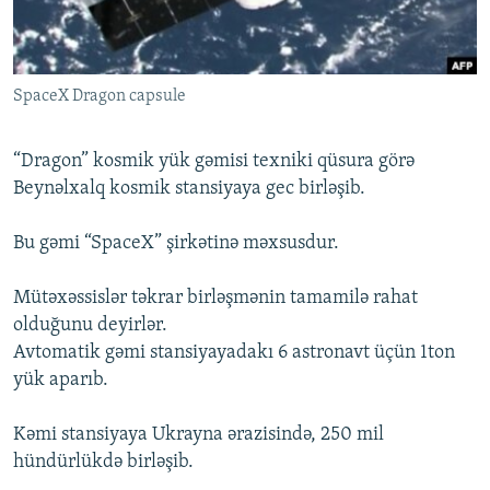
İNFOQRAFIKA
AZƏRBAYCAN ƏDƏBIYYATI KITABXANASI
MISSIYAMIZ
BIZI IZLƏ
KARIKATURA
İSLAM VƏ DEMOKRATIYA
PEŞƏ ETIKASI VƏ JURNALISTIKA STANDARTLARIMIZ
SpaceX Dragon capsule
İZ - MƏDƏNIYYƏT PROQRAMI
MATERIALLARIMIZDAN ISTIFADƏ
AZADLIQRADIOSU MOBIL TELEFONUNUZDA
RFE/RL-in bütün saytları
“Dragon” kosmik yük gəmisi texniki qüsura görə
BIZIMLƏ ƏLAQƏ
Beynəlxalq kosmik stansiyaya gec birləşib.
XƏBƏR BÜLLETENLƏRIMIZ
Bu gəmi “SpaceX” şirkətinə məxsusdur.
Mütəxəssislər təkrar birləşmənin tamamilə rahat
olduğunu deyirlər.
Avtomatik gəmi stansiyayadakı 6 astronavt üçün 1ton
yük aparıb.
Kəmi stansiyaya Ukrayna ərazisində, 250 mil
hündürlükdə birləşib.