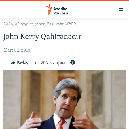
Keçid
linkləri
Əsas
2026, 08 Avqust, şənbə, Bakı vaxtı 07:50
məzmuna
GÜNDƏM
John Kerry Qahirədədir
qayıt
#İZAHLA
Əsas
Mart 02, 2013
KORRUPSIOMETR
naviqasiyaya
qayıt
#ƏSLINDƏ
Paylaş
VPN-siz açmaq
Axtarışa
FƏRQƏ BAX
keç
QANUNI DOĞRU
ARAŞDIRMA
MULTIMEDIA
RADIO ARXIV
VIDEO
HAQQIMIZDA
FOTOQALEREYA
OXU ZALI