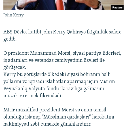
İNFOQRAFIKA
AZƏRBAYCAN ƏDƏBIYYATI KITABXANASI
MISSIYAMIZ
BIZI IZLƏ
John Kerry
KARIKATURA
İSLAM VƏ DEMOKRATIYA
PEŞƏ ETIKASI VƏ JURNALISTIKA STANDARTLARIMIZ
İZ - MƏDƏNIYYƏT PROQRAMI
MATERIALLARIMIZDAN ISTIFADƏ
ABŞ Dövlət katibi John Kerry Qahirəyə ikigünlük səfərə
AZADLIQRADIOSU MOBIL TELEFONUNUZDA
RFE/RL-in bütün saytları
gedib.
BIZIMLƏ ƏLAQƏ
O prezident Muhammad Morsi, siyasi partiya liderləri,
XƏBƏR BÜLLETENLƏRIMIZ
iş adamları və vətəndaş cəmiyyətinin üzvləri ilə
görüşəcək.
Kerry bu görüşlərdə ölkədəki siyasi böhranın həlli
yollarını və iqtisadi islahatlar aparmaq üçün Misirin
Beynəlxalq Valyuta fondu ilə razılığa gəlməsini
müzakirə etmək fikrindədir.
Misir müxalifəti prezident Morsi və onun təmsil
olunduğu islamçı “Müsəlman qardaşları” hərəkatını
hakimiyyəti zəbt etməkdə günahlandırır.