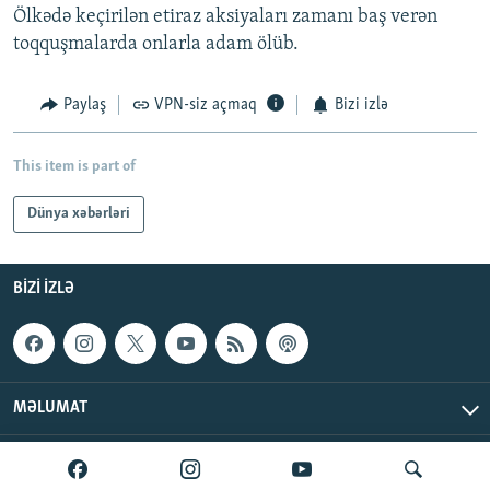
Ölkədə keçirilən etiraz aksiyaları zamanı baş verən
toqquşmalarda onlarla adam ölüb.
Paylaş
VPN-siz açmaq
Bizi izlə
This item is part of
Dünya xəbərləri
BIZI IZLƏ
MƏLUMAT
AzadlıqRadiosu © 2026 Inc. | Bütün hüquqlar qorunur