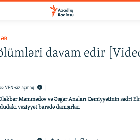
LƏR
ölümləri davam edir [Vide
VPN-siz açmaq
 Ələkbər Məmmədov və Əsgər Anaları Cəmiyyətinin sədri El
udakı vəziyyət barədə danışırlar.