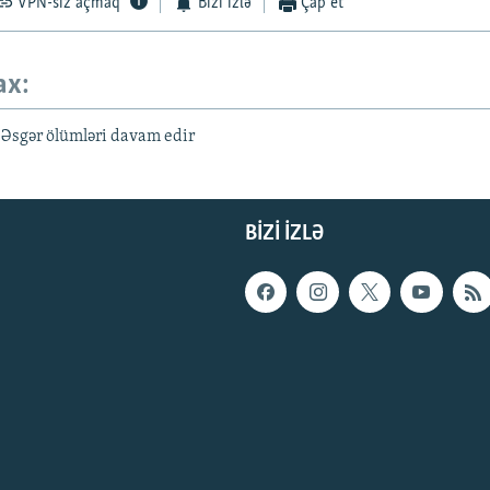
VPN-siz açmaq
Bizi izlə
Çap et
ax:
 Əsgər ölümləri davam edir
BIZI IZLƏ