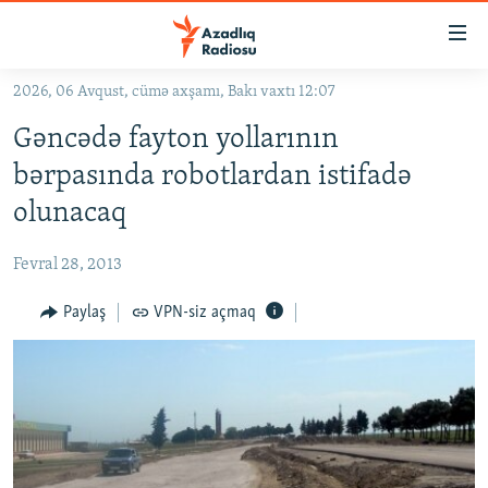
Keçid
linkləri
Əsas
2026, 06 Avqust, cümə axşamı, Bakı vaxtı 12:07
məzmuna
GÜNDƏM
Gəncədə fayton yollarının
qayıt
#İZAHLA
Əsas
bərpasında robotlardan istifadə
KORRUPSIOMETR
naviqasiyaya
olunacaq
qayıt
#ƏSLINDƏ
Axtarışa
Fevral 28, 2013
FƏRQƏ BAX
keç
QANUNI DOĞRU
Paylaş
VPN-siz açmaq
ARAŞDIRMA
MULTIMEDIA
RADIO ARXIV
VIDEO
HAQQIMIZDA
FOTOQALEREYA
OXU ZALI