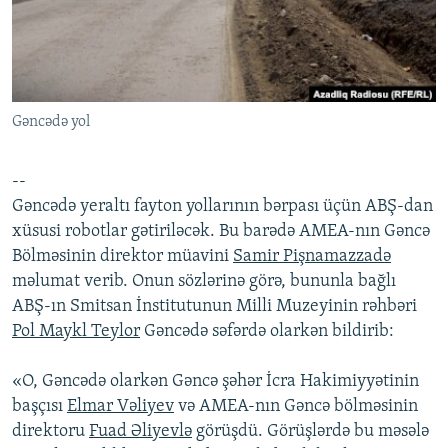
İNFOQRAFIKA
AZƏRBAYCAN ƏDƏBIYYATI KITABXANASI
MISSIYAMIZ
BIZI IZLƏ
KARIKATURA
İSLAM VƏ DEMOKRATIYA
PEŞƏ ETIKASI VƏ JURNALISTIKA STANDARTLARIMIZ
İZ - MƏDƏNIYYƏT PROQRAMI
MATERIALLARIMIZDAN ISTIFADƏ
Gəncədə yol
AZADLIQRADIOSU MOBIL TELEFONUNUZDA
RFE/RL-in bütün saytları
BIZIMLƏ ƏLAQƏ
--
XƏBƏR BÜLLETENLƏRIMIZ
Gəncədə yeraltı fayton yollarının bərpası üçün ABŞ-dan
xüsusi robotlar gətiriləcək. Bu barədə AMEA-nın Gəncə
Bölməsinin direktor müavini
Samir Pişnamazzadə
məlumat verib. Onun sözlərinə görə, bununla bağlı
ABŞ-ın Smitsan İnstitutunun Milli Muzeyinin rəhbəri
Pol Maykl Teylor
Gəncədə səfərdə olarkən bildirib:
«O, Gəncədə olarkən Gəncə şəhər İcra Hakimiyyətinin
başçısı
Elmar Vəliyev
və AMEA-nın Gəncə bölməsinin
direktoru
Fuad Əliyevlə
görüşdü. Görüşlərdə bu məsələ