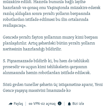
müzakirə edildi. Hazırda bununla bağlı layihə
hazırlanıb və qonaq onu Vaşinqtonda müzakirə edərək
razılıq aldıqdan sonra yeraltı yolların bərpasında
robotlardan istifadə edilməsi bu ilin ortalarında
reallaşacaq».
Gəncədə yeraltı fayton yollarının muzey kimi bərpası
planlaşdırılır. Artıq şəhərdəki bütün yeraltı yolların
xəritəsinin hazırlandığı bildirilir.
S. Pişnamazzadə bildirib ki, bu həm də təhlükəli
prosesdir və uçqun kimi təhlükələrin qarşısının
alınmasında həmin robotlardan istifadə ediləcək.
Sözü gedən tunellər şəhərin üç istiqamətinə aparır, Yeni
Gəncə yaşayış massivini İmamzadə ko
Paylaş
VPN-siz açmaq
Bizi izlə