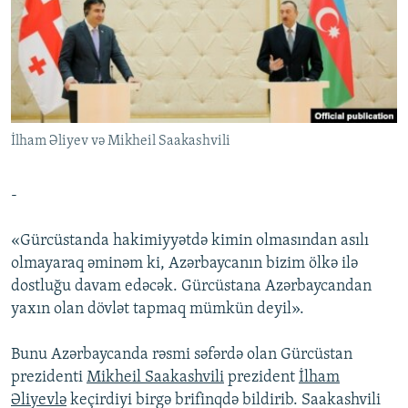
İNFOQRAFIKA
AZƏRBAYCAN ƏDƏBIYYATI KITABXANASI
MISSIYAMIZ
BIZI IZLƏ
KARIKATURA
İSLAM VƏ DEMOKRATIYA
PEŞƏ ETIKASI VƏ JURNALISTIKA STANDARTLARIMIZ
İZ - MƏDƏNIYYƏT PROQRAMI
MATERIALLARIMIZDAN ISTIFADƏ
AZADLIQRADIOSU MOBIL TELEFONUNUZDA
RFE/RL-in bütün saytları
İlham Əliyev və Mikheil Saakashvili
BIZIMLƏ ƏLAQƏ
XƏBƏR BÜLLETENLƏRIMIZ
-
«Gürcüstanda hakimiyyətdə kimin olmasından asılı
olmayaraq əminəm ki, Azərbaycanın bizim ölkə ilə
dostluğu davam edəcək. Gürcüstana Azərbaycandan
yaxın olan dövlət tapmaq mümkün deyil».
Bunu Azərbaycanda rəsmi səfərdə olan Gürcüstan
prezidenti
Mikheil Saakashvili
prezident
İlham
Əliyevlə
keçirdiyi birgə brifinqdə bildirib. Saakashvili