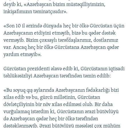
deyib ki, «Azərbaycan bizim müstəqilliyimizin,
inkişafımızın təminatçısıdır».
«Son 10 il ərzində dünyada heç bir ölkə Gürcüstan üçün
Azərbaycanın etdiyini etməyib, bizə bu qədər dəstək
verməyib. Bizim çoxsaylı tərəfdaşlarımız, dostlarımız
var. Ancaq heç bir ölkə Gürcüstana Azərbaycan qədər
yardım etməyib».
Gürcüstan prezidenti əlavə edib ki, Gürcüstanın iqtisadi
təhlükəsizliyi Azərbaycan tərəfindən təmin edilib:
«Bu soyuq qış aylarında Azərbaycanın fədakarlığı bizi
xilas edib və bu, gürcü millətinin, Gürcüstan
dövlətçiliyinin bir növ xilas edilməsi olub. Bir daha
vurğulamaq istərdim ki, Gürcüstanın ərazi bütövlüyü
də Azərbaycan qədər heç bir ölkə tərəfindən
dəstəklənməyib. Ərazi bütövlüyü məsələsi çox mühüm