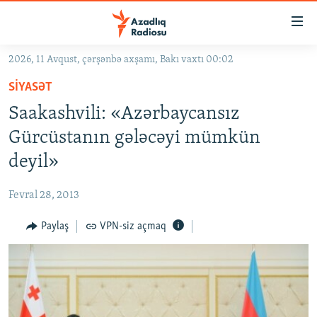
Keçid
linkləri
Əsas
2026, 11 Avqust, çərşənbə axşamı, Bakı vaxtı 00:02
məzmuna
GÜNDƏM
SIYASƏT
qayıt
#İZAHLA
Əsas
Saakashvili: «Azərbaycansız
KORRUPSIOMETR
naviqasiyaya
Gürcüstanın gələcəyi mümkün
qayıt
#ƏSLINDƏ
deyil»
Axtarışa
FƏRQƏ BAX
keç
Fevral 28, 2013
QANUNI DOĞRU
Paylaş
VPN-siz açmaq
ARAŞDIRMA
MULTIMEDIA
RADIO ARXIV
VIDEO
HAQQIMIZDA
FOTOQALEREYA
OXU ZALI