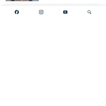
Rusiyadan Ermənistana qaçan
Sergey: 'Mən rus fərarisiyəm'
Savaşsız keçən bir il - Azərbaycanla
Axtar
Ermənistan sülhə nə qədər yaxındır?
'Guya Əli Kərimliyə 850 min
göndərib' – keçmiş mühafizəçi
tutuldu, Bakıya verilə bilər
Bölmənin bütün materialları burada
Çox izlənən