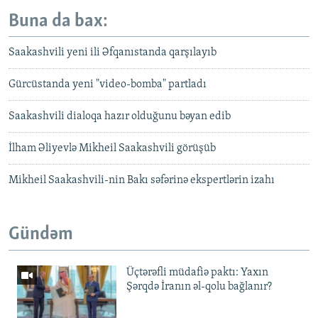
Buna da bax:
Saakashvili yeni ili Əfqanıstanda qarşılayıb
Gürcüstanda yeni "video-bomba" partladı
Saakashvili dialoqa hazır olduğunu bəyan edib
İlham Əliyevlə Mikheil Saakashvili görüşüb
Mikheil Saakashvili-nin Bakı səfərinə ekspertlərin izahı
Gündəm
Üçtərəfli müdafiə paktı: Yaxın
Şərqdə İranın əl-qolu bağlanır?