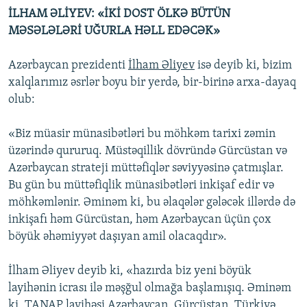
İLHAM ƏLİYEV: «İKİ DOST ÖLKƏ BÜTÜN
MƏSƏLƏLƏRİ UĞURLA HƏLL EDƏCƏK»
Azərbaycan prezidenti
İlham Əliyev
isə deyib ki, bizim
xalqlarımız əsrlər boyu bir yerdə, bir-birinə arxa-dayaq
olub:
«Biz müasir münasibətləri bu möhkəm tarixi zəmin
üzərində qururuq. Müstəqillik dövründə Gürcüstan və
Azərbaycan strateji müttəfiqlər səviyyəsinə çatmışlar.
Bu gün bu müttəfiqlik münasibətləri inkişaf edir və
möhkəmlənir. Əminəm ki, bu əlaqələr gələcək illərdə də
inkişafı həm Gürcüstan, həm Azərbaycan üçün çox
böyük əhəmiyyət daşıyan amil olacaqdır».
İlham Əliyev deyib ki, «hazırda biz yeni böyük
layihənin icrası ilə məşğul olmağa başlamışıq. Əminəm
ki, TANAP layihəsi Azərbaycan, Gürcüstan, Türkiyə,