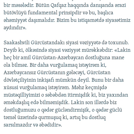
bir məsələdir. Bütün Qafqaz haqqında danışanda ərazi
bütövlüyü fundamental prinsipdir və bu, başlıca
əhəmiyyət daşımalıdır. Bizim bu istiqamətdə siyasətimiz
aydındır».
Saakashvili Gürcüstandakı siyasi vəziyyətə də toxunub.
Deyib ki, ölkəsində siyasi vəziyyət mürəkkəbdir: «Lakin
heç bir amil Gürcüstan-Azərbaycan dostluğuna mane
ola bilməz. Bir daha vurğulamaq istəyirəm ki,
Azərbaycansız Gürcüstanın gələcəyi, Gürcüstan
dövlətçiliyinin inkişafı mümkün deyil. Bunu bir daha
xüsusi vurğulamaq istəyirəm. Məhz keçmişdə
müstəqilliyimizi o səbəbdən itirmişdik ki, biz yaxından
əməkdaşlıq edə bilməmişdik. Lakin son illərdə biz
dostluğumuzu o qədər gücləndirmişik, o qədər güclü
təməl üzərində qurmuşuq ki, artıq bu dostluq
sarsılmazdır və əbədidir».