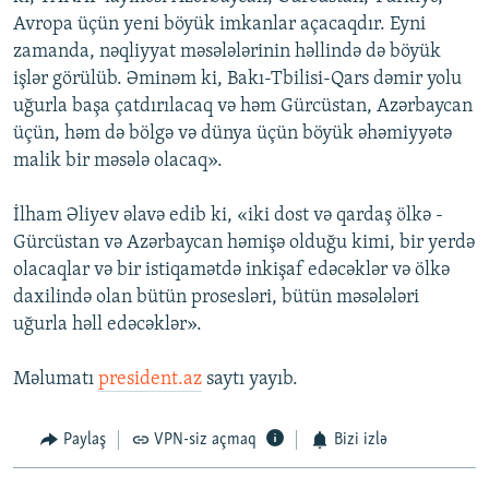
Avropa üçün yeni böyük imkanlar açacaqdır. Eyni
zamanda, nəqliyyat məsələlərinin həllində də böyük
işlər görülüb. Əminəm ki, Bakı-Tbilisi-Qars dəmir yolu
uğurla başa çatdırılacaq və həm Gürcüstan, Azərbaycan
üçün, həm də bölgə və dünya üçün böyük əhəmiyyətə
malik bir məsələ olacaq».
İlham Əliyev əlavə edib ki, «iki dost və qardaş ölkə -
Gürcüstan və Azərbaycan həmişə olduğu kimi, bir yerdə
olacaqlar və bir istiqamətdə inkişaf edəcəklər və ölkə
daxilində olan bütün prosesləri, bütün məsələləri
uğurla həll edəcəklər».
Məlumatı
president.az
saytı yayıb.
Paylaş
VPN-siz açmaq
Bizi izlə