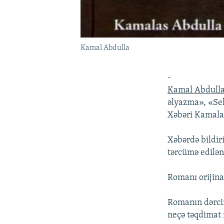
Kamal Abdulla
-
Kamal Abdull
əlyazma», «Se
Xəbəri Kamalab
Xəbərdə bildiri
tərcümə edilən 
Romanı orijina
Romanın dərcin
neçə təqdimat 