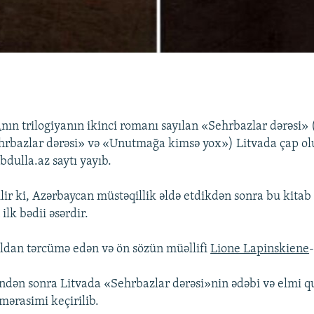
a
nın trilogiyanın ikinci romanı sayılan «Sehrbazlar dərəsi»
hrbazlar dərəsi» və «Unutmağa kimsə yox») Litvada çap ol
dulla.az saytı yayıb.
lir ki, Azərbaycan müstəqillik əldə etdikdən sonra bu kitab 
ilk bədii əsərdir.
ldan tərcümə edən və ön sözün müəllifi
Lione Lapinskiene
-
dən sonra Litvada «Sehrbazlar dərəsi»nin ədəbi və elmi q
mərasimi keçirilib.