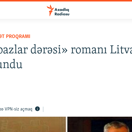
YƏT PROQRAMI
azlar dərəsi» romanı Litv
lundu
VPN-siz açmaq