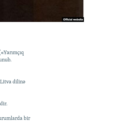
 («Yarımçıq
unub.
Litva dilinə
dir.
urumlarda bir