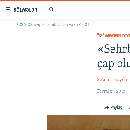
Keçid
BÖLMƏLƏR
linkləri
Axtar
Əsas
2026, 08 Avqust, şənbə, Bakı vaxtı 03:01
GÜNDƏM
məzmuna
"İZ" MƏDƏNIY
#İZAHLA
qayıt
Əsas
«Sehrb
KORRUPSIOMETR
naviqasiyaya
#ƏSLINDƏ
qayıt
çap o
Axtarışa
FƏRQƏ BAX
keç
QANUNI DOĞRU
Sevda İsmayıllı
ARAŞDIRMA
Fevral 27, 2013
MULTIMEDIA
Paylaş
RADIO ARXIV
VIDEO
HAQQIMIZDA
FOTOQALEREYA
OXU ZALI