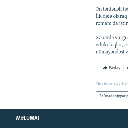
Ən təntənəli t
İlk dəfə olara
romanı da iştir
Xəbərdə vurğul
edukoloqlar, əd
nümayəndəsi və
Paylaş
This item is part of
"İz" mədəniyyət 
MƏLUMAT