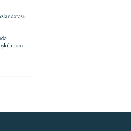
zlar dərəsi»
ndə
əşkilatının