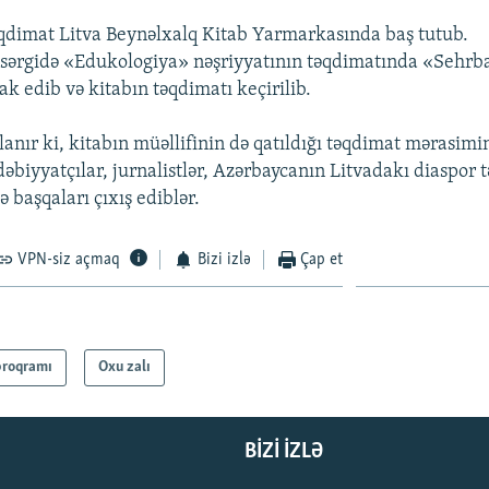
əqdimat Litva Beynəlxalq Kitab Yarmarkasında baş tutub.
q sərgidə «Edukologiya» nəşriyyatının təqdimatında «Sehrba
ak edib və kitabın təqdimatı keçirilib.
anır ki, kitabın müəllifinin də qatıldığı təqdimat mərasimi
əbiyyatçılar, jurnalistlər, Azərbaycanın Litvadakı diaspor t
 başqaları çıxış ediblər.
VPN-siz açmaq
Bizi izlə
Çap et
proqramı
Oxu zalı
BIZI IZLƏ