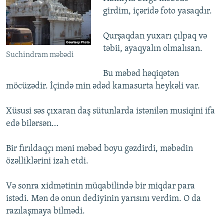
girdim, içəridə foto yasaqdır.
Qurşaqdan yuxarı çılpaq və
təbii, ayaqyalın olmalısan.
Suchindram məbədi
Bu məbəd həqiqətən
möcüzədir. İçində min ədəd kamasurta heykəli var.
Xüsusi səs çıxaran daş sütunlarda istənilən musiqini ifa
edə bilərsən…
Bir fırıldaqçı məni məbəd boyu gəzdirdi, məbədin
özəlliklərini izah etdi.
Və sonra xidmətinin müqabilində bir miqdar para
istədi. Mən də onun dediyinin yarısını verdim. O da
razılaşmaya bilmədi.