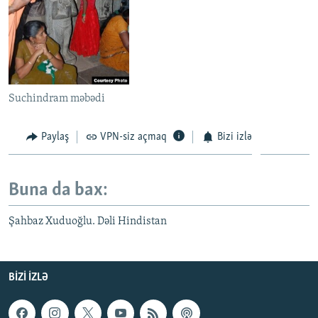
Suchindram məbədi
Paylaş
VPN-siz açmaq
Bizi izlə
Buna da bax:
Şahbaz Xuduoğlu. Dəli Hindistan
BIZI IZLƏ