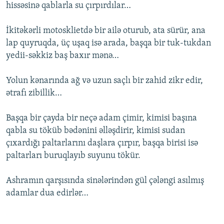
hissəsinə qablarla su çırpırdılar…
İkitəkərli motosklietdə bir ailə oturub, ata sürür, ana
lap quyruqda, üç uşaq isə arada, başqa bir tuk-tukdan
yedii-səkkiz baş baxır mənə…
Yolun kənarında ağ və uzun saçlı bir zahid zikr edir,
ətrafı zibillik…
Başqa bir çayda bir neçə adam çimir, kimisi başına
qabla su töküb bədənini əlləşdirir, kimisi sudan
çıxardığı paltarlarını daşlara çırpır, başqa birisi isə
paltarları buruqlayıb suyunu tökür.
Ashramın qarşısında sinələrindən gül çələngi asılmış
adamlar dua edirlər…