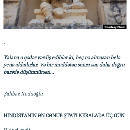
İNFOQRAFIKA
AZƏRBAYCAN ƏDƏBIYYATI KITABXANASI
MISSIYAMIZ
BIZI IZLƏ
KARIKATURA
İSLAM VƏ DEMOKRATIYA
PEŞƏ ETIKASI VƏ JURNALISTIKA STANDARTLARIMIZ
İZ - MƏDƏNIYYƏT PROQRAMI
MATERIALLARIMIZDAN ISTIFADƏ
AZADLIQRADIOSU MOBIL TELEFONUNUZDA
RFE/RL-in bütün saytları
-
BIZIMLƏ ƏLAQƏ
Yalana o qədər vərdiş ediblər ki, heç nə almasan belə
XƏBƏR BÜLLETENLƏRIMIZ
yenə aldadırlar. Və bir müddətən sonra sən daha doğru
barədə düşünmürsən…
Şahbaz Xuduoğlu
HİNDİSTANIN ƏN CƏNUB ŞTATI KERALADA ÜÇ GÜN