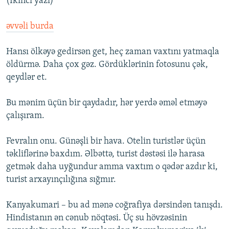
(Ikinci yazi)
əvvəli burda
Hansı ölkəyə gedirsən get, heç zaman vaxtını yatmaqla
öldürmə. Daha çox gəz. Gördüklərinin fotosunu çək,
qeydlər et.
Bu mənim üçün bir qaydadır, hər yerdə əməl etməyə
çalışıram.
Fevralın onu. Günəşli bir hava. Otelin turistlər üçün
təkliflərinə baxdım. Əlbəttə, turist dəstəsi ilə harasa
getmək daha uyğundur amma vaxtım o qədər azdır ki,
turist arxayınçılığına sığmır.
Kanyakumari – bu ad mənə coğrafiya dərsindən tanışdı.
Hindistanın ən cənub nöqtəsi. Üç su hövzəsinin