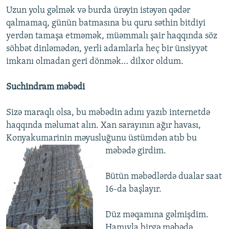
Uzun yolu gəlmək və burda ürəyin istəyən qədər
qalmamaq, günün batmasına bu quru səthin bitdiyi
yerdən tamaşa etməmək, müəmmalı şair haqqında söz
söhbət dinləmədən, yerli adamlarla heç bir ünsiyyət
imkanı olmadan geri dönmək… dilxor oldum.
Suchindram məbədi
Sizə maraqlı olsa, bu məbədin adını yazıb internetdə
haqqında məlumat alın. Xan sarayının ağır havası,
Konyakumarinin məyusluğunu üstümdən atıb bu
məbədə
girdim.
Bütün məbədlərdə dualar saat
16-da başlayır.
Düz məqamına gəlmişdim.
Hamıyla birgə məbədə