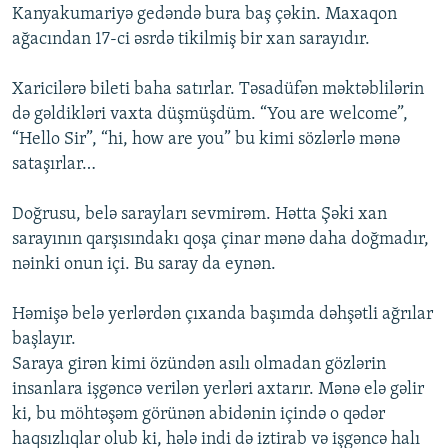
Kanyakumariyə gedəndə bura baş çəkin. Maxaqon
ağacından 17-ci əsrdə tikilmiş bir xan sarayıdır.
Xaricilərə bileti baha satırlar. Təsadüfən məktəblilərin
də gəldikləri vaxta düşmüşdüm. “You are welcome”,
“Hello Sir”, “hi, how are you” bu kimi sözlərlə mənə
sataşırlar…
Doğrusu, belə sarayları sevmirəm. Hətta Şəki xan
sarayının qarşısındakı qoşa çinar mənə daha doğmadır,
nəinki onun içi. Bu saray da eynən.
Həmişə belə yerlərdən çıxanda başımda dəhşətli ağrılar
başlayır.
Saraya girən kimi özündən asılı olmadan gözlərin
insanlara işgəncə verilən yerləri axtarır. Mənə elə gəlir
ki, bu möhtəşəm görünən abidənin içində o qədər
haqsızlıqlar olub ki, hələ indi də iztirab və işgəncə halı