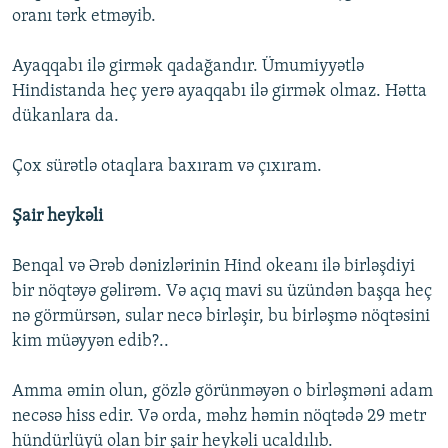
oranı tərk etməyib.
Ayaqqabı ilə girmək qadağandır. Ümumiyyətlə
Hindistanda heç yerə ayaqqabı ilə girmək olmaz. Hətta
dükanlara da.
Çox sürətlə otaqlara baxıram və çıxıram.
Şair heykəli
Benqal və Ərəb dənizlərinin Hind okeanı ilə birləşdiyi
bir nöqtəyə gəlirəm. Və açıq mavi su üzündən başqa heç
nə görmürsən, sular necə birləşir, bu birləşmə nöqtəsini
kim müəyyən edib?..
Amma əmin olun, gözlə görünməyən o birləşməni adam
necəsə hiss edir. Və orda, məhz həmin nöqtədə 29 metr
hündürlüyü olan bir şair heykəli ucaldılıb.