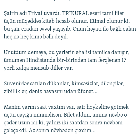
Şairin adı Trivalluvardı, TRİKURAL əsəri tamillilər
üçün müqəddəs kitab hesab olunur. Etimal olunur ki,
bu şair eradan əvvəl yaşayıb. Onun həyatı ilə bağlı qalan
heç nə heç kimə bəlli deyil.
Unutdum deməyə, bu yerlərin əhalisi tamilcə danışır,
ümumən Hindistanda bir-birindən tam fərqlənən 17
yerli xalqa mənsub dillər var.
Suvenirlər satılan dükanlar, kimsəsizlər, dilənçilər,
zibilliklər, dəniz havasını udan üfunət…
Mənim yarım saat vaxtım var, şair heykəlinə getmək
üçün qayığa minməlisən. Bilet aldım, amma növbə o
qədər uzun idi ki, yalnız iki saatdan sonra növbəm
gələçəkdi. Az sonra növbədən çıxdım…