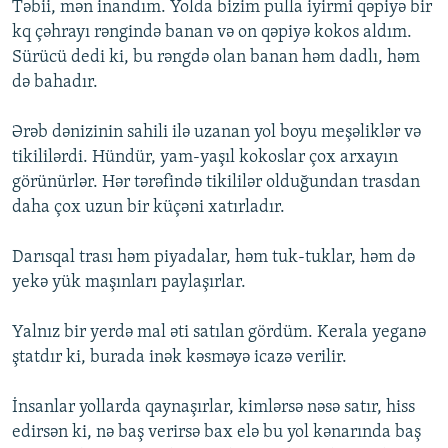
Təbii, mən inandım. Yolda bizim pulla iyirmi qəpiyə bir
kq çəhrayı rəngində banan və on qəpiyə kokos aldım.
Sürücü dedi ki, bu rəngdə olan banan həm dadlı, həm
də bahadır.
Ərəb dənizinin sahili ilə uzanan yol boyu meşəliklər və
tikililərdi. Hündür, yam-yaşıl kokoslar çox arxayın
görünürlər. Hər tərəfində tikililər olduğundan trasdan
daha çox uzun bir küçəni xatırladır.
Darısqal trası həm piyadalar, həm tuk-tuklar, həm də
yekə yük maşınları paylaşırlar.
Yalnız bir yerdə mal əti satılan gördüm. Kerala yeganə
ştatdır ki, burada inək kəsməyə icazə verilir.
İnsanlar yollarda qaynaşırlar, kimlərsə nəsə satır, hiss
edirsən ki, nə baş verirsə bax elə bu yol kənarında baş