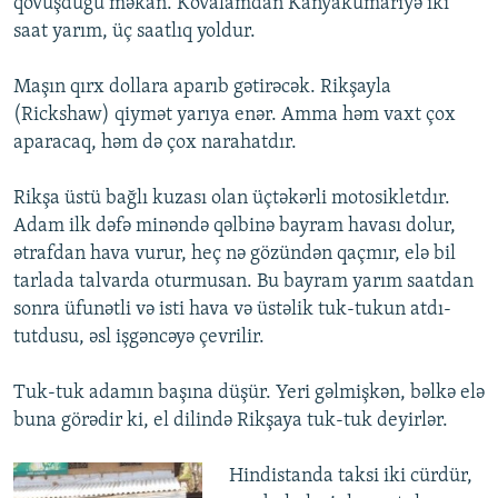
qovuşduğu məkan. Kovalamdan Kanyakumariyə iki
saat yarım, üç saatlıq yoldur.
Maşın qırx dollara aparıb gətirəcək. Rikşayla
(Rickshaw) qiymət yarıya enər. Amma həm vaxt çox
aparacaq, həm də çox narahatdır.
Rikşa üstü bağlı kuzası olan üçtəkərli motosikletdır.
Adam ilk dəfə minəndə qəlbinə bayram havası dolur,
ətrafdan hava vurur, heç nə gözündən qaçmır, elə bil
tarlada talvarda oturmusan. Bu bayram yarım saatdan
sonra üfunətli və isti hava və üstəlik tuk-tukun atdı-
tutdusu, əsl işgəncəyə çevrilir.
Tuk-tuk adamın başına düşür. Yeri gəlmişkən, bəlkə elə
buna görədir ki, el dilində Rikşaya tuk-tuk deyirlər.
Hindistanda taksi iki cürdür,