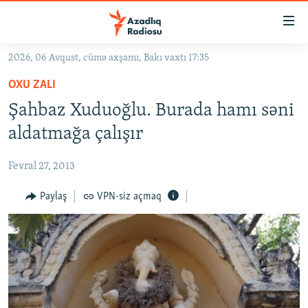
Keçid
linkləri
Əsas
2026, 06 Avqust, cümə axşamı, Bakı vaxtı 17:35
məzmuna
GÜNDƏM
OXU ZALI
qayıt
#İZAHLA
Əsas
Şahbaz Xuduoğlu. Burada hamı səni
KORRUPSIOMETR
naviqasiyaya
aldatmağa çalışır
qayıt
#ƏSLINDƏ
Axtarışa
Fevral 27, 2013
FƏRQƏ BAX
keç
QANUNI DOĞRU
Paylaş
VPN-siz açmaq
ARAŞDIRMA
MULTIMEDIA
RADIO ARXIV
VIDEO
HAQQIMIZDA
FOTOQALEREYA
OXU ZALI