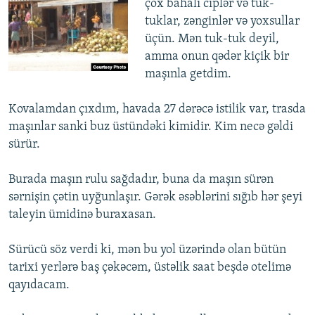
çox bahalı ciplər və tuk-
tuklar, zənginlər və yoxsullar
üçün. Mən tuk-tuk deyil,
amma onun qədər kiçik bir
maşınla getdim.
Kovalamdan çıxdım, havada 27 dərəcə istilik var, trasda
maşınlar sanki buz üstündəki kimidir. Kim necə gəldi
sürür.
Burada maşın rulu sağdadır, buna da maşın sürən
sərnişin çətin uyğunlaşır. Gərək əsəblərini sığıb hər şeyi
taleyin ümidinə buraxasan.
Sürücü söz verdi ki, mən bu yol üzərində olan bütün
tarixi yerlərə baş çəkəcəm, üstəlik saat beşdə otelimə
qayıdacam.