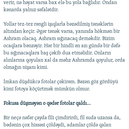
verir, nə həyat varsa bax elə bu yola bağlıdır. Ondan
kənarda yalnız səfalətdir.
Yollar tez-tez rəngli işıqlarla bəzədilmiş tənəklərin
altından keçir. Əgər tənək varsa, yanında hökmən bir
Ashram olacaq. Ashram sığınacaq deməkdir. Bizim
ocaqlara bənzəyir. Hər bir hindli ən azı gündə bir dəfə
bu sığınacaqlara baş çəkib dua etməlidir. Onların
alınlarına qoyulan xal da məhz Ashramda qoyulur, orda
olmağın nişanı kimi.
İmkan düşdükcə fotolar çəkirəm. Bəzən göz gördüyü
kimi fotoya köçürtmək mümkün olmur.
Fokusa düşməyən o qədər fotolar qaldı…
Bir neçə nəfər çayda fili çimdirirdi, fil suda uzansa da,
bədənin çox hissəsi çöldəydi, adamlar çöldə qalan