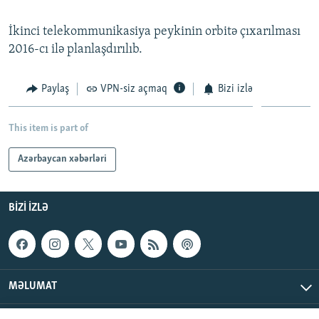
İkinci telekommunikasiya peykinin orbitə çıxarılması
2016-cı ilə planlaşdırılıb.
Paylaş
VPN-siz açmaq
Bizi izlə
This item is part of
Azərbaycan xəbərləri
BIZI IZLƏ
MƏLUMAT