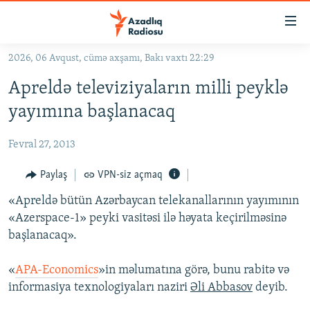
Keçid
linkləri
Əsas
2026, 06 Avqust, cümə axşamı, Bakı vaxtı 22:29
məzmuna
GÜNDƏM
Apreldə televiziyaların milli peyklə
qayıt
#İZAHLA
Əsas
yayımına başlanacaq
KORRUPSIOMETR
naviqasiyaya
qayıt
Fevral 27, 2013
#ƏSLINDƏ
Axtarışa
FƏRQƏ BAX
Paylaş
VPN-siz açmaq
keç
QANUNI DOĞRU
«Apreldə bütün Azərbaycan telekanallarının yayımının
«Azerspace-1» peyki vasitəsi ilə həyata keçirilməsinə
ARAŞDIRMA
başlanacaq».
MULTIMEDIA
«
APA-Economics
»in məlumatına görə, bunu rabitə və
RADIO ARXIV
VIDEO
informasiya texnologiyaları naziri
Əli Abbasov
deyib.
HAQQIMIZDA
FOTOQALEREYA
OXU ZALI