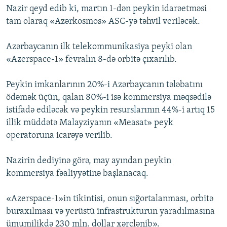
Nazir qeyd edib ki, martın 1-dən peykin idarəetməsi
İNFOQRAFIKA
AZƏRBAYCAN ƏDƏBIYYATI KITABXANASI
MISSIYAMIZ
BIZI IZLƏ
tam olaraq «Azərkosmos» ASC-yə təhvil veriləcək.
KARIKATURA
İSLAM VƏ DEMOKRATIYA
PEŞƏ ETIKASI VƏ JURNALISTIKA STANDARTLARIMIZ
Azərbaycanın ilk telekommunikasiya peyki olan
İZ - MƏDƏNIYYƏT PROQRAMI
MATERIALLARIMIZDAN ISTIFADƏ
«Azerspace-1» fevralın 8-də orbitə çıxarılıb.
AZADLIQRADIOSU MOBIL TELEFONUNUZDA
RFE/RL-in bütün saytları
BIZIMLƏ ƏLAQƏ
Peykin imkanlarının 20%-i Azərbaycanın tələbatını
ödəmək üçün, qalan 80%-i isə kommersiya məqsədilə
XƏBƏR BÜLLETENLƏRIMIZ
istifadə ediləcək və peykin resurslarının 44%-i artıq 15
illik müddətə Malayziyanın «Measat» peyk
operatoruna icarəyə verilib.
Nazirin dediyinə görə, may ayından peykin
kommersiya fəaliyyətinə başlanacaq.
«Azerspace-1»in tikintisi, onun sığortalanması, orbitə
buraxılması və yerüstü infrastrukturun yaradılmasına
ümumilikdə 230 mln. dollar xərclənib».