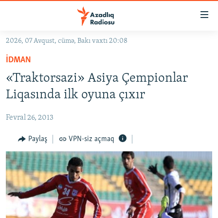
Keçid
linkləri
Əsas
2026, 07 Avqust, cümə, Bakı vaxtı 20:08
məzmuna
GÜNDƏM
İDMAN
qayıt
#İZAHLA
Əsas
«Traktorsazi» Asiya Çempionlar
KORRUPSIOMETR
naviqasiyaya
Liqasında ilk oyuna çıxır
qayıt
#ƏSLINDƏ
Axtarışa
Fevral 26, 2013
FƏRQƏ BAX
keç
QANUNI DOĞRU
Paylaş
VPN-siz açmaq
ARAŞDIRMA
MULTIMEDIA
RADIO ARXIV
VIDEO
HAQQIMIZDA
FOTOQALEREYA
OXU ZALI