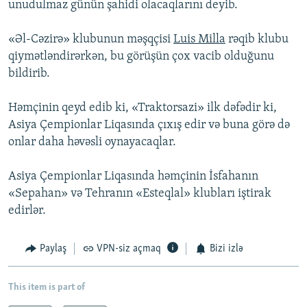
unudulmaz günün şahidi olacaqlarını deyib.
«Əl-Cəzirə» klubunun məşqçisi
Luis Milla
rəqib klubu
qiymətləndirərkən, bu görüşün çox vacib olduğunu
bildirib.
Həmçinin qeyd edib ki, «Traktorsazi» ilk dəfədir ki,
Asiya Çempionlar Liqasında çıxış edir və buna görə də
onlar daha həvəsli oynayacaqlar.
Asiya Çempionlar Liqasında həmçinin İsfahanın
«Sepahan» və Tehranın «Esteqlal» klubları iştirak
edirlər.
Paylaş
VPN-siz açmaq
Bizi izlə
This item is part of