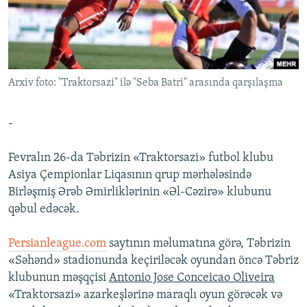
İNFOQRAFIKA
AZƏRBAYCAN ƏDƏBIYYATI KITABXANASI
MISSIYAMIZ
BIZI IZLƏ
KARIKATURA
İSLAM VƏ DEMOKRATIYA
PEŞƏ ETIKASI VƏ JURNALISTIKA STANDARTLARIMIZ
İZ - MƏDƏNIYYƏT PROQRAMI
MATERIALLARIMIZDAN ISTIFADƏ
Arxiv foto: "Traktorsazi" ilə "Seba Batri" arasında qarşılaşma
AZADLIQRADIOSU MOBIL TELEFONUNUZDA
RFE/RL-in bütün saytları
BIZIMLƏ ƏLAQƏ
-
XƏBƏR BÜLLETENLƏRIMIZ
Fevralın 26-da Təbrizin «Traktorsazi» futbol klubu
Asiya Çempionlar Liqasının qrup mərhələsində
Birləşmiş Ərəb Əmirliklərinin «Əl-Cəzirə» klubunu
qəbul edəcək.
Persianleague.com
saytının məlumatına görə, Təbrizin
«Səhənd» stadionunda keçiriləcək oyundan öncə Təbriz
klubunun məşqçisi
Antonio Jose Conceicao Oliveira
«Traktorsazi» azarkeşlərinə maraqlı oyun görəcək və