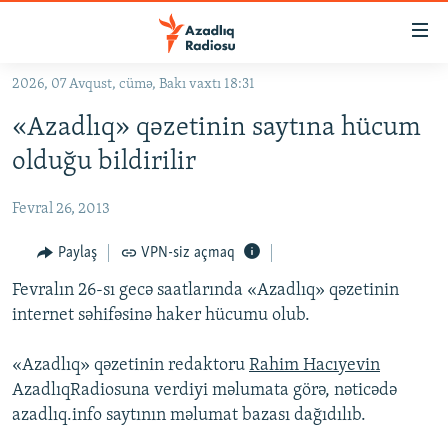
Keçid
linkləri
Əsas
2026, 07 Avqust, cümə, Bakı vaxtı 18:31
məzmuna
GÜNDƏM
«Azadlıq» qəzetinin saytına hücum
qayıt
#İZAHLA
Əsas
olduğu bildirilir
KORRUPSIOMETR
naviqasiyaya
qayıt
Fevral 26, 2013
#ƏSLINDƏ
Axtarışa
FƏRQƏ BAX
Paylaş
VPN-siz açmaq
keç
QANUNI DOĞRU
Fevralın 26-sı gecə saatlarında «Azadlıq» qəzetinin
internet səhifəsinə haker hücumu olub.
ARAŞDIRMA
MULTIMEDIA
«Azadlıq» qəzetinin redaktoru
Rahim Hacıyevin
AzadlıqRadiosuna verdiyi məlumata görə, nəticədə
RADIO ARXIV
VIDEO
azadlıq.info saytının məlumat bazası dağıdılıb.
HAQQIMIZDA
FOTOQALEREYA
OXU ZALI