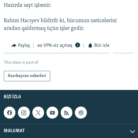
Hazırda sayt işləmir.
İNFOQRAFIKA
AZƏRBAYCAN ƏDƏBIYYATI KITABXANASI
MISSIYAMIZ
BIZI IZLƏ
KARIKATURA
İSLAM VƏ DEMOKRATIYA
PEŞƏ ETIKASI VƏ JURNALISTIKA STANDARTLARIMIZ
Rahim Hacıyev bildirib ki, hücumun nəticələrini
aradan qaldırmaq üçün işlər gedir.
İZ - MƏDƏNIYYƏT PROQRAMI
MATERIALLARIMIZDAN ISTIFADƏ
AZADLIQRADIOSU MOBIL TELEFONUNUZDA
RFE/RL-in bütün saytları
Paylaş
VPN-siz açmaq
Bizi izlə
BIZIMLƏ ƏLAQƏ
XƏBƏR BÜLLETENLƏRIMIZ
This item is part of
Azərbaycan xəbərləri
BIZI IZLƏ
MƏLUMAT