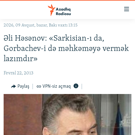
Keçid
linkləri
Əsas
2026, 09 Avqust, bazar, Bakı vaxtı 13:15
məzmuna
GÜNDƏM
Əli Həsənov: «Sarkisian-ı da,
qayıt
#İZAHLA
Əsas
Gorbachev-i də məhkəməyə vermək
KORRUPSIOMETR
naviqasiyaya
lazımdır»
qayıt
#ƏSLINDƏ
Axtarışa
Fevral 22, 2013
FƏRQƏ BAX
keç
QANUNI DOĞRU
Paylaş
VPN-siz açmaq
ARAŞDIRMA
MULTIMEDIA
RADIO ARXIV
VIDEO
HAQQIMIZDA
FOTOQALEREYA
OXU ZALI