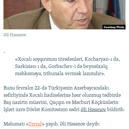
İNFOQRAFIKA
AZƏRBAYCAN ƏDƏBIYYATI KITABXANASI
MISSIYAMIZ
BIZI IZLƏ
KARIKATURA
İSLAM VƏ DEMOKRATIYA
PEŞƏ ETIKASI VƏ JURNALISTIKA STANDARTLARIMIZ
İZ - MƏDƏNIYYƏT PROQRAMI
MATERIALLARIMIZDAN ISTIFADƏ
Əli Həsənov
AZADLIQRADIOSU MOBIL TELEFONUNUZDA
RFE/RL-in bütün saytları
BIZIMLƏ ƏLAQƏ
-
XƏBƏR BÜLLETENLƏRIMIZ
«Xocalı soyqırımını törədənləri, Kocharyan-ı da,
Sarkisian-ı da, Gorbachev-i də beynəlxalq
məhkəməyə, tribunala vermək lazımdır».
Bunu fevralın 22-də Türkiyənin Azərbaycandakı
səfirliyində Xocalı hadisələrinə həsr olunmuş tədbirdə
Baş nazirin müavini, Qaçqın və Məcburi Köçkünlərin
İşləri üzrə Dövlət Komitəsinin sədri
Əli Həsənov
bildirib.
Məlumatı «
Trend
» yayıb. Əli Həsənov deyib: