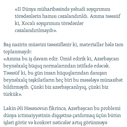
«II Dünya müharibəsində yəhudi soyqırımını
törədənlərin hamısı cəzalandırıldı. Amma təəssüf
ki, Xocalı soyqırımını törədənlər
cəzalandırılmayıb».
Baş nazirin müavini təəssüflənir ki, materiallar hələ tam
toplanmayıb:
«Amma bu iş davam edir. Ümid edirik ki, Azərbaycan
beynəlxalq hüquq normalarından istifadə edəcək.
Təəssüf ki, bu gün insan hüquqlarından danışan
beynəlxalq təşkilatların heç biri bu məsələyə münasibət
bildirməyib. Çünki biz azərbaycanlıyıq, çünki biz
türkük».
Lakin Əli Həsənovun fikrincə, Azərbaycan bu problemi
dünya ictimaiyyətinin diqqətinə çatdırmaq üçün bütün
işləri görür və konkret nəticələr artıq görünməyə