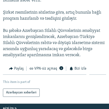
istinadla xəbər verir.
İNFOQRAFIKA
AZƏRBAYCAN ƏDƏBIYYATI KITABXANASI
MISSIYAMIZ
BIZI IZLƏ
Şirkət rəsmilərinin sözlərinə görə, artıq bununla bağlı
KARIKATURA
İSLAM VƏ DEMOKRATIYA
PEŞƏ ETIKASI VƏ JURNALISTIKA STANDARTLARIMIZ
proqram hazırlanıb və təsdiqini gözləyir.
İZ - MƏDƏNIYYƏT PROQRAMI
MATERIALLARIMIZDAN ISTIFADƏ
Bu şəbəkə Azərbaycan Silahlı Qüvvələrinin əməliyyat
AZADLIQRADIOSU MOBIL TELEFONUNUZDA
RFE/RL-in bütün saytları
imkanlarını genişləndirəcək, Azərbaycan-Türkiyə
BIZIMLƏ ƏLAQƏ
Silahlı Qüvvələrinin rabitə və döyüşü idarəetmə sistemi
XƏBƏR BÜLLETENLƏRIMIZ
arasında uyğunluq yaradacaq və gələcəkdə birgə
əməliyyatlar aparılmasına imkan verəcək.
Paylaş
VPN-siz açmaq
Bizi izlə
This item is part of
Azərbaycan xəbərləri