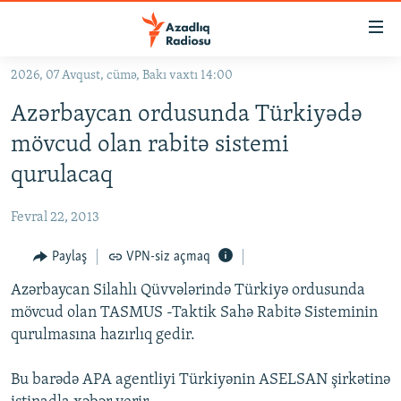
Keçid
linkləri
Əsas
2026, 07 Avqust, cümə, Bakı vaxtı 14:00
məzmuna
GÜNDƏM
Azərbaycan ordusunda Türkiyədə
qayıt
#İZAHLA
Əsas
mövcud olan rabitə sistemi
KORRUPSIOMETR
naviqasiyaya
qurulacaq
qayıt
#ƏSLINDƏ
Axtarışa
Fevral 22, 2013
FƏRQƏ BAX
keç
QANUNI DOĞRU
Paylaş
VPN-siz açmaq
ARAŞDIRMA
Azərbaycan Silahlı Qüvvələrində Türkiyə ordusunda
mövcud olan TASMUS -Taktik Sahə Rabitə Sisteminin
MULTIMEDIA
qurulmasına hazırlıq gedir.
RADIO ARXIV
VIDEO
Bu barədə APA agentliyi Türkiyənin ASELSAN şirkətinə
HAQQIMIZDA
FOTOQALEREYA
OXU ZALI