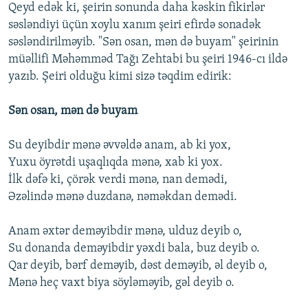
Qeyd edək ki, şeirin sonunda daha kəskin fikirlər
səsləndiyi üçün xoylu xanım şeiri efirdə sonadək
səsləndirilməyib. "Sən osan, mən də buyam" şeirinin
müəllifi Məhəmməd Tağı Zehtabi bu şeiri 1946-cı ildə
yazıb. Şeiri olduğu kimi sizə təqdim edirik:
Sən osan, mən də buyam
Su deyibdir mənə əvvəldə anam, ab ki yoх,
Yuхu öyrətdi uşaqlıqda mənə, хab ki yoх.
İlk dəfə ki, çörək verdi mənə, nan demədi,
Əzəlində mənə duzdanə, nəməkdan demədi.
Anam əхtər deməyibdir mənə, ulduz deyib o,
Su donanda deməyibdir yəхdi bala, buz deyib o.
Qar deyib, bərf deməyib, dəst deməyib, əl deyib o,
Mənə heç vaхt biya söyləməyib, gəl deyib o.