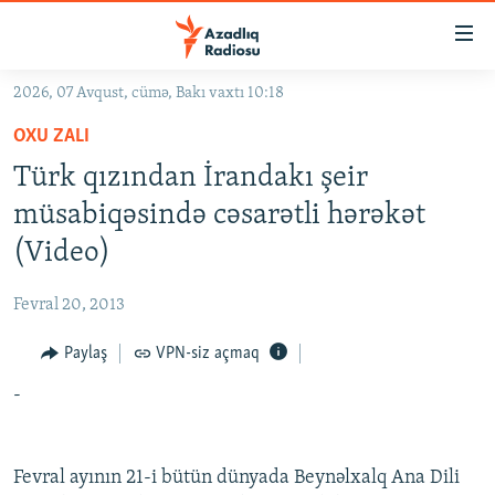
Keçid
linkləri
Əsas
2026, 07 Avqust, cümə, Bakı vaxtı 10:18
məzmuna
GÜNDƏM
OXU ZALI
qayıt
#İZAHLA
Əsas
Türk qızından İrandakı şeir
KORRUPSIOMETR
naviqasiyaya
müsabiqəsində cəsarətli hərəkət
qayıt
#ƏSLINDƏ
(Video)
Axtarışa
FƏRQƏ BAX
keç
Fevral 20, 2013
QANUNI DOĞRU
Paylaş
VPN-siz açmaq
ARAŞDIRMA
-
MULTIMEDIA
RADIO ARXIV
VIDEO
HAQQIMIZDA
Fevral ayının 21-i bütün dünyada Beynəlxalq Ana Dili
FOTOQALEREYA
OXU ZALI