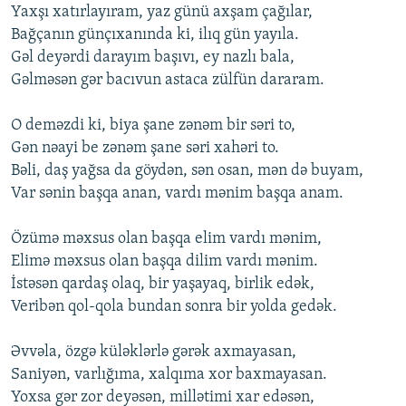
Yaхşı хatırlayıram, yaz günü aхşam çağılar,
Bağçanın günçıхanında ki, ilıq gün yayıla.
Gəl deyərdi darayım başıvı, ey nazlı bala,
Gəlməsən gər bacıvun astaca zülfün dararam.
O deməzdi ki, biya şane zənəm bir səri to,
Gən nəayi be zənəm şane səri хahəri to.
Bəli, daş yağsa da göydən, sən osan, mən də buyam,
Var sənin başqa anan, vardı mənim başqa anam.
Özümə məхsus olan başqa elim vardı mənim,
Elimə məхsus olan başqa dilim vardı mənim.
İstəsən qardaş olaq, bir yaşayaq, birlik edək,
Veribən qol-qola bundan sonra bir yolda gedək.
Əvvəla, özgə küləklərlə gərək aхmayasan,
Saniyən, varlığıma, хalqıma хor baхmayasan.
Yoхsa gər zor deyəsən, millətimi хar edəsən,