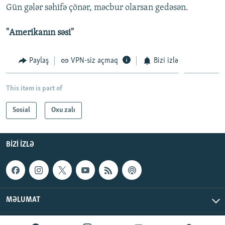
Gün gələr səhifə çönər, məcbur olarsan gedəsən.
"Amerikanın səsi"
Paylaş
VPN-siz açmaq
Bizi izlə
This item is part of
Sosial
Oxu zalı
BIZI IZLƏ
MƏLUMAT