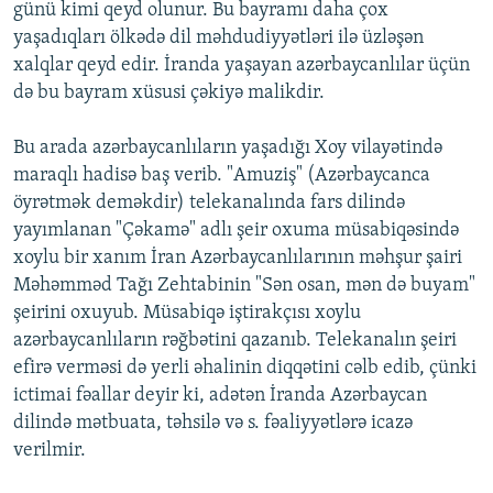
günü kimi qeyd olunur. Bu bayramı daha çox
İNFOQRAFIKA
AZƏRBAYCAN ƏDƏBIYYATI KITABXANASI
MISSIYAMIZ
yaşadıqları ölkədə dil məhdudiyyətləri ilə üzləşən
BIZI IZLƏ
KARIKATURA
İSLAM VƏ DEMOKRATIYA
PEŞƏ ETIKASI VƏ JURNALISTIKA STANDARTLARIMIZ
xalqlar qeyd edir. İranda yaşayan azərbaycanlılar üçün
də bu bayram xüsusi çəkiyə malikdir.
İZ - MƏDƏNIYYƏT PROQRAMI
MATERIALLARIMIZDAN ISTIFADƏ
AZADLIQRADIOSU MOBIL TELEFONUNUZDA
RFE/RL-in bütün saytları
Bu arada azərbaycanlıların yaşadığı Xoy vilayətində
maraqlı hadisə baş verib. "Amuziş" (Azərbaycanca
BIZIMLƏ ƏLAQƏ
öyrətmək deməkdir) telekanalında fars dilində
XƏBƏR BÜLLETENLƏRIMIZ
yayımlanan "Çəkamə" adlı şeir oxuma müsabiqəsində
xoylu bir xanım İran Azərbaycanlılarının məhşur şairi
Məhəmməd Tağı Zehtabinin "Sən osan, mən də buyam"
şeirini oxuyub. Müsabiqə iştirakçısı xoylu
azərbaycanlıların rəğbətini qazanıb. Telekanalın şeiri
efirə verməsi də yerli əhalinin diqqətini cəlb edib, çünki
ictimai fəallar deyir ki, adətən İranda Azərbaycan
dilində mətbuata, təhsilə və s. fəaliyyətlərə icazə
verilmir.