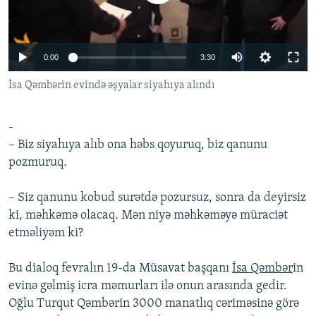
İNFOQRAFIKA
AZƏRBAYCAN ƏDƏBIYYATI KITABXANASI
MISSIYAMIZ
BIZI IZLƏ
KARIKATURA
İSLAM VƏ DEMOKRATIYA
PEŞƏ ETIKASI VƏ JURNALISTIKA STANDARTLARIMIZ
0:00
3:30
İZ - MƏDƏNIYYƏT PROQRAMI
MATERIALLARIMIZDAN ISTIFADƏ
İsa Qəmbərin evində əşyalar siyahıya alındı
AZADLIQRADIOSU MOBIL TELEFONUNUZDA
RFE/RL-in bütün saytları
BIZIMLƏ ƏLAQƏ
-
XƏBƏR BÜLLETENLƏRIMIZ
– Biz siyahıya alıb ona həbs qoyuruq, biz qanunu
pozmuruq.
– Siz qanunu kobud surətdə pozursuz, sonra da deyirsiz
ki, məhkəmə olacaq. Mən niyə məhkəməyə müraciət
etməliyəm ki?
Bu dialoq fevralın 19-da Müsavat başqanı
İsa Qəmbər
in
evinə gəlmiş icra məmurları ilə onun arasında gedir.
Oğlu Turqut Qəmbərin 3000 manatlıq cəriməsinə görə