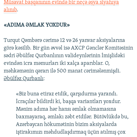
Müsavat başqanının evində bir neçə əşya siyahıya
alınıb
.
«ADIMA ƏMLAK YOXDUR»
Turqut Qəmbərə cərimə 12 və 26 yanvar aksiyalarına
görə kəsilib. Bir gün əvvəl isə AXCP Gənclər Komitəsinin
sədri Əbülfəz Qurbanlının valideynlərinin İmişlidəki
evindən icra məmurları iki xalça aparıblar. O,
məhkəmənin qərarı ilə 500 manat cərimələnmişdi.
Əbülfəz Qurbanlı
:
«Biz buna etiraz etdik, qarşıdurma yarandı.
İcraçılar bildirdi ki, başqa variantları yoxdur.
Mənim adıma hər hansı əmlak olmamasına
baxmayaraq, əmlakı zəbt etdilər. Bütövlükdə bu,
Azərbaycan hökumətinin bizim aksiyalarda
iştirakımızı məhdudlaşdırmaq üçün atılmış çox