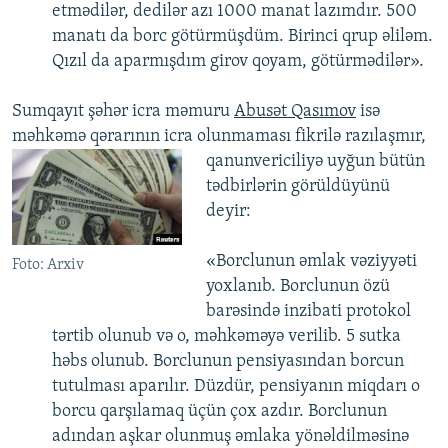
etmədilər, dedilər azı 1000 manat lazımdır. 500
manatı da borc götürmüşdüm. Birinci qrup əliləm.
Qızıl da aparmışdım girov qoyam, götürmədilər».
Sumqayıt şəhər icra məmuru
Abusət Qasımov
isə
məhkəmə qərarının icra olunmaması fikrilə razılaşmır,
qanunvericiliyə uyğun bütün
tədbirlərin görüldüyünü
deyir:
​«Borclunun əmlak vəziyyəti
Foto: Arxiv
yoxlanıb. Borclunun özü
barəsində inzibati protokol
tərtib olunub və o, məhkəməyə verilib. 5 sutka
həbs olunub. Borclunun pensiyasından borcun
tutulması aparılır. Düzdür, pensiyanın miqdarı o
borcu qarşılamaq üçün çox azdır. Borclunun
adından aşkar olunmuş əmlaka yönəldilməsinə