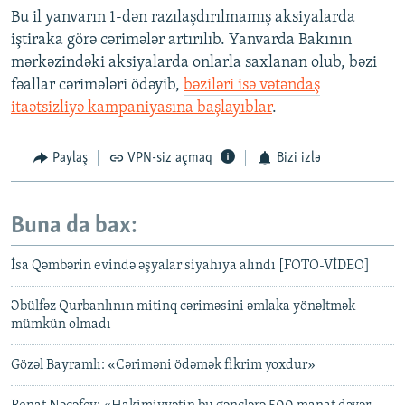
Bu il yanvarın 1-dən razılaşdırılmamış aksiyalarda
iştiraka görə cərimələr artırılıb. Yanvarda Bakının
mərkəzindəki aksiyalarda onlarla saxlanan olub, bəzi
fəallar cərimələri ödəyib,
bəziləri isə vətəndaş
itaətsizliyə kampaniyasına başlayıblar
.
Paylaş
VPN-siz açmaq
Bizi izlə
Buna da bax:
İsa Qəmbərin evində əşyalar siyahıya alındı [FOTO-VİDEO]
Əbülfəz Qurbanlının mitinq cəriməsini əmlaka yönəltmək
mümkün olmadı
Gözəl Bayramlı: «Cəriməni ödəmək fikrim yoxdur»