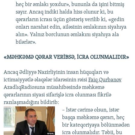
heç bir əmlakı yoxdur», bununla da işini bitmiş
sayır. Ancaq indiki halda hiss olunur ki, bu
qərarların icrası üçün göstəriş verilib ki, «gedin
onları narahat edin, ailəsinin əmlakının siyahıya
alın». Yalnız borclunun əmlakını siyahıya ala
bilərlər».
«MƏHKƏMƏ QƏRAR VERİBSƏ, İCRA OLUNMALIDIR»
Ancaq Ədliyyə Nazirliyinin insan hüquqları və
ictimaiyyətlə əlaqələr idarəsinin rəisi
Faiq Qurbanov
AzadlıqRadiosuna müsahibəsində məhkəmə
qərarlarının siyasi sifarişlə icra olunması fikrilə
razılaşmadığını bildirib:
– İstər cərimə olsun, istər
başqa məhkəmə qərarı, heç
bir kateqoriyaya bölünmədən
icra olunmalıdır. Təbii, bu