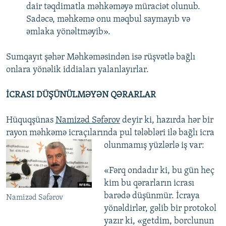
dair təqdimatla məhkəməyə müraciət olunub.
Sadəcə, məhkəmə onu məqbul saymayıb və
əmlaka yönəltməyib».
Sumqayıt şəhər Məhkəməsindən isə rüşvətlə bağlı
onlara yönəlik iddiaları yalanlayırlar.
İCRASI DÜŞÜNÜLMƏYƏN QƏRARLAR
Hüquqşünas
Namizəd Səfərov
deyir ki, hazırda hər bir
rayon məhkəmə icraçılarında pul tələbləri ilə bağlı icra
olunmamış yüzlərlə iş
var:
«Fərq ondadır ki, bu gün heç
kim bu qərarların icrası
barədə düşünmür. İcraya
Namizəd Səfərov
yönəldirlər, gəlib bir protokol
yazır ki, «getdim, borclunun