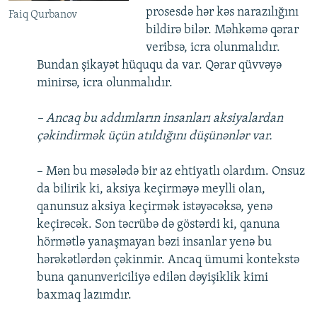
prosesdə hər kəs narazılığını
Faiq Qurbanov
bildirə bilər. Məhkəmə qərar
veribsə, icra olunmalıdır.
Bundan şikayət hüququ da var. Qərar qüvvəyə
minirsə, icra olunmalıdır.
– Ancaq bu addımların insanları aksiyalardan
çəkindirmək üçün atıldığını düşünənlər var.
– Mən bu məsələdə bir az ehtiyatlı olardım. Onsuz
da bilirik ki, aksiya keçirməyə meylli olan,
qanunsuz aksiya keçirmək istəyəcəksə, yenə
keçirəcək. Son təcrübə də göstərdi ki, qanuna
hörmətlə yanaşmayan bəzi insanlar yenə bu
hərəkətlərdən çəkinmir. Ancaq ümumi kontekstə
buna qanunvericiliyə edilən dəyişiklik kimi
baxmaq lazımdır.