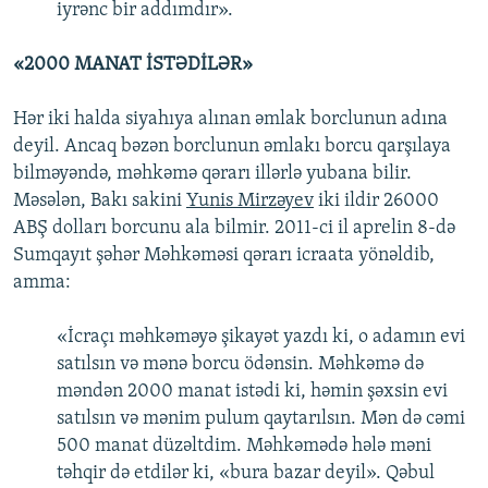
iyrənc bir addımdır».
«2000 MANAT İSTƏDİLƏR»
Hər iki halda siyahıya alınan əmlak borclunun adına
deyil. Ancaq bəzən borclunun əmlakı borcu qarşılaya
bilməyəndə, məhkəmə qərarı illərlə yubana bilir.
Məsələn, Bakı sakini
Yunis Mirzəyev
iki ildir 26000
ABŞ dolları borcunu ala bilmir. 2011-ci il aprelin 8-də
Sumqayıt şəhər Məhkəməsi qərarı icraata yönəldib,
amma:
«İcraçı məhkəməyə şikayət yazdı ki, o adamın evi
satılsın və mənə borcu ödənsin. Məhkəmə də
məndən 2000 manat istədi ki, həmin şəxsin evi
satılsın və mənim pulum qaytarılsın. Mən də cəmi
500 manat düzəltdim. Məhkəmədə hələ məni
təhqir də etdilər ki, «bura bazar deyil». Qəbul