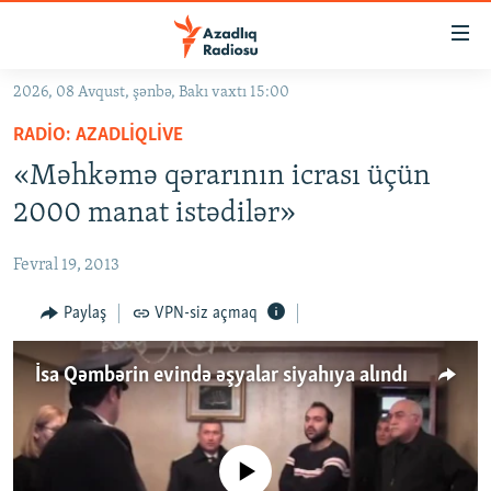
Keçid
linkləri
Əsas
2026, 08 Avqust, şənbə, Bakı vaxtı 15:00
məzmuna
GÜNDƏM
RADIO: AZADLIQLIVE
qayıt
#İZAHLA
Əsas
«Məhkəmə qərarının icrası üçün
KORRUPSIOMETR
naviqasiyaya
2000 manat istədilər»
qayıt
#ƏSLINDƏ
Axtarışa
Fevral 19, 2013
FƏRQƏ BAX
keç
QANUNI DOĞRU
Paylaş
VPN-siz açmaq
ARAŞDIRMA
İsa Qəmbərin evində əşyalar siyahıya alındı
MULTIMEDIA
RADIO ARXIV
VIDEO
HAQQIMIZDA
No media source currently available
FOTOQALEREYA
OXU ZALI