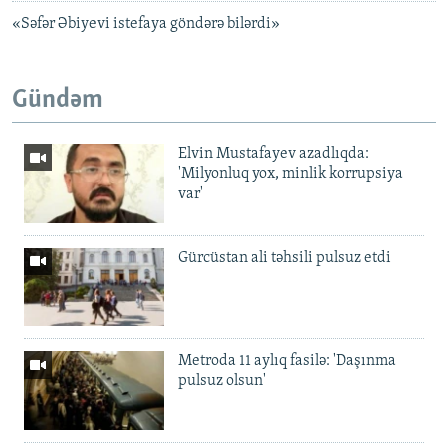
«Səfər Əbiyevi istefaya göndərə bilərdi»
Gündəm
Elvin Mustafayev azadlıqda:
'Milyonluq yox, minlik korrupsiya
var'
Gürcüstan ali təhsili pulsuz etdi
Metroda 11 aylıq fasilə: 'Daşınma
pulsuz olsun'