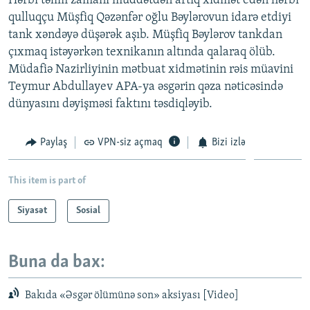
Hərbi təlim zamanı müddətdən artıq xidmət edən hərbi
İNFOQRAFIKA
AZƏRBAYCAN ƏDƏBIYYATI KITABXANASI
MISSIYAMIZ
qulluqçu Müşfiq Qəzənfər oğlu Bəylərovun idarə etdiyi
BIZI IZLƏ
tank xəndəyə düşərək aşıb. Müşfiq Bəylərov tankdan
KARIKATURA
İSLAM VƏ DEMOKRATIYA
PEŞƏ ETIKASI VƏ JURNALISTIKA STANDARTLARIMIZ
çıxmaq istəyərkən texnikanın altında qalaraq ölüb.
İZ - MƏDƏNIYYƏT PROQRAMI
MATERIALLARIMIZDAN ISTIFADƏ
Müdafiə Nazirliyinin mətbuat xidmətinin rəis müavini
Teymur Abdullayev APA-ya əsgərin qəza nəticəsində
AZADLIQRADIOSU MOBIL TELEFONUNUZDA
RFE/RL-in bütün saytları
dünyasını dəyişməsi faktını təsdiqləyib.
BIZIMLƏ ƏLAQƏ
XƏBƏR BÜLLETENLƏRIMIZ
Paylaş
VPN-siz açmaq
Bizi izlə
This item is part of
Siyasət
Sosial
Buna da bax:
Bakıda «Əsgər ölümünə son» aksiyası [Video]