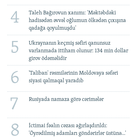
4
Taleh Bağırovun xanımı: 'Məktəbdəki
hadisədən əvvəl oğlumun ölkədən çıxışına
qadağa qoyulmuşdu'
5
Ukraynanın keçmiş səfiri qanunsuz
varlanmada ittiham olunur: 134 min dollar
girov ödəməlidir
6
'Taliban' rəsmilərinin Moldovaya səfəri
siyasi qalmaqal yaradıb
7
Rusiyada namaza görə cərimələr
8
İctimai fəalın cəzası ağırlaşdırıldı:
'Öyrədilmiş adamları göndərirlər üstünə…'