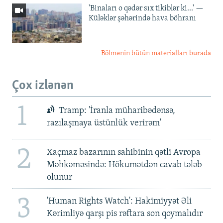
'Binaları o qədər sıx tikiblər ki...' —
Küləklər şəhərində hava böhranı
Bölmənin bütün materialları burada
Çox izlənən
1
Tramp: 'İranla müharibədənsə,
razılaşmaya üstünlük verirəm'
2
Xaçmaz bazarının sahibinin qətli Avropa
Məhkəməsində: Hökumətdən cavab tələb
olunur
3
'Human Rights Watch': Hakimiyyət Əli
Kərimliyə qarşı pis rəftara son qoymalıdır