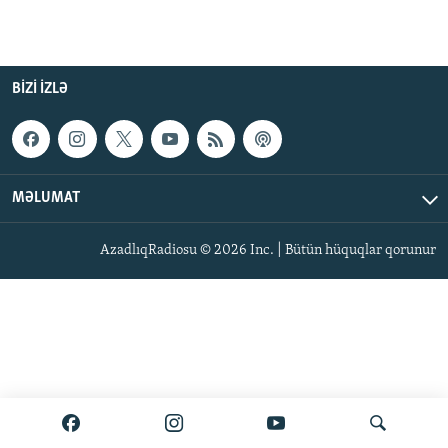
BIZI IZLƏ
MƏLUMAT
AzadlıqRadiosu © 2026 Inc. | Bütün hüquqlar qorunur