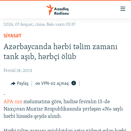
Keçid
linkləri
Əsas
2026, 07 Avqust, cümə, Bakı vaxtı 03:37
məzmuna
GÜNDƏM
SIYASƏT
qayıt
#İZAHLA
Əsas
Azərbaycanda hərbi təlim zamanı
KORRUPSIOMETR
naviqasiyaya
tank aşıb, hərbçi ölüb
qayıt
#ƏSLINDƏ
Axtarışa
Fevral 18, 2013
FƏRQƏ BAX
keç
QANUNI DOĞRU
Paylaş
VPN-siz açmaq
ARAŞDIRMA
-
APA-nın
məlumatına görə, hadisə fevralın 15-də
MULTIMEDIA
Naxçıvan Muxtar Respublikasında yerləşən «N» saylı
RADIO ARXIV
VIDEO
hərbi hissədə qeydə alınıb.
HAQQIMIZDA
FOTOQALEREYA
OXU ZALI