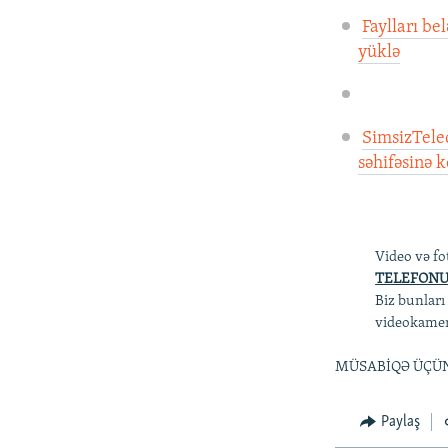
Faylları bel
yüklə
SimsizTele
səhifəsinə k
Video və f
TELEFON
Biz bunları
videokamer
MÜSABİQƏ ÜÇÜN
Paylaş