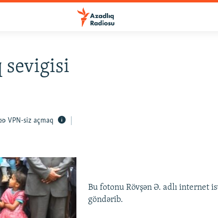
 sevigisi
VPN-siz açmaq
Bu fotonu Rövşən Ə. adlı internet i
göndərib.