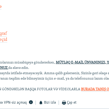
ə
qraf
eçid
otolarınızı müsabiqəyə göndərərkən,
MÜTLƏQ E-MAİL ÜNVANINIZI, 
UNUZ
da əlavə edin.
 saytda istifadə etməyəcəyik. Amma qalib gələrsəniz, Sizinlə geri əlaqə 
anızı təqdim edə bilməyimiz üçün e-mail, ya da telefonunuz lazım ola
 GÖNDƏRİLƏN BAŞQA FOTOLAR VƏ VİDEOLARLA
BURADA TANIŞ O
VPN-siz açmaq
Bizi izlə
Çap et