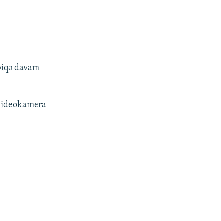
biqə davam
, videokamera