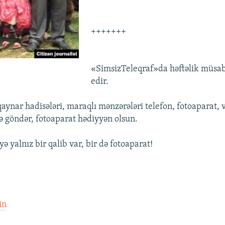
+++++++
«SimsizTeleqraf»da həftəlik müsa
edir.
qaynar hadisələri, maraqlı mənzərələri telefon, fotoaparat
izə göndər, fotoaparat hədiyyən olsun.
ə yalnız bir qalib var, bir də fotoaparat!
in