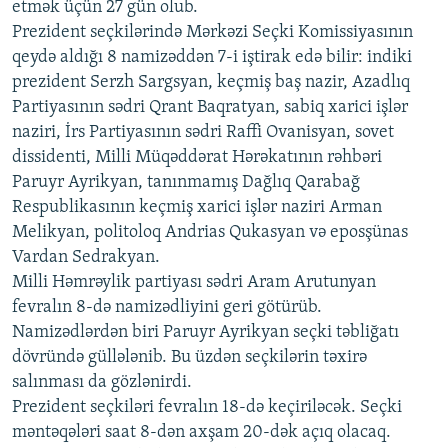
etmək üçün 27 gün olub.
Prezident seçkilərində Mərkəzi Seçki Komissiyasının
qeydə aldığı 8 namizəddən 7-i iştirak edə bilir: indiki
prezident Serzh Sargsyan, keçmiş baş nazir, Azadlıq
Partiyasının sədri Qrant Baqratyan, sabiq xarici işlər
naziri, İrs Partiyasının sədri Raffi Ovanisyan, sovet
dissidenti, Milli Müqəddərat Hərəkatının rəhbəri
Paruyr Ayrikyan, tanınmamış Dağlıq Qarabağ
Respublikasının keçmiş xarici işlər naziri Arman
Melikyan, politoloq Andrias Qukasyan və eposşünas
Vardan Sedrakyan.
Milli Həmrəylik partiyası sədri Aram Arutunyan
fevralın 8-də namizədliyini geri götürüb.
Namizədlərdən biri Paruyr Ayrikyan seçki təbliğatı
dövründə güllələnib. Bu üzdən seçkilərin təxirə
salınması da gözlənirdi.
Prezident seçkiləri fevralın 18-də keçiriləcək. Seçki
məntəqələri saat 8-dən axşam 20-dək açıq olacaq.