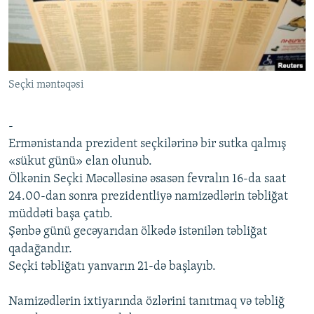
İNFOQRAFIKA
AZƏRBAYCAN ƏDƏBIYYATI KITABXANASI
MISSIYAMIZ
BIZI IZLƏ
KARIKATURA
İSLAM VƏ DEMOKRATIYA
PEŞƏ ETIKASI VƏ JURNALISTIKA STANDARTLARIMIZ
İZ - MƏDƏNIYYƏT PROQRAMI
MATERIALLARIMIZDAN ISTIFADƏ
Seçki məntəqəsi
AZADLIQRADIOSU MOBIL TELEFONUNUZDA
RFE/RL-in bütün saytları
BIZIMLƏ ƏLAQƏ
-
XƏBƏR BÜLLETENLƏRIMIZ
Ermənistanda prezident seçkilərinə bir sutka qalmış
«sükut günü» elan olunub.
Ölkənin Seçki Məcəlləsinə əsasən fevralın 16-da saat
24.00-dan sonra prezidentliyə namizədlərin təbliğat
müddəti başa çatıb.
Şənbə günü gecəyarıdan ölkədə istənilən təbliğat
qadağandır.
Seçki təbliğatı yanvarın 21-də başlayıb.
Namizədlərin ixtiyarında özlərini tanıtmaq və təbliğ