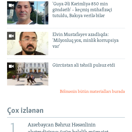
'Guya Əli Kərimliyə 850 min
göndərib' – keçmiş mühafizəçi
tutuldu, Bakıya verilə bilər
Elvin Mustafayev azadlıqda:
'Milyonluq yox, minlik korrupsiya
var'
Gürcüstan ali təhsili pulsuz etdi
Bölmənin bütün materialları burada
Çox izlənən
1
Azərbaycan Bəhruz Həsənlinin