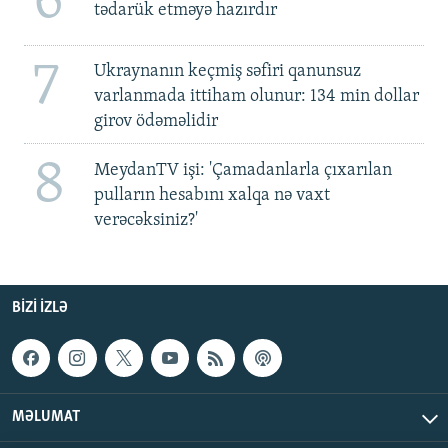
6
tədarük etməyə hazırdır
7
Ukraynanın keçmiş səfiri qanunsuz
varlanmada ittiham olunur: 134 min dollar
girov ödəməlidir
8
MeydanTV işi: 'Çamadanlarla çıxarılan
pulların hesabını xalqa nə vaxt
verəcəksiniz?'
BIZI IZLƏ
MƏLUMAT