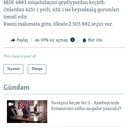
MSK 6883 müşahidəçini qeydiyyatdan keçirib.
Onlardan 6251-i yerli, 632-i isə beynəlxalq qurumları
təmsil edir.
Rəsmi məlumata görə, ölkədə 2 505 882 seçici var.
Paylaş
VPN-siz açmaq
Bizi izlə
This item is part of
Siyasət
Dünya
Gündəm
Savaşsız keçən bir il - Azərbaycanla
Ermənistan sülhə nə qədər yaxındır?