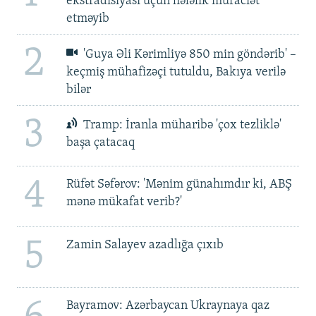
ekstradisiyası üçün hələlik müraciət
etməyib
2
'Guya Əli Kərimliyə 850 min göndərib' –
keçmiş mühafizəçi tutuldu, Bakıya verilə
bilər
3
Tramp: İranla müharibə 'çox tezliklə'
başa çatacaq
4
Rüfət Səfərov: 'Mənim günahımdır ki, ABŞ
mənə mükafat verib?'
5
Zamin Salayev azadlığa çıxıb
Bayramov: Azərbaycan Ukraynaya qaz