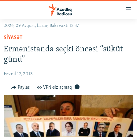
Keçid
linkləri
Əsas
2026, 09 Avqust, bazar, Bakı vaxtı 13:37
məzmuna
GÜNDƏM
SIYASƏT
qayıt
#İZAHLA
Əsas
Ermənistanda seçki öncəsi “süküt
KORRUPSIOMETR
naviqasiyaya
günü”
qayıt
#ƏSLINDƏ
Axtarışa
Fevral 17, 2013
FƏRQƏ BAX
keç
QANUNI DOĞRU
Paylaş
VPN-siz açmaq
ARAŞDIRMA
MULTIMEDIA
RADIO ARXIV
VIDEO
HAQQIMIZDA
FOTOQALEREYA
OXU ZALI