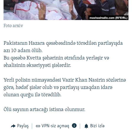
İNFOQRAFIKA
AZƏRBAYCAN ƏDƏBIYYATI KITABXANASI
MISSIYAMIZ
BIZI IZLƏ
KARIKATURA
İSLAM VƏ DEMOKRATIYA
PEŞƏ ETIKASI VƏ JURNALISTIKA STANDARTLARIMIZ
Foto arxiv
İZ - MƏDƏNIYYƏT PROQRAMI
MATERIALLARIMIZDAN ISTIFADƏ
AZADLIQRADIOSU MOBIL TELEFONUNUZDA
RFE/RL-in bütün saytları
Pakistanın Hazara qəsəbəsdində törədilən partlayışda
BIZIMLƏ ƏLAQƏ
azı 10 adam ölüb.
Bu qəsəbə Kvetta şəhərinin ətrafında yerləşir və
XƏBƏR BÜLLETENLƏRIMIZ
əhalisinin əksəriyyəti şiələrdir.
Yerli polisin nümayəndəsi Vazir Khan Nasirin sözlərinə
görə, hədəf şiələr olub və partlayış uzaqdan idarə
olunan qurğu ilə törədilib.
Ölü sayının artacağı istisna olunmur.
Paylaş
VPN-siz açmaq
Bizi izlə