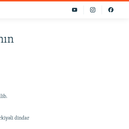
nın
lib.
rkiyəli dindar