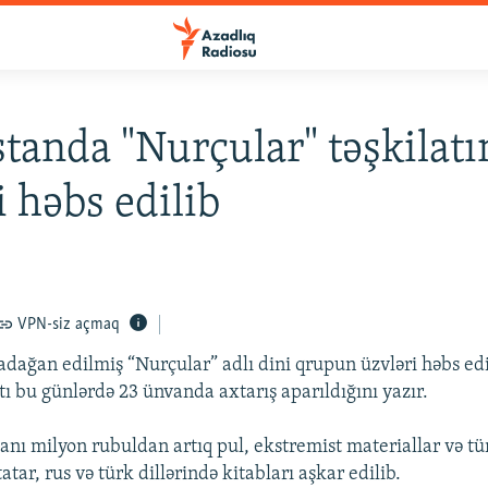
standa "Nurçular" təşkilatı
i həbs edilib
VPN-siz açmaq
adağan edilmiş “Nurçular” adlı dini qrupun üzvləri həbs edi
ı bu günlərdə 23 ünvanda axtarış aparıldığını yazır.
nı milyon rubuldan artıq pul, ekstremist materiallar və tü
atar, rus və türk dillərində kitabları aşkar edilib.