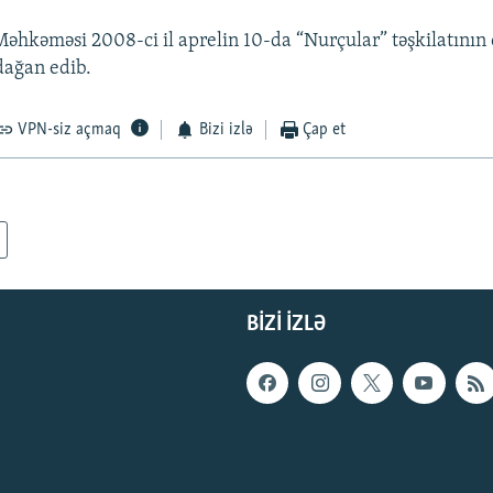
Məhkəməsi 2008-ci il aprelin 10-da “Nurçular” təşkilatının
adağan edib.
VPN-siz açmaq
Bizi izlə
Çap et
BIZI IZLƏ